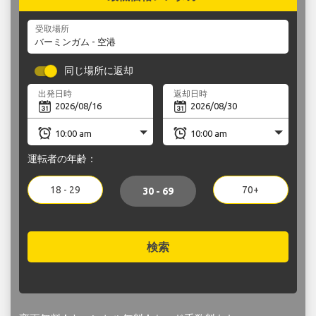
受取場所
同じ場所に返却
出発日時
返却日時
運転者の年齢：
18 - 29
70+
30 - 69
検索