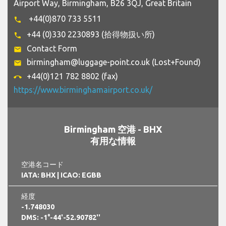
Airport Way, Birmingham, B26 3QJ, Great Britain
+44(0)870 733 5511
phone
+44 (0)330 2230893 (拾得物扱い所)
phone
Contact Form
email
birmingham@luggage-point.co.uk (Lost+Found)
email
+44(0)121 782 8802 (fax)
call_end
https://www.birminghamairport.co.uk/
Birmingham 空港 - BHX
有用な情報
空港名コード
IATA: BHX
| ICAO: EGBB
経度
-1.748030
DMS: -1°-44'-52.90782''