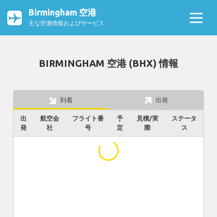
Birmingham 空港
主な空港情報およびサービス
BIRMINGHAM 空港 (BHX) 情報
到着
出発
出
航空会
フライト番
予
見積/実
ステータ
発
社
号
定
際
ス
...