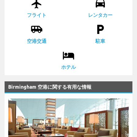
airplanemode_active
drive_eta
フライト
レンタカー
airport_shuttle
local_parking
空港交通
駐車
local_hotel
ホテル
Birmingham 空港に関する有用な情報