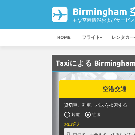
Birmingham
主な空港情報およびサービス
HOME
フライト
レンタカー
Taxiによる Birming
空港交通
貸切車、列車、バスを検索する
片道
往復
お出迎え