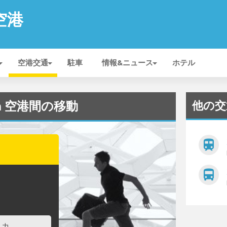
 空港
空港交通
駐車
情報&ニュース
ホテル
他の交
ham 空港間の移動
train
directions_bus