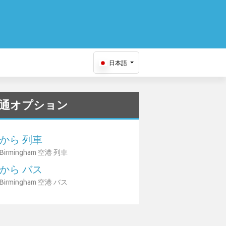
日本語
通オプション
から 列車
Birmingham 空港 列車
から バス
Birmingham 空港 バス