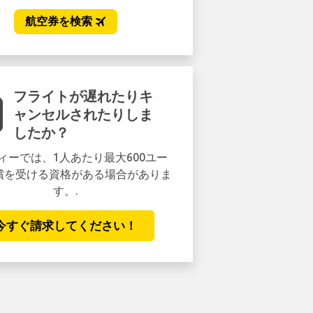
フライトが遅れたりキ
キュー
ャンセルされたりしま
したか？
セキュリティを待つ 45 
ィーでは、1人あたり最大600ユー
慢しないでください。 ファ
償を受ける資格がある場合がありま
を取得し、5 分以内に
す。.
今予約する
今すぐ請求してください！