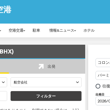
 空港
空港交通
駐車
情報&ニュース
ホテル
BHX)
出発
フィルター