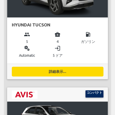
HYUNDAI TUCSON
group
business_center
local_gas_station
5
4
ガソリン
miscellaneous_services
login
Automatic
5 ドア
詳細表示...
コンパクト