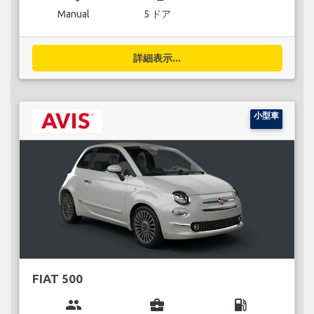
Manual
5 ドア
詳細表示...
小型車
FIAT 500
group
business_center
local_gas_station