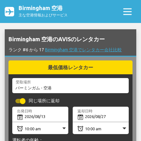
Birmingham 空港
主な空港情報およびサービス
Birmingham 空港のAVISのレンタカー
ランク #6 から 17
Birmingham 空港でレンタカー会社比較
最低価格レンタカー
受取場所
同じ場所に返却
出発日時
返却日時
運転者の年齢：