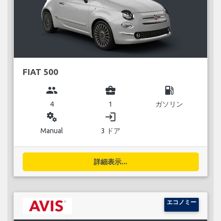
FIAT 500
group
business_center
local_gas_station
4
1
ガソリン
miscellaneous_services
login
Manual
3 ドア
詳細表示...
エコノミー