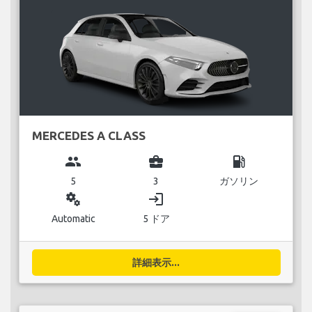
MERCEDES A CLASS
group
business_center
local_gas_station
5
3
ガソリン
miscellaneous_services
login
Automatic
5 ドア
詳細表示...