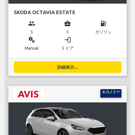
SKODA OCTAVIA ESTATE
group
business_center
local_gas_station
5
5
ガソリン
miscellaneous_services
login
Manual
5 ドア
詳細表示...
エコノミー