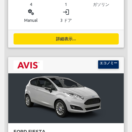
4
1
ガソリン
miscellaneous_services
login
Manual
3 ドア
詳細表示...
エコノミー
FORD FIESTA