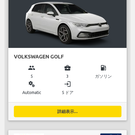
VOLKSWAGEN GOLF
group
business_center
local_gas_station
5
3
ガソリン
miscellaneous_services
login
Automatic
5 ドア
詳細表示...