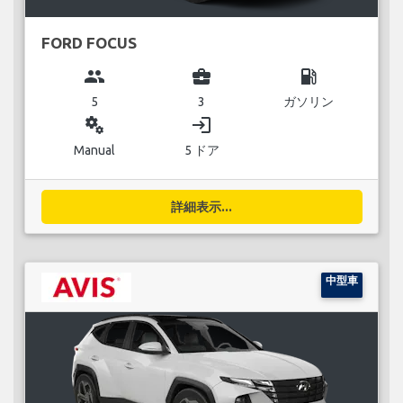
FORD FOCUS
group
business_center
local_gas_station
5
3
ガソリン
miscellaneous_services
login
Manual
5 ドア
詳細表示...
中型車