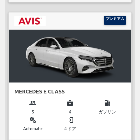
プレミアム
MERCEDES E CLASS
group
business_center
local_gas_station
5
4
ガソリン
miscellaneous_services
login
Automatic
4 ドア