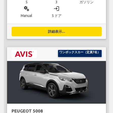
5
3
ガソリン
miscellaneous_services
login
Manual
5 ドア
詳細表示...
ワンボックスカー（定員7名）
PEUGEOT 5008