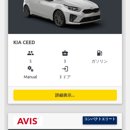
KIA CEED
group
business_center
local_gas_station
5
3
ガソリン
miscellaneous_services
login
Manual
3 ドア
詳細表示...
コンパクトエリート