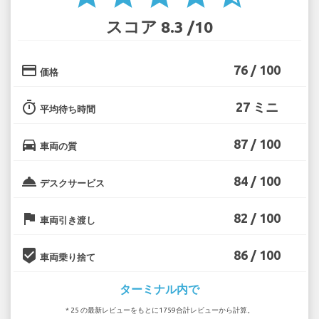
スコア 8.3 /10
credit_card
76 / 100
価格
timer
27 ミニ
平均待ち時間
directions_car
87 / 100
車両の質
room_service
84 / 100
デスクサービス
flag
82 / 100
車両引き渡し
beenhere
86 / 100
車両乗り捨て
ターミナル内で
* 25 の最新レビューをもとに1759合計レビューから計算。