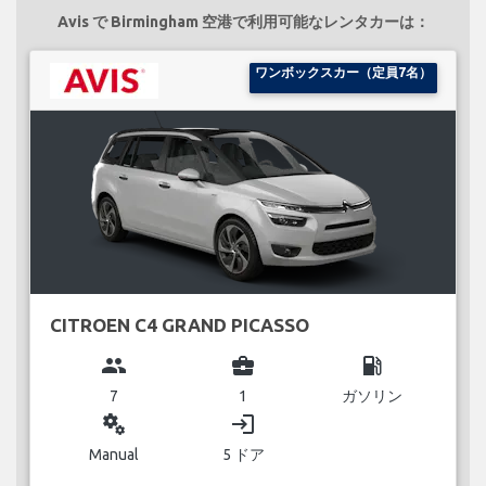
Avis で Birmingham 空港で利用可能なレンタカーは：
ワンボックスカー（定員7名）
CITROEN C4 GRAND PICASSO
group
business_center
local_gas_station
7
1
ガソリン
miscellaneous_services
login
Manual
5 ドア