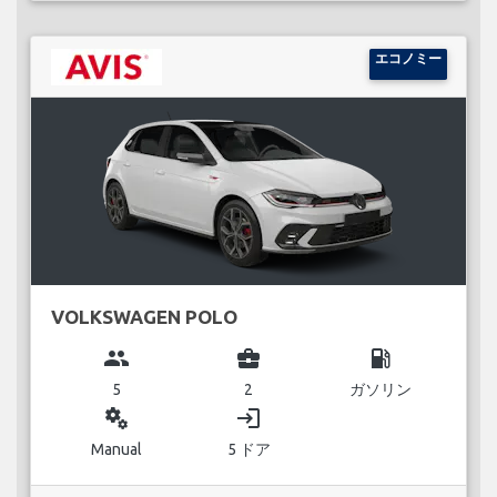
エコノミー
VOLKSWAGEN POLO
group
business_center
local_gas_station
5
2
ガソリン
miscellaneous_services
login
Manual
5 ドア