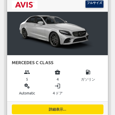
フルサイズ
MERCEDES C CLASS
group
business_center
local_gas_station
5
4
ガソリン
miscellaneous_services
login
Automatic
4 ドア
詳細表示...