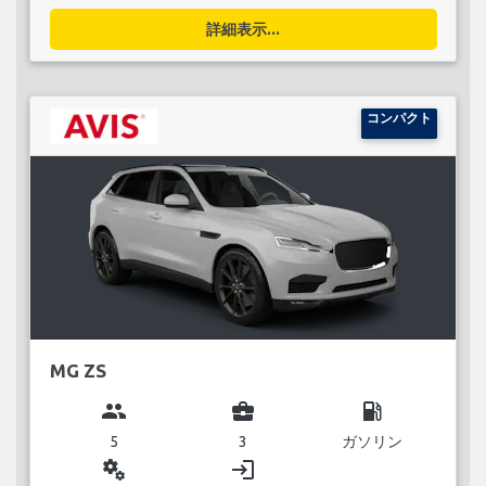
詳細表示...
コンパクト
MG ZS
group
business_center
local_gas_station
5
3
ガソリン
miscellaneous_services
login