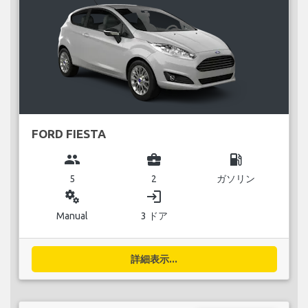
FORD FIESTA
group
business_center
local_gas_station
5
2
ガソリン
miscellaneous_services
login
Manual
3 ドア
詳細表示...