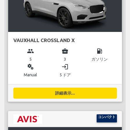
VAUXHALL CROSSLAND X
group
business_center
local_gas_station
5
3
ガソリン
miscellaneous_services
login
Manual
5 ドア
詳細表示...
コンパクト