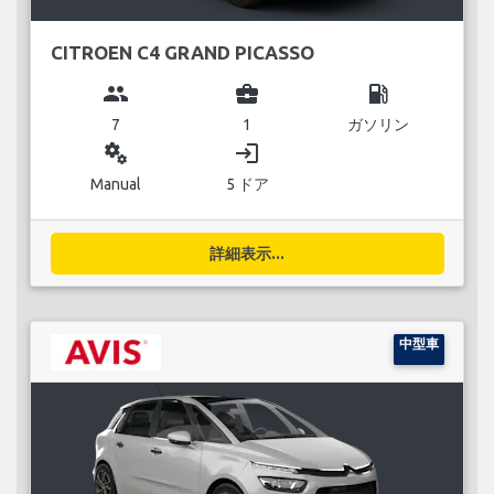
CITROEN C4 GRAND PICASSO
group
business_center
local_gas_station
7
1
ガソリン
miscellaneous_services
login
Manual
5 ドア
詳細表示...
中型車