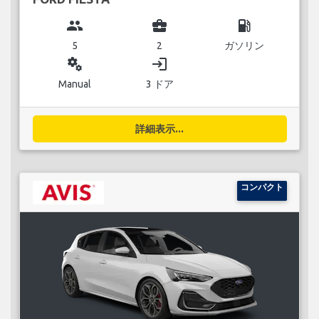
group
business_center
local_gas_station
5
2
ガソリン
miscellaneous_services
login
Manual
3 ドア
詳細表示...
コンパクト