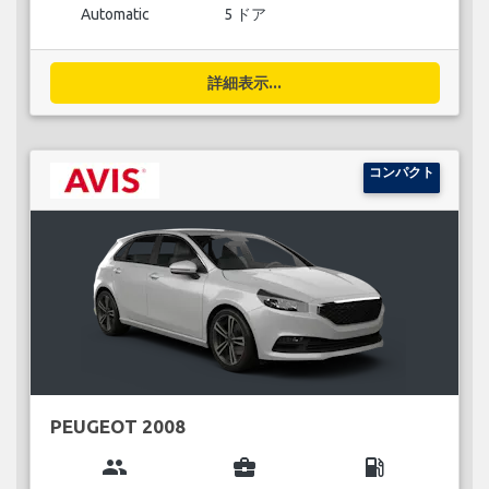
Automatic
5 ドア
詳細表示...
コンパクト
PEUGEOT 2008
group
business_center
local_gas_station