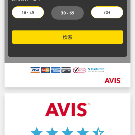
18 - 29
70+
30 - 69
検索
star
star
star
star
star_half