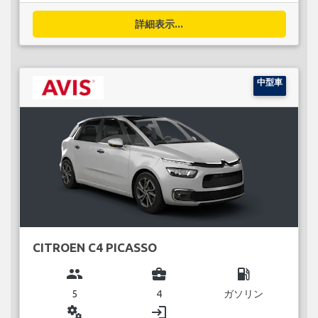
詳細表示...
中型車
CITROEN C4 PICASSO
group
business_center
local_gas_station
5
4
ガソリン
miscellaneous_services
login