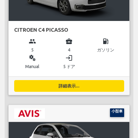
CITROEN C4 PICASSO
group
business_center
local_gas_station
5
4
ガソリン
miscellaneous_services
login
Manual
5 ドア
詳細表示...
小型車