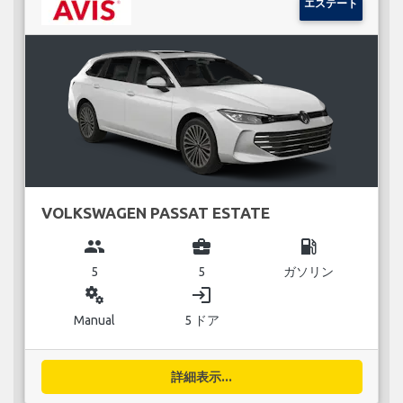
エステート
VOLKSWAGEN PASSAT ESTATE
group
business_center
local_gas_station
5
5
ガソリン
miscellaneous_services
login
Manual
5 ドア
詳細表示...