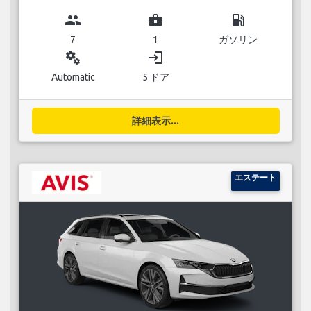
group
business_center
local_gas_station
7
1
ガソリン
miscellaneous_services
login
Automatic
5 ドア
詳細表示...
エステート