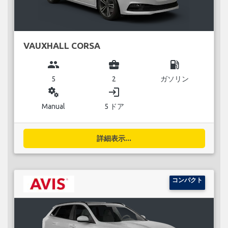
VAUXHALL CORSA
group
business_center
local_gas_station
5
2
ガソリン
miscellaneous_services
login
Manual
5 ドア
詳細表示...
コンパクト