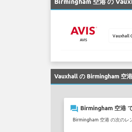
Birmingham 空港 の
Vauxhall 
AVIS
Vauxhall の Birmingh
question_answer
Birmingham 
Birmingham 空港 の