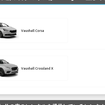
Vauxhall Corsa
Vauxhall Crossland X