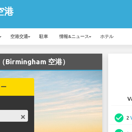
 空港
空港交通
駐車
情報&ニュース
ホテル
（Birmingham 空港）
カー
V
check_circle
2