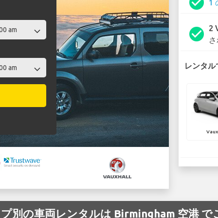
check_circle
1
2
check_circle
さ
レンタルで
Vaux
タイプ別の車両レンタルは Birmingham 空