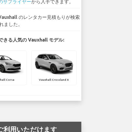
 のサプライヤー
から入手できます。
 Vauxhall のレンタカー見積もりが検索
れました。
きる人気の Vauxhall モデル:
hall Corsa
Vauxhall Crossland X
港 でご利用いただけます