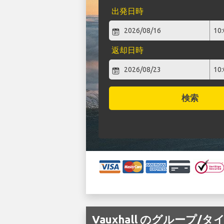
出発日時
返却日時
検索
Vauxhall のグループ/