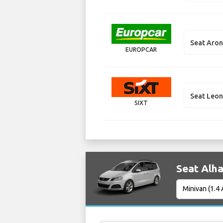
Seat Aro
EUROPCAR
Seat Leo
SIXT
Seat Al