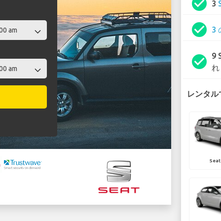
check_circle
3
check_circle
3
9
check_circle
れ
レンタルで
Seat