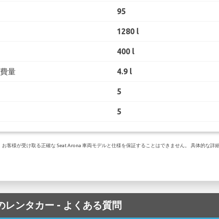
95
1280 l
400 l
消費量
4.9 l
5
5
様が受け取る正確な Seat Arona 車両モデルと仕様を保証することはできません。 具体的な詳細に
港 でのレンタカー - よくある質問