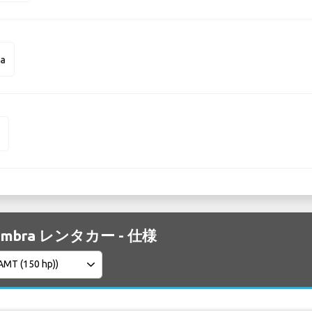
na
n
hambra レンタカー - 仕様