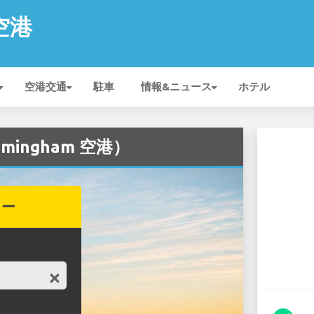
 空港
空港交通
駐車
情報&ニュース
ホテル
mingham 空港）
カー