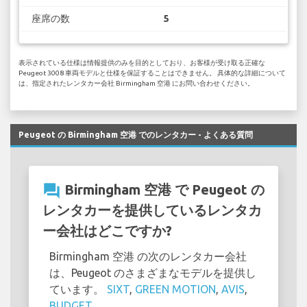
座席の数
5
表示されている仕様は情報提供のみを目的としており、お客様が受け取る正確な
Peugeot 3008 車両モデルと仕様を保証することはできません。 具体的な詳細について
は、指定されたレンタカー会社 Birmingham 空港 にお問い合わせください。
Peugeot の Birmingham 空港 でのレンタカー - よくある質問
question_answer
Birmingham 空港 で Peugeot の
レンタカーを提供しているレンタカ
ー会社はどこですか?
Birmingham 空港 の次のレンタカー会社
は、Peugeot のさまざまなモデルを提供し
ています。
SIXT
,
GREEN MOTION
,
AVIS
,
BUDGET