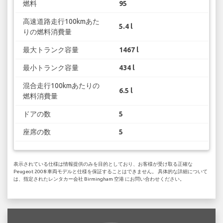
燃料
95
高速道路走行100kmあた
5.4 l
りの燃料消費量
最大トランク容量
1467 l
最小トランク容量
434 l
混合走行100kmあたりの
6.5 l
燃料消費量
ドアの数
5
座席の数
5
表示されている仕様は情報提供のみを目的としており、お客様が受け取る正確な
Peugeot 2008 車両モデルと仕様を保証することはできません。 具体的な詳細について
は、指定されたレンタカー会社 Birmingham 空港 にお問い合わせください。