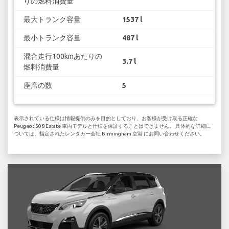
りの燃料消費量
最大トランク容量
1537 l
最小トランク容量
487 l
混合走行100kmあたりの
3.7 l
燃料消費量
座席の数
5
表示されている仕様は情報提供のみを目的としており、お客様が受け取る正確な
Peugeot 508 Estate 車両モデルと仕様を保証することはできません。 具体的な詳細に
ついては、指定されたレンタカー会社 Birmingham 空港 にお問い合わせください。