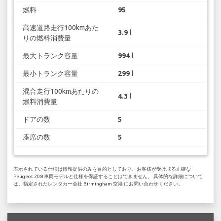
燃料
95
高速道路走行100kmあた
3.9 l
りの燃料消費量
最大トランク容量
994 l
最小トランク容量
299 l
混合走行100kmあたりの
4.3 l
燃料消費量
ドアの数
5
座席の数
5
表示されている仕様は情報提供のみを目的としており、お客様が受け取る正確な
Peugeot 208 車両モデルと仕様を保証することはできません。 具体的な詳細について
は、指定されたレンタカー会社 Birmingham 空港 にお問い合わせください。