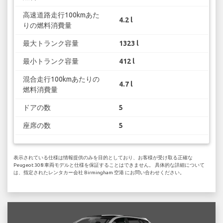
高速道路走行100kmあた
4.2 l
りの燃料消費量
最大トランク容量
1323 l
最小トランク容量
412 l
混合走行100kmあたりの
4.7 l
燃料消費量
ドアの数
5
座席の数
5
表示されている仕様は情報提供のみを目的としており、お客様が受け取る正確な
Peugeot 308 車両モデルと仕様を保証することはできません。 具体的な詳細について
は、指定されたレンタカー会社 Birmingham 空港 にお問い合わせください。