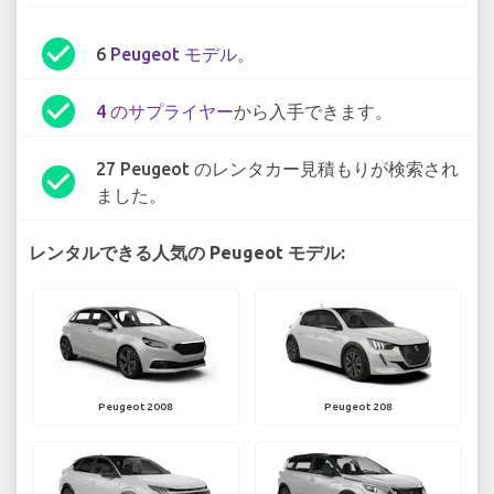
check_circle
6
Peugeot モデル
。
check_circle
4 のサプライヤー
から入手できます。
27 Peugeot のレンタカー見積もりが検索され
check_circle
ました。
レンタルできる人気の Peugeot モデル:
Peugeot 2008
Peugeot 208