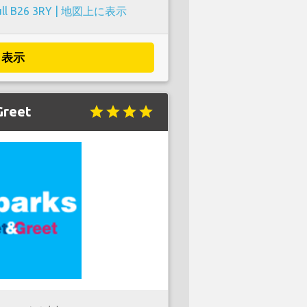
ll B26 3RY |
地図上に表示
表示
Greet
star
star
star
star