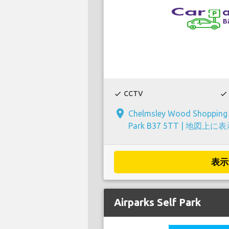
CCTV
check
check
place
Chelmsley Wood Shopping C
Park B37 5TT |
地図上に表
表示
Airparks Self Park