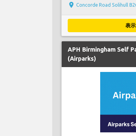
place
Concorde Road Solihull B
表示
APH Birmingham Self P
(Airparks)