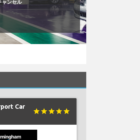
キャンセル
port Car
star
star
star
star
star