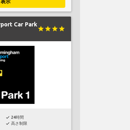
表示
port Car Park
star
star
star
star
24時間
check
高さ制限
check