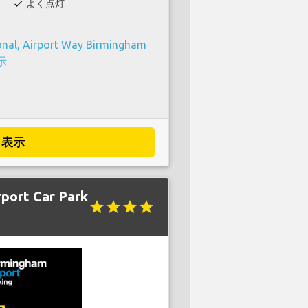
よく点灯
check
onal, Airport Way Birmingham
示
表示
port Car Park
star
star
star
star