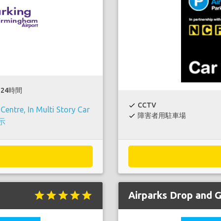
24時間
CCTV
check
entre, In Multi Story Car
障害者用駐車場
check
示
star
star
star
star
star
Airparks Drop and 