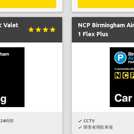
t Valet
NCP Birmingham Air
star
star
star
star
1 Flex Plus
24時間
CCTV
check
障害者用駐車場
check