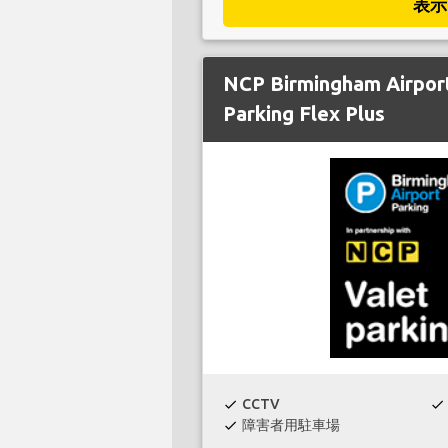
表示
NCP Birmingham Airpor
Parking Flex Plus
CCTV
check
check
障害者用駐車場
check