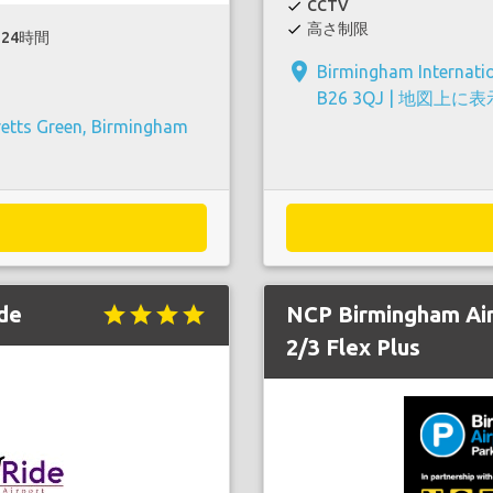
CCTV
check
高さ制限
check
24時間
place
Birmingham Internati
B26 3QJ |
地図上に表
etts Green, Birmingham
de
star
star
star
star
NCP Birmingham Air
2/3 Flex Plus