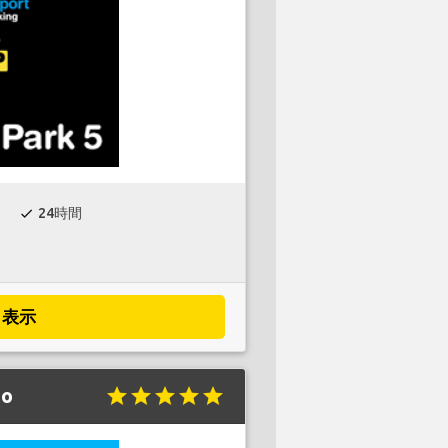
24時間
check
表示
Go
star
star
star
star
star