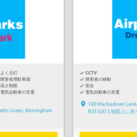
よく点灯
CCTV
check
障害者用駐車場
障害者の移動
check
高さ制限
安全
check
電気自動車の充電
電気自動車の充電
check
place
100 Mackadown Lane,
etts Green, Birmingham
B33 0JD |
地図上に表