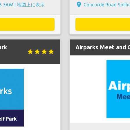
place
26 3AW |
地図上に表示
Concorde Road Solihu
ark
Airparks Meet and 
star
star
star
star