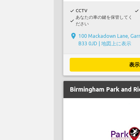
CCTV
check
check
あなたの車の鍵を保管してく
check
ださい
place
100 Mackadown Lane, Garr
B33 0JD |
地図上に表示
表示
Birmingham Park and Ri