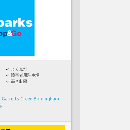
よく点灯
check
障害者用駐車場
check
高さ制限
check
 Garretts Green Birmingham
示