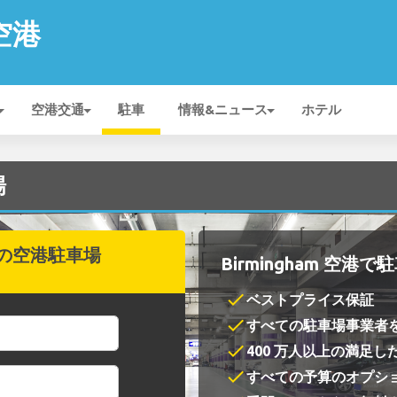
 空港
空港交通
駐車
情報&ニュース
ホテル
場
の空港駐車場
Birmingham 空港
check
ベストプライス保証
check
すべての駐車場事業者
check
400 万人以上の満足し
check
すべての予算のオプシ