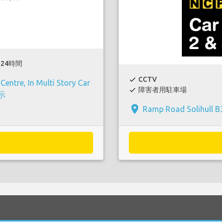
24時間
CCTV
check
entre, In Multi Story Car
障害者用駐車場
check
示
place
Ramp Road Solihull B