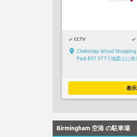
CCTV
check
check
place
Chelmsley Wood Shopping C
Park B37 5TT |
地図上に表
表示
Birmingham 空港 の駐車場