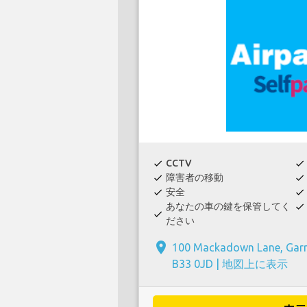
CCTV
check
check
障害者の移動
check
check
安全
check
check
あなたの車の鍵を保管してく
check
check
ださい
place
100 Mackadown Lane, Garr
B33 0JD |
地図上に表示