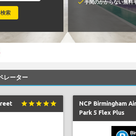
check
手間のかからない無料
オペレーター
reet
star
star
star
star
star
NCP Birmingham Air
Park 5 Flex Plus