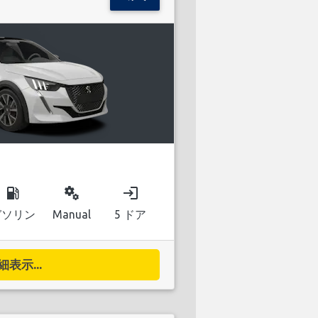
local_gas_station
miscellaneous_services
login
ガソリン
Manual
5 ドア
細表示...