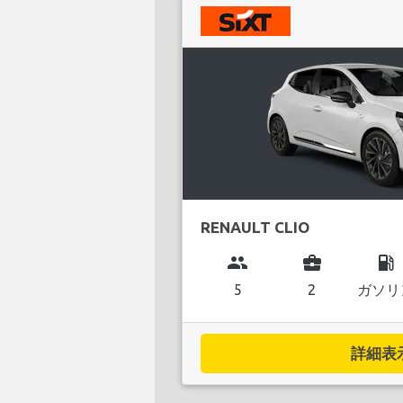
RENAULT CLIO
group
business_center
local_gas_station
5
2
ガソリ
詳細表示.