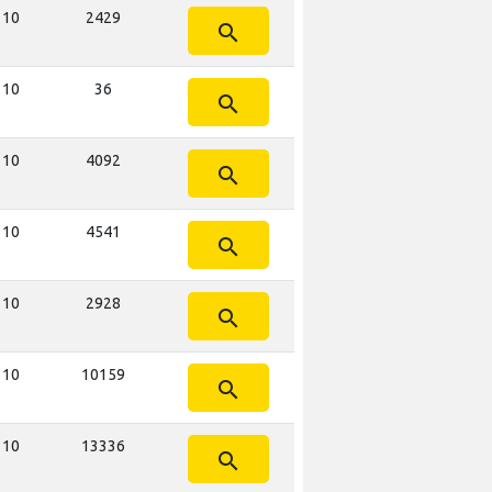
 10
2429
search
 10
36
search
 10
4092
search
 10
4541
search
 10
2928
search
 10
10159
search
 10
13336
search