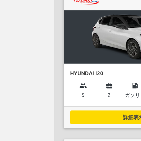
HYUNDAI I20
group
business_center
local_gas_station
5
2
ガソリ
詳細表示.