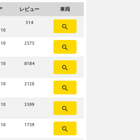
ア
レビュー
車両
314
search
 10
 10
2575
search
 10
8184
search
 10
2120
search
 10
3599
search
 10
1759
search