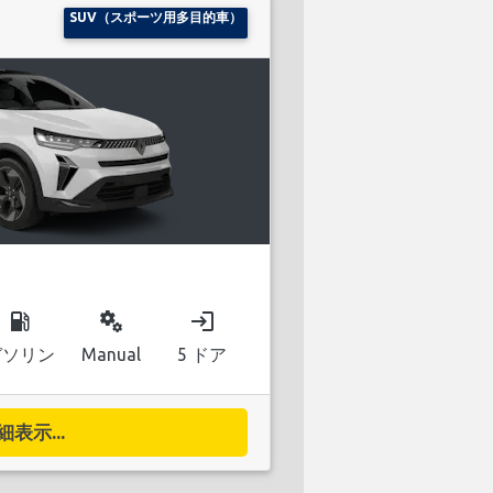
SUV（スポーツ用多目的車）
local_gas_station
miscellaneous_services
login
ガソリン
Manual
5 ドア
細表示...