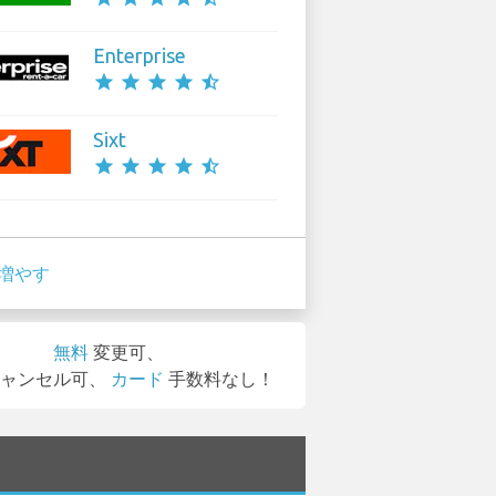
Enterprise
star
star
star
star
star_half
Sixt
star
star
star
star
star_half
増やす
無料
変更可、
ャンセル可、
カード
手数料なし！