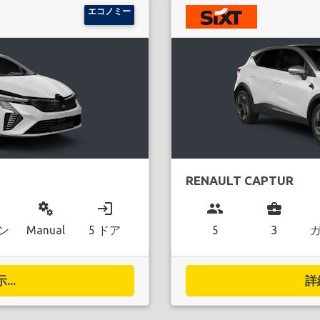
エコノミー
RENAULT CAPTUR
miscellaneous_services
login
group
business_center
ン
Manual
5 ドア
5
3
..
詳