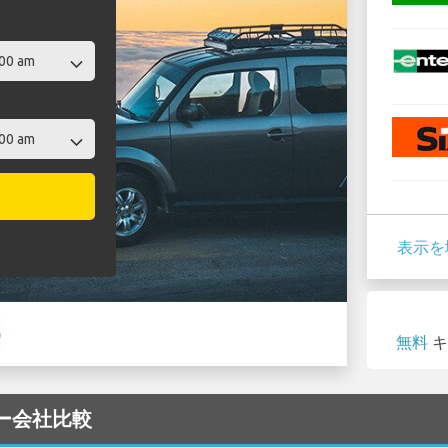
表示を
無料
キ
カー会社比較