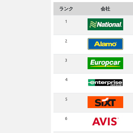
ランク
会社
1
2
3
4
5
6