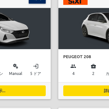
PEUGEOT 208
miscellaneous_services
login
group
business_center
ン
Manual
5 ドア
4
2
..
詳