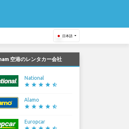
日本語
ngham 空港のレンタカー会社
National
star
star
star
star
star_half
Alamo
star
star
star
star
star_half
Europcar
star
star
star
star
star_half