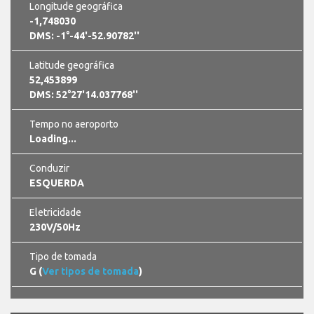
Longitude geográfica
-1,748030
DMS: -1°-44'-52.90782''
Latitude geográfica
52,453899
DMS: 52°27'14.037768''
Tempo no aeroporto
Loading...
Conduzir
ESQUERDA
Eletricidade
230V/50Hz
Tipo de tomada
G (
Ver tipos de tomada
)