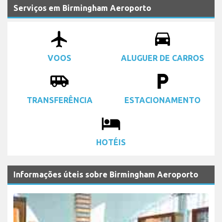
Serviços em Birmingham Aeroporto
airplanemode_active
drive_eta
VOOS
ALUGUER DE CARROS
airport_shuttle
local_parking
TRANSFERÊNCIA
ESTACIONAMENTO
local_hotel
HOTÉIS
Informações úteis sobre Birmingham Aeroporto