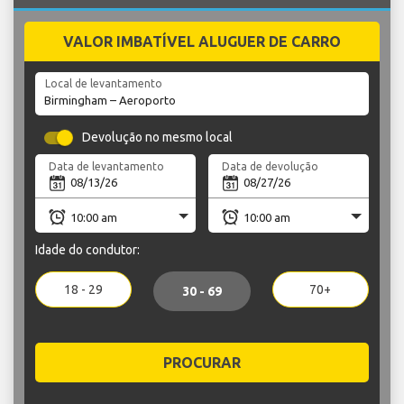
VALOR IMBATÍVEL ALUGUER DE CARRO
Local de levantamento
Devolução no mesmo local
Data de levantamento
Data de devolução
Idade do condutor:
18 - 29
70+
30 - 69
PROCURAR