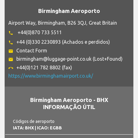
Birmingham Aeroporto
Airport Way, Birmingham, B26 3QJ, Great Britain
+44(0)870 733 5511
phone
+44 (0)330 2230893 (Achados e perdidos)
phone
Contact Form
email
birmingham@luggage-point.co.uk (Lost+Found)
email
+44(0)121 782 8802 (fax)
call_end
https://www.birminghamairport.co.uk/
Birmingham Aeroporto - BHX
INFORMAÇÃO ÚTIL
Códigos de aeroporto
IATA: BHX
| ICAO: EGBB