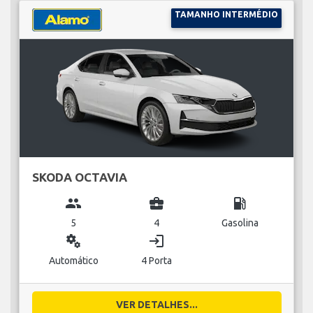
TAMANHO INTERMÉDIO
SKODA OCTAVIA
group
business_center
local_gas_station
5
4
Gasolina
miscellaneous_services
login
Automático
4 Porta
VER DETALHES...