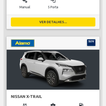
miscellaneous_services
login
Manual
5 Porta
VER DETALHES...
SUV
NISSAN X-TRAIL
group
business_center
local_gas_station