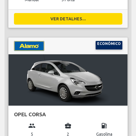
VER DETALHES...
ECONÓMICO
OPEL CORSA
group
business_center
local_gas_station
5
2
Gasolina