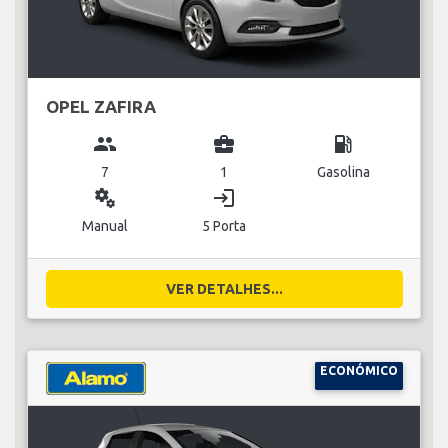
OPEL ZAFIRA
group
business_center
local_gas_station
7
1
Gasolina
miscellaneous_services
login
Manual
5 Porta
VER DETALHES...
ECONÓMICO