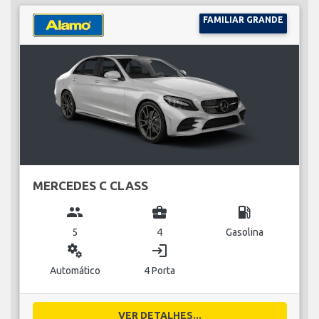
FAMILIAR GRANDE
MERCEDES C CLASS
group
business_center
local_gas_station
5
4
Gasolina
miscellaneous_services
login
Automático
4 Porta
VER DETALHES...