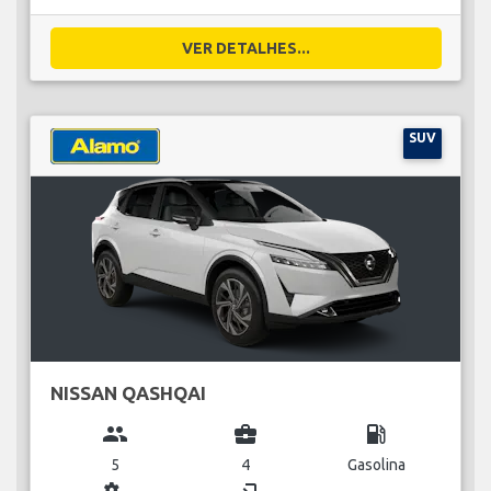
VER DETALHES...
SUV
NISSAN QASHQAI
group
business_center
local_gas_station
5
4
Gasolina