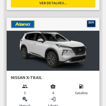
VER DETALHES...
SUV
NISSAN X-TRAIL
group
business_center
local_gas_station
5
4
Gasolina
miscellaneous_services
login
Manual
5 Porta