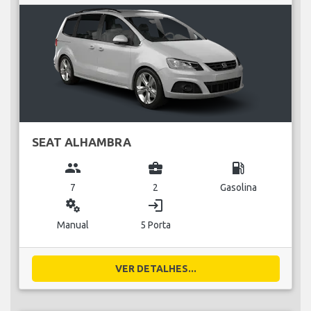
SEAT ALHAMBRA
group
business_center
local_gas_station
7
2
Gasolina
miscellaneous_services
login
Manual
5 Porta
VER DETALHES...