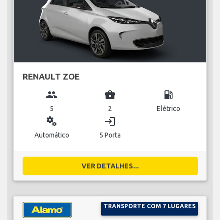
RENAULT ZOE
group
business_center
local_gas_station
5
2
Elétrico
miscellaneous_services
login
Automático
5 Porta
VER DETALHES...
TRANSPORTE COM 7 LUGARES