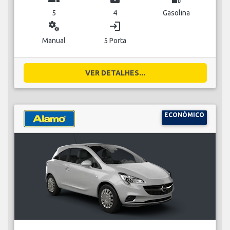
5
4
Gasolina
miscellaneous_services
login
Manual
5 Porta
VER DETALHES...
ECONÓMICO