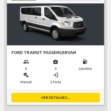
FORD TRANSIT PASSENGERVAN
group
business_center
local_gas_station
9
4
Gasolina
miscellaneous_services
login
Manual
5 Porta
VER DETALHES...