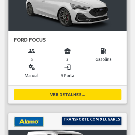
FORD FOCUS
group
business_center
local_gas_station
5
3
Gasolina
miscellaneous_services
login
Manual
5 Porta
VER DETALHES...
TRANSPORTE COM 9 LUGARES