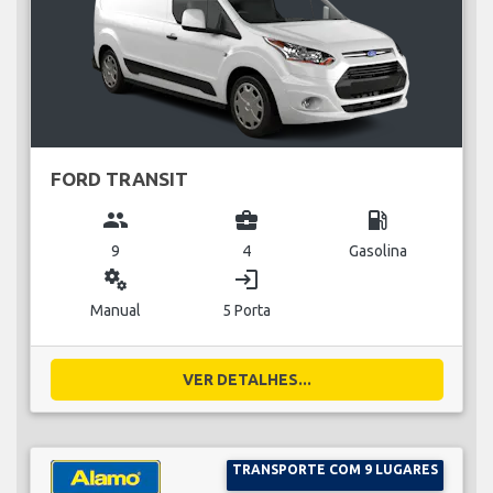
FORD TRANSIT
group
business_center
local_gas_station
9
4
Gasolina
miscellaneous_services
login
Manual
5 Porta
VER DETALHES...
TRANSPORTE COM 9 LUGARES