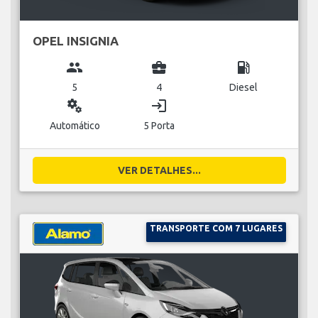
OPEL INSIGNIA
group
business_center
local_gas_station
5
4
Diesel
miscellaneous_services
login
Automático
5 Porta
VER DETALHES...
TRANSPORTE COM 7 LUGARES