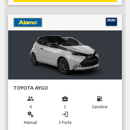
MINI
TOYOTA AYGO
group
business_center
local_gas_station
4
2
Gasolina
miscellaneous_services
login
Manual
3 Porta