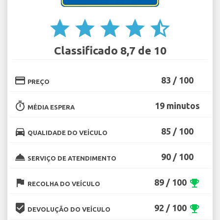
star
star
star
star
star_half
Classificado 8,7 de 10
credit_card
83 / 100
PREÇO
timer
19 minutos
MÉDIA ESPERA
directions_car
85 / 100
QUALIDADE DO VEÍCULO
room_service
90 / 100
SERVIÇO DE ATENDIMENTO
flag
89 / 100
emoji_events
RECOLHA DO VEÍCULO
beenhere
92 / 100
emoji_events
DEVOLUÇÃO DO VEÍCULO