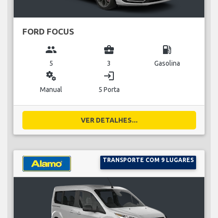
FORD FOCUS
group
business_center
local_gas_station
5
3
Gasolina
miscellaneous_services
login
Manual
5 Porta
VER DETALHES...
TRANSPORTE COM 9 LUGARES