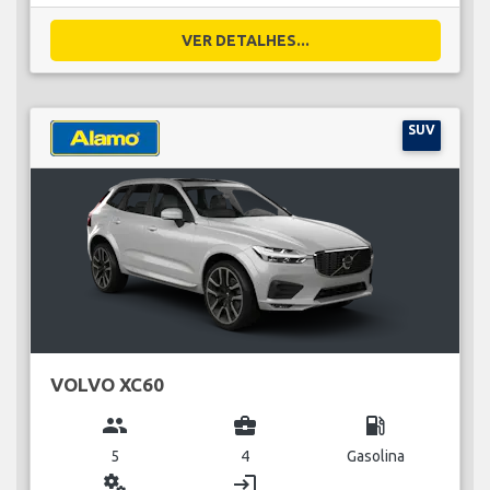
VER DETALHES...
SUV
VOLVO XC60
group
business_center
local_gas_station
5
4
Gasolina
miscellaneous_services
login