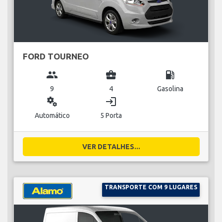
FORD TOURNEO
group
business_center
local_gas_station
9
4
Gasolina
miscellaneous_services
login
Automático
5 Porta
VER DETALHES...
TRANSPORTE COM 9 LUGARES