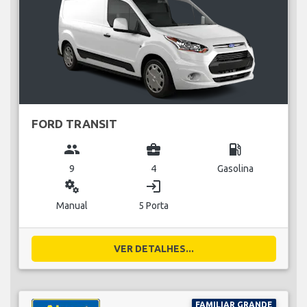
FORD TRANSIT
group
business_center
local_gas_station
9
4
Gasolina
miscellaneous_services
login
Manual
5 Porta
VER DETALHES...
FAMILIAR GRANDE