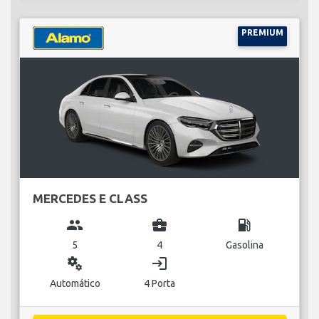
PREMIUM
MERCEDES E CLASS
group
business_center
local_gas_station
5
4
Gasolina
miscellaneous_services
login
Automático
4 Porta