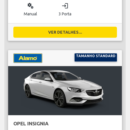
miscellaneous_services
login
Manual
3 Porta
VER DETALHES...
TAMANHO STANDARD
OPEL INSIGNIA