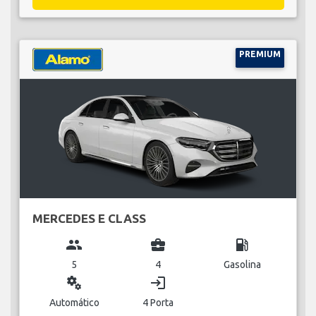
PREMIUM
MERCEDES E CLASS
group
business_center
local_gas_station
5
4
Gasolina
miscellaneous_services
login
Automático
4 Porta