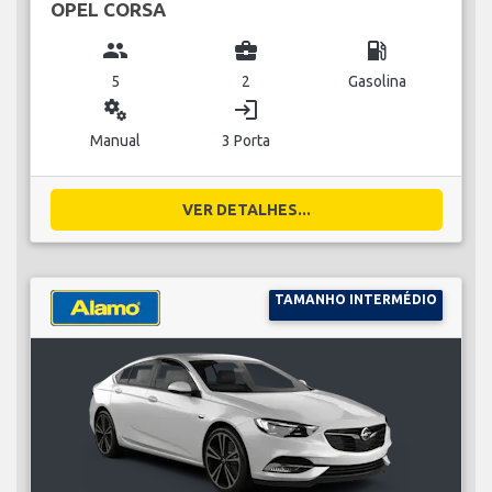
OPEL CORSA
group
business_center
local_gas_station
5
2
Gasolina
miscellaneous_services
login
Manual
3 Porta
VER DETALHES...
TAMANHO INTERMÉDIO