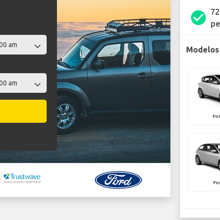
72
check_circle
pe
Modelos 
Fo
Fo