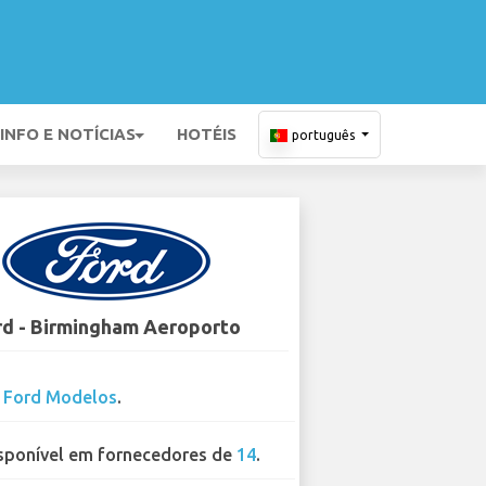
INFO E NOTÍCIAS
HOTÉIS
português
rd - Birmingham Aeroporto
3
Ford Modelos
.
sponível em fornecedores de
14
.