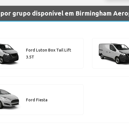
s por grupo disponível em Birmingham Aer
Ford Luton Box Tail Lift
3.5T
Ford Fiesta