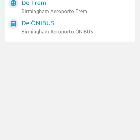
De Trem
train
Birmingham Aeroporto Trem
De ÔNIBUS
directions_bus
Birmingham Aeroporto ÔNIBUS