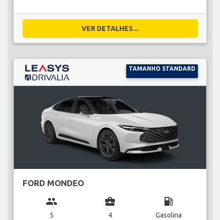
VER DETALHES...
TAMANHO STANDARD
FORD MONDEO
group
business_center
local_gas_station
5
4
Gasolina