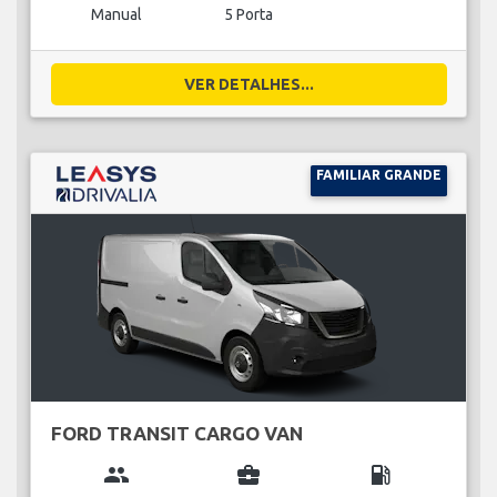
Manual
5 Porta
VER DETALHES...
FAMILIAR GRANDE
FORD TRANSIT CARGO VAN
group
business_center
local_gas_station