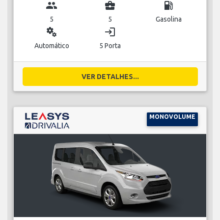
group
business_center
local_gas_station
5
5
Gasolina
miscellaneous_services
login
Automático
5 Porta
VER DETALHES...
MONOVOLUME