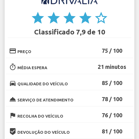
star
star
star
star
star_border
Classificado 7,9 de 10
credit_card
75 / 100
PREÇO
timer
21 minutos
MÉDIA ESPERA
directions_car
85 / 100
QUALIDADE DO VEÍCULO
room_service
78 / 100
SERVIÇO DE ATENDIMENTO
flag
76 / 100
RECOLHA DO VEÍCULO
beenhere
81 / 100
DEVOLUÇÃO DO VEÍCULO