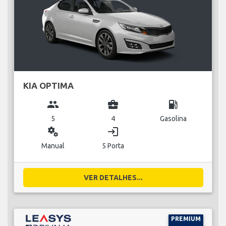
KIA OPTIMA
group
business_center
local_gas_station
5
4
Gasolina
miscellaneous_services
login
Manual
5 Porta
VER DETALHES...
PREMIUM