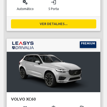
miscellaneous_services
login
Automático
5 Porta
VER DETALHES...
PREMIUM
VOLVO XC60