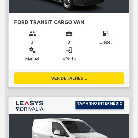
FORD TRANSIT CARGO VAN
group
business_center
local_gas_station
3
3
Diesel
miscellaneous_services
login
Manual
4 Porta
VER DETALHES...
TAMANHO INTERMÉDIO