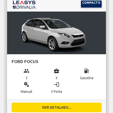
COMPACTO
FORD FOCUS
group
business_center
local_gas_station
5
3
Gasolina
miscellaneous_services
login
Manual
3 Porta
VER DETALHES...