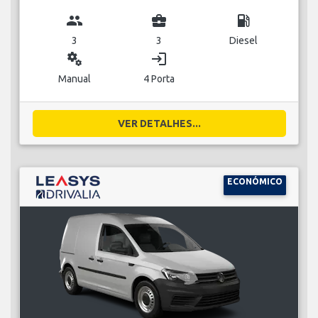
group
business_center
local_gas_station
3
3
Diesel
miscellaneous_services
login
Manual
4 Porta
VER DETALHES...
ECONÓMICO