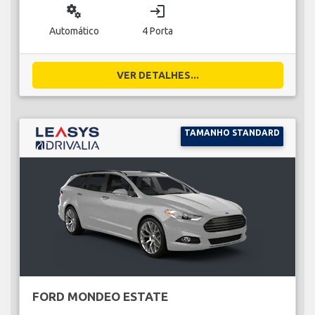
miscellaneous_services
login
Automático
4 Porta
VER DETALHES...
TAMANHO STANDARD
FORD MONDEO ESTATE