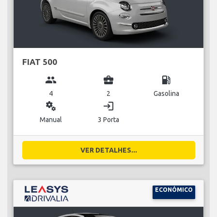
FIAT 500
group
business_center
local_gas_station
4
2
Gasolina
miscellaneous_services
login
Manual
3 Porta
VER DETALHES...
ECONÓMICO