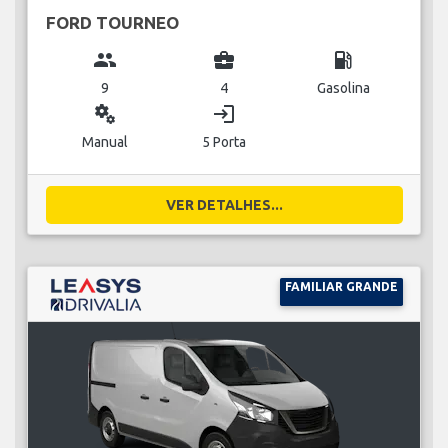
FORD TOURNEO
group
business_center
local_gas_station
9
4
Gasolina
miscellaneous_services
login
Manual
5 Porta
VER DETALHES...
FAMILIAR GRANDE