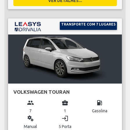
VER DETALHES...
TRANSPORTE COM 7 LUGARES
VOLKSWAGEN TOURAN
group
business_center
local_gas_station
7
1
Gasolina
miscellaneous_services
login
Manual
5 Porta