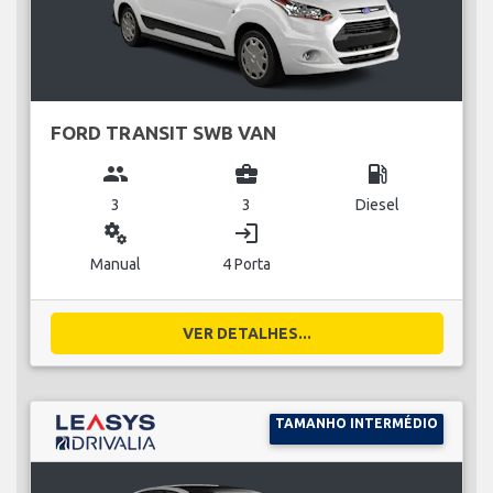
FORD TRANSIT SWB VAN
group
business_center
local_gas_station
3
3
Diesel
miscellaneous_services
login
Manual
4 Porta
VER DETALHES...
TAMANHO INTERMÉDIO