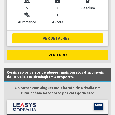
group
business_center
local_gas_station
5
3
Gasolina
miscellaneous_services
login
Automático
4 Porta
VER DETALHES...
VER TUDO
Quais são os carros de aluguer mais baratos disponíveis
de Drivalia em Birmingham Aeroporto?
Os carros com aluguer mais barato de Drivalia em
Birmingham Aeroporto por categoria são:
MINI