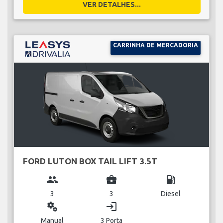
VER DETALHES...
CARRINHA DE MERCADORIA
FORD LUTON BOX TAIL LIFT 3.5T
group
business_center
local_gas_station
3
3
Diesel
miscellaneous_services
login
Manual
3 Porta