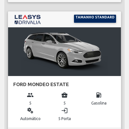
TAMANHO STANDARD
FORD MONDEO ESTATE
group
business_center
local_gas_station
5
5
Gasolina
miscellaneous_services
login
Automático
5 Porta