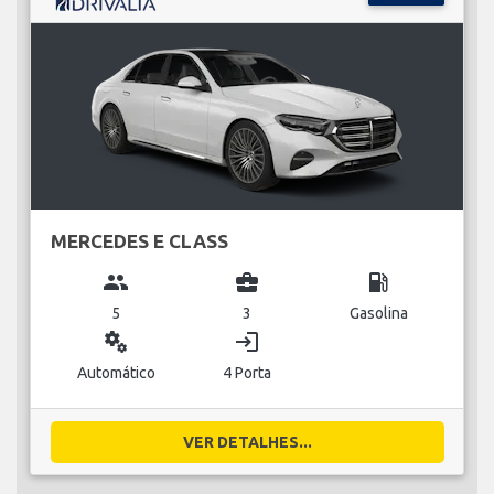
MERCEDES E CLASS
group
business_center
local_gas_station
5
3
Gasolina
miscellaneous_services
login
Automático
4 Porta
VER DETALHES...