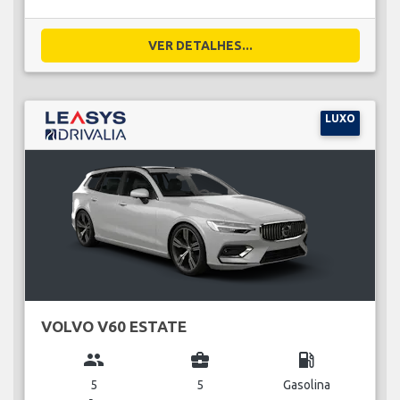
VER DETALHES...
LUXO
VOLVO V60 ESTATE
group
business_center
local_gas_station
5
5
Gasolina