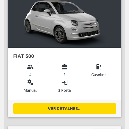
FIAT 500
group
business_center
local_gas_station
4
2
Gasolina
miscellaneous_services
login
Manual
3 Porta
VER DETALHES...