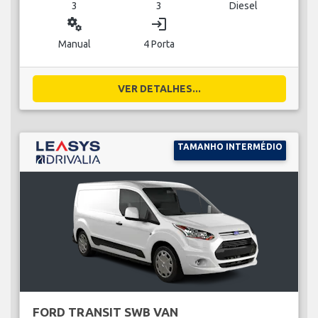
3
3
Diesel
miscellaneous_services
login
Manual
4 Porta
VER DETALHES...
TAMANHO INTERMÉDIO
FORD TRANSIT SWB VAN