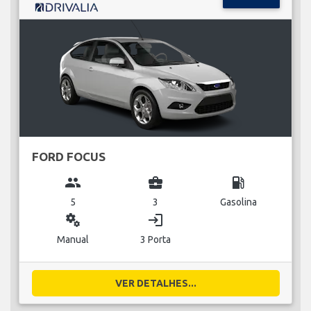
FORD FOCUS
group
business_center
local_gas_station
5
3
Gasolina
miscellaneous_services
login
Manual
3 Porta
VER DETALHES...