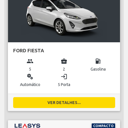
FORD FIESTA
group
business_center
local_gas_station
5
2
Gasolina
miscellaneous_services
login
Automático
5 Porta
VER DETALHES...
COMPACTO