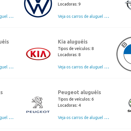
Locadoras: 9
V
eja os carros de aluguel de Ford
V
eja os carros de aluguel de Volkswagen
uéis
Kia aluguéis
Tipos de veículos: 8
Locadoras: 8
V
eja os carros de aluguel de Mercedes
V
eja os carros de aluguel de Kia
is
Peugeot aluguéis
Tipos de veículos: 6
Locadoras: 4
V
eja os carros de aluguel de Citroen
V
eja os carros de aluguel de Peugeot