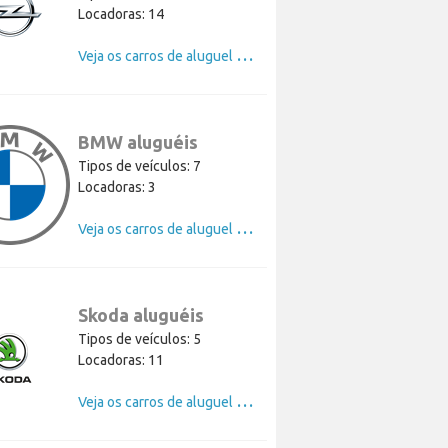
Locadoras: 14
V
eja os carros de aluguel de Opel
BMW aluguéis
Tipos de veículos: 7
Locadoras: 3
V
eja os carros de aluguel de BMW
Skoda aluguéis
Tipos de veículos: 5
Locadoras: 11
V
eja os carros de aluguel de Skoda