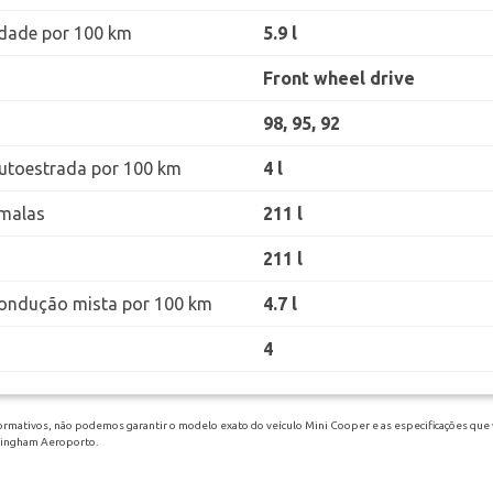
dade por 100 km
5.9 l
Front wheel drive
98, 95, 92
utoestrada por 100 km
4 l
malas
211 l
211 l
ondução mista por 100 km
4.7 l
4
ormativos, não podemos garantir o modelo exato do veículo Mini Cooper e as especificações que v
rmingham Aeroporto.