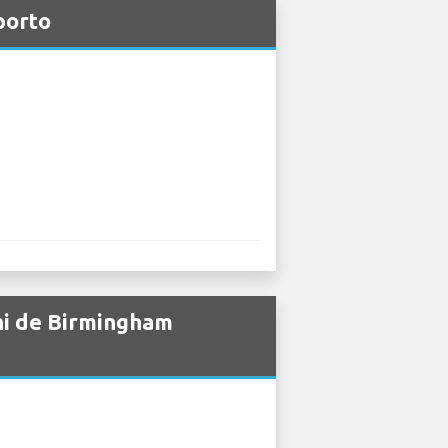
porto
ni de Birmingham