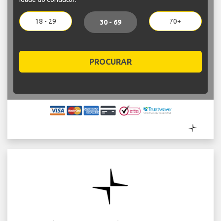
18 - 29
70+
30 - 69
PROCURAR