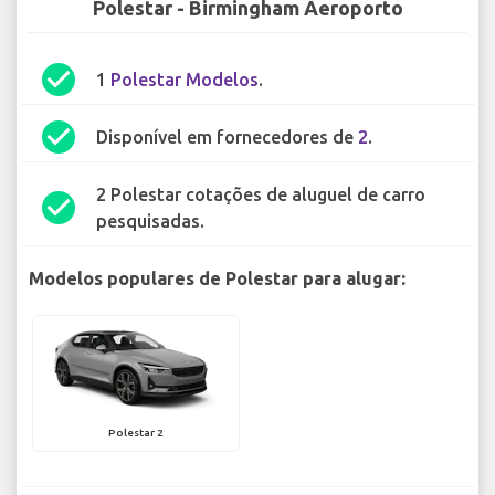
Polestar - Birmingham Aeroporto
check_circle
1
Polestar Modelos
.
check_circle
Disponível em fornecedores de
2
.
2 Polestar cotações de aluguel de carro
check_circle
pesquisadas.
Modelos populares de Polestar para alugar:
Polestar 2