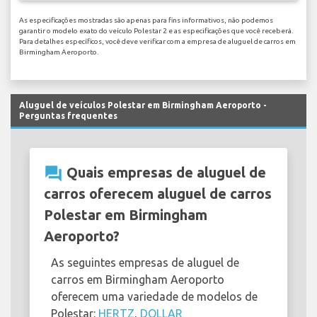
As especificações mostradas são apenas para fins informativos, não podemos
garantir o modelo exato do veículo Polestar 2 e as especificações que você receberá.
Para detalhes específicos, você deve verificar com a empresa de aluguel de carros em
Birmingham Aeroporto.
Aluguel de veículos Polestar em Birmingham Aeroporto -
Perguntas frequentes
question_answer
Quais empresas de aluguel de
carros oferecem aluguel de carros
Polestar em Birmingham
Aeroporto?
As seguintes empresas de aluguel de
carros em Birmingham Aeroporto
oferecem uma variedade de modelos de
Polestar:
HERTZ
,
DOLLAR