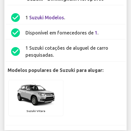
check_circle
1
Suzuki Modelos
.
check_circle
Disponível em fornecedores de
1
.
1 Suzuki cotações de aluguel de carro
check_circle
pesquisadas.
Modelos populares de Suzuki para alugar:
Suzuki Vitara