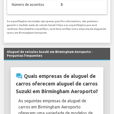
Número de assentos
5
As especificações mostradas são apenas para fins informativos, não podemos
garantir o modelo exato do veículo Suzuki Vitara e as especificações que você
receberá. Para detalhes específicos, você deve verificar com a empresa de aluguel de
carros em Birmingham Aeroporto.
Aluguel de veículos Suzuki em Birmingham Aeroporto -
Perguntas frequentes
question_answer
Quais empresas de aluguel de
carros oferecem aluguel de carros
Suzuki em Birmingham Aeroporto?
As seguintes empresas de aluguel de
carros em Birmingham Aeroporto
oferecem uma variedade de modelos de