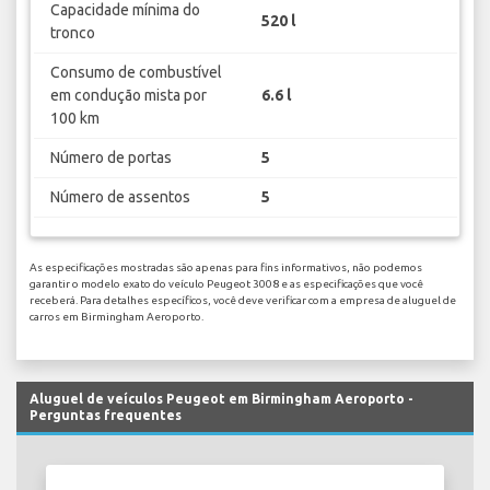
Capacidade mínima do
520 l
tronco
Consumo de combustível
em condução mista por
6.6 l
100 km
Número de portas
5
Número de assentos
5
As especificações mostradas são apenas para fins informativos, não podemos
garantir o modelo exato do veículo Peugeot 3008 e as especificações que você
receberá. Para detalhes específicos, você deve verificar com a empresa de aluguel de
carros em Birmingham Aeroporto.
Aluguel de veículos Peugeot em Birmingham Aeroporto -
Perguntas frequentes