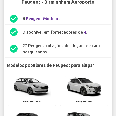
Peugeot - Birmingham Aeroporto
check_circle
6
Peugeot Modelos
.
check_circle
Disponível em fornecedores de
4
.
27 Peugeot cotações de aluguel de carro
check_circle
pesquisadas.
Modelos populares de Peugeot para alugar:
Peugeot 2008
Peugeot 208