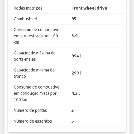
Rodas motrizes
Front wheel drive
Combustível
95
Consumo de combustível
em autoestrada por 100
3.9 l
km
Capacidade máxima do
994 l
porta-malas
Capacidade mínima do
299 l
tronco
Consumo de combustível
em condução mista por
4.3 l
100 km
Número de portas
5
Número de assentos
5