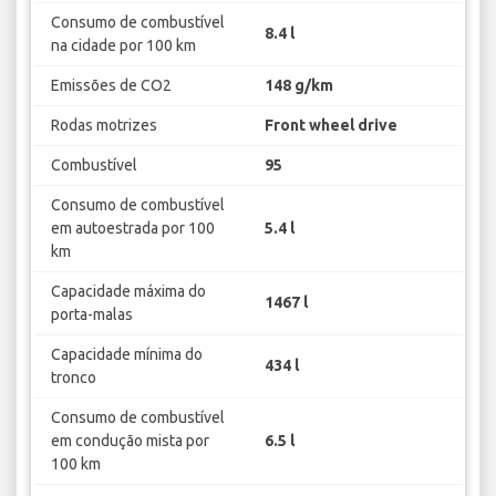
Consumo de combustível
8.4 l
na cidade por 100 km
Emissões de CO2
148 g/km
Rodas motrizes
Front wheel drive
Combustível
95
Consumo de combustível
em autoestrada por 100
5.4 l
km
Capacidade máxima do
1467 l
porta-malas
Capacidade mínima do
434 l
tronco
Consumo de combustível
em condução mista por
6.5 l
100 km