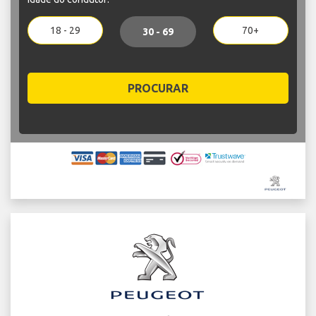
18 - 29
70+
30 - 69
PROCURAR