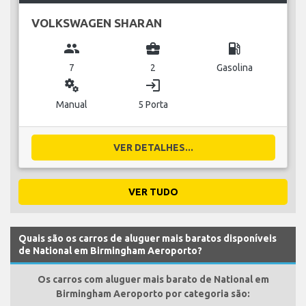
VOLKSWAGEN SHARAN
group
business_center
local_gas_station
7
2
Gasolina
miscellaneous_services
login
Manual
5 Porta
VER DETALHES...
VER TUDO
Quais são os carros de aluguer mais baratos disponíveis
de National em Birmingham Aeroporto?
Os carros com aluguer mais barato de National em
Birmingham Aeroporto por categoria são: