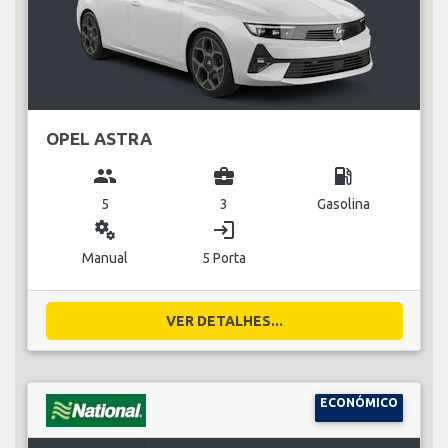
OPEL ASTRA
group
business_center
local_gas_station
5
3
Gasolina
miscellaneous_services
login
Manual
5 Porta
VER DETALHES...
ECONÓMICO