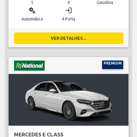
5
4
Gasolina
miscellaneous_services
login
Automático
4 Porta
VER DETALHES...
PREMIUM
MERCEDES E CLASS