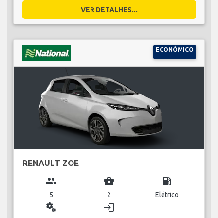
VER DETALHES...
ECONÓMICO
RENAULT ZOE
group
business_center
local_gas_station
5
2
Elétrico
miscellaneous_services
login