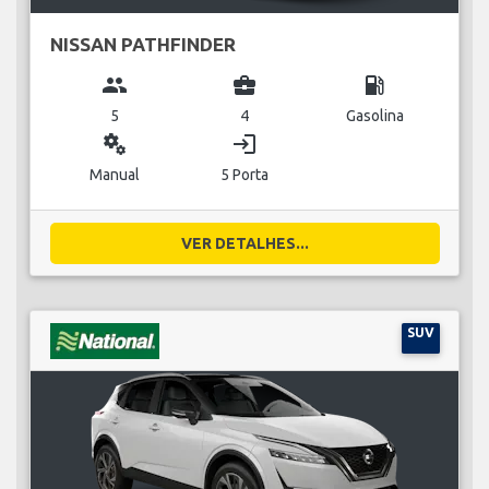
NISSAN PATHFINDER
group
business_center
local_gas_station
5
4
Gasolina
miscellaneous_services
login
Manual
5 Porta
VER DETALHES...
SUV