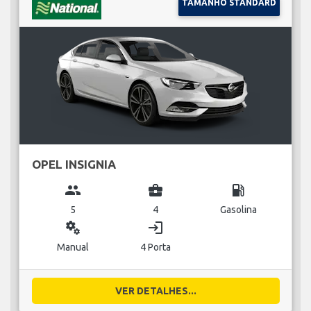
TAMANHO STANDARD
OPEL INSIGNIA
group
business_center
local_gas_station
5
4
Gasolina
miscellaneous_services
login
Manual
4 Porta
VER DETALHES...