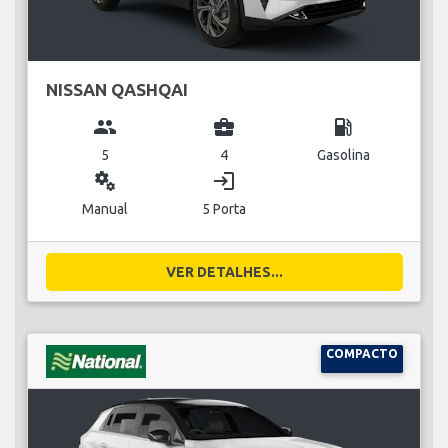
NISSAN QASHQAI
group
business_center
local_gas_station
5
4
Gasolina
miscellaneous_services
login
Manual
5 Porta
VER DETALHES...
COMPACTO