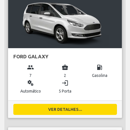
FORD GALAXY
group
business_center
local_gas_station
7
2
Gasolina
miscellaneous_services
login
Automático
5 Porta
VER DETALHES...