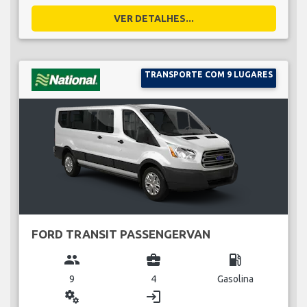
VER DETALHES...
TRANSPORTE COM 9 LUGARES
FORD TRANSIT PASSENGERVAN
group
business_center
local_gas_station
9
4
Gasolina
miscellaneous_services
login