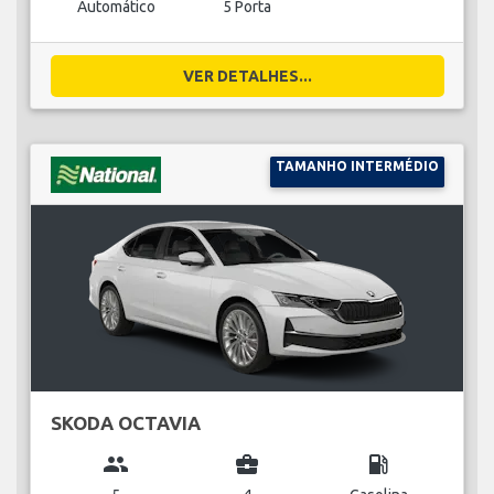
Automático
5 Porta
VER DETALHES...
TAMANHO INTERMÉDIO
SKODA OCTAVIA
group
business_center
local_gas_station