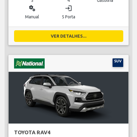
5
4
Gasolina
miscellaneous_services
login
Manual
5 Porta
VER DETALHES...
SUV
TOYOTA RAV4