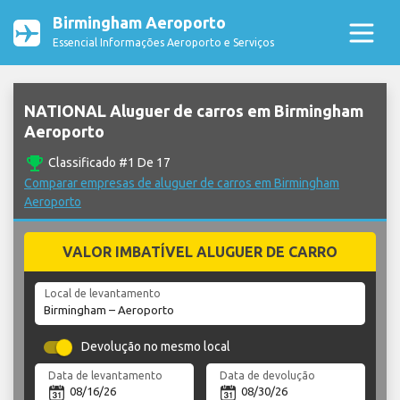
Birmingham Aeroporto
Essencial Informações Aeroporto e Serviços
NATIONAL Aluguer de carros em Birmingham
Aeroporto
emoji_events
Classificado #1 De 17
Comparar empresas de aluguer de carros em Birmingham
Aeroporto
VALOR IMBATÍVEL ALUGUER DE CARRO
Local de levantamento
Devolução no mesmo local
Data de levantamento
Data de devolução