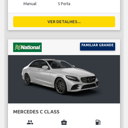
Manual
5 Porta
VER DETALHES...
FAMILIAR GRANDE
MERCEDES C CLASS
group
business_center
local_gas_station