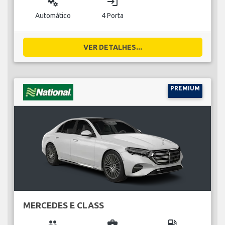
miscellaneous_services
login
Automático
4 Porta
VER DETALHES...
PREMIUM
MERCEDES E CLASS
group
business_center
local_gas_station