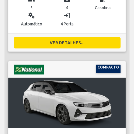
5
4
Gasolina
miscellaneous_services
login
Automático
4 Porta
VER DETALHES...
COMPACTO