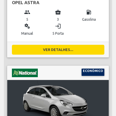
OPEL ASTRA
group
business_center
local_gas_station
5
3
Gasolina
miscellaneous_services
login
Manual
5 Porta
VER DETALHES...
ECONÓMICO