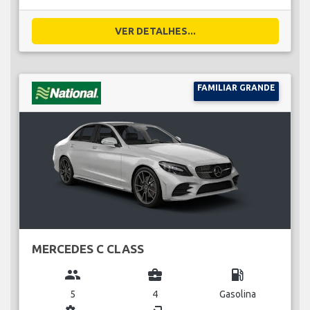
VER DETALHES...
FAMILIAR GRANDE
MERCEDES C CLASS
group
business_center
local_gas_station
5
4
Gasolina