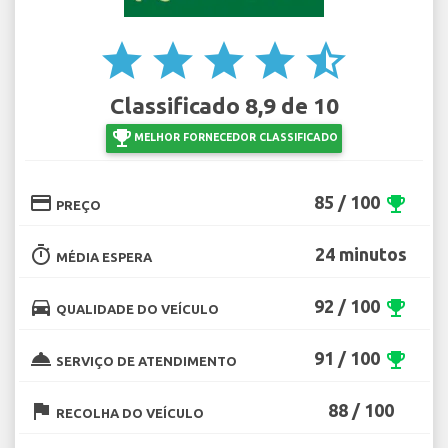
star
star
star
star
star_half
Classificado 8,9 de 10
emoji_events
MELHOR FORNECEDOR CLASSIFICADO
credit_card
85 / 100
emoji_events
PREÇO
timer
24 minutos
MÉDIA ESPERA
directions_car
92 / 100
emoji_events
QUALIDADE DO VEÍCULO
room_service
91 / 100
emoji_events
SERVIÇO DE ATENDIMENTO
flag
88 / 100
RECOLHA DO VEÍCULO