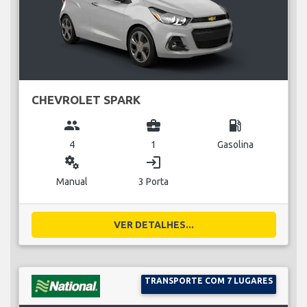
CHEVROLET SPARK
group
business_center
local_gas_station
4
1
Gasolina
miscellaneous_services
login
Manual
3 Porta
VER DETALHES...
TRANSPORTE COM 7 LUGARES