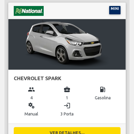
MINI
CHEVROLET SPARK
group
business_center
local_gas_station
4
1
Gasolina
miscellaneous_services
login
Manual
3 Porta
VER DETALHES...