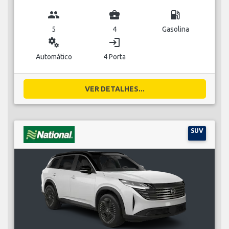
group
business_center
local_gas_station
5
4
Gasolina
miscellaneous_services
login
Automático
4 Porta
VER DETALHES...
SUV