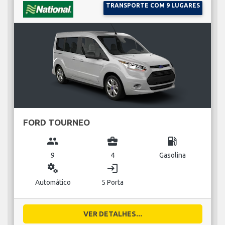
TRANSPORTE COM 9 LUGARES
FORD TOURNEO
group
business_center
local_gas_station
9
4
Gasolina
miscellaneous_services
login
Automático
5 Porta
VER DETALHES...