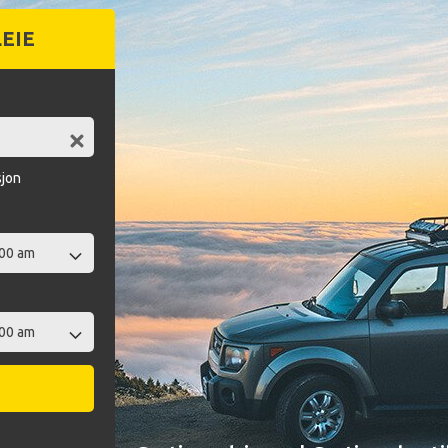
LEIE
sjon