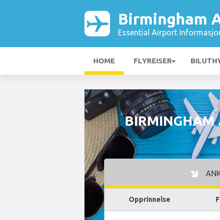
Birmingham A
Essential Airport Informasjo
HOME
FLYREISER
BILUTH
BIRMINGHAM 
AN
Opprinnelse
F