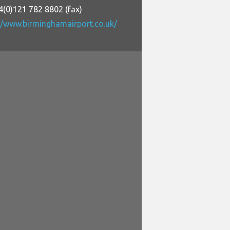
4(0)121 782 8802 (fax)
//www.birminghamairport.co.uk/