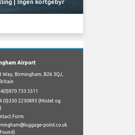
lling | Ingen kortgebyr
ngham Airport
t Way, Birmingham, B26 3QJ,
Britain
4(0)870 733 5511
4 (0)330 2230893 (Mistet og
)
ntact Form
rmingham@luggage-point.co.uk
+Found)