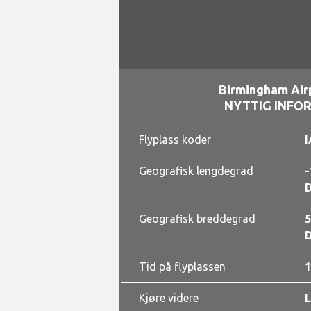
Birmingham Air
NYTTIG INFO
Flyplass koder
I
Geografisk lengdegrad
-
D
Geografisk breddegrad
5
D
Tid på flyplassen
1
Kjøre videre