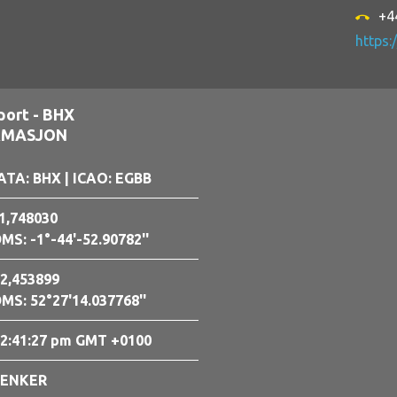
+4
call_end
https:
port - BHX
RMASJON
ATA: BHX
| ICAO: EGBB
1,748030
MS: -1°-44'-52.90782''
2,453899
MS: 52°27'14.037768''
2:41:28 pm GMT +0100
LENKER