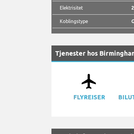
Elektrisitet
2
Koblingstype
G
Tjenester hos Birmingha
airplanemode_active
d
FLYREISER
BILU