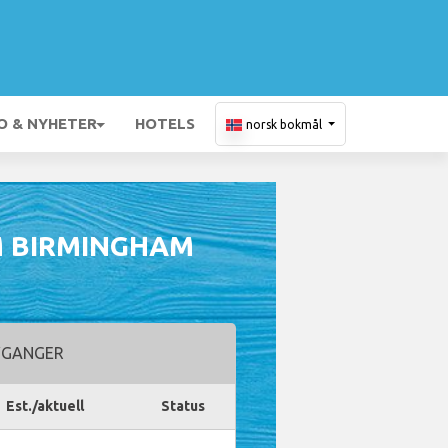
O & NYHETER
HOTELS
norsk bokmål
M BIRMINGHAM
GANGER
Est./aktuell
Status