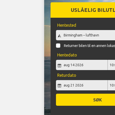
USLÅELIG BILUT
Hentested
Returner bilen til en annen loka
Hentedato
Returdato
SØK