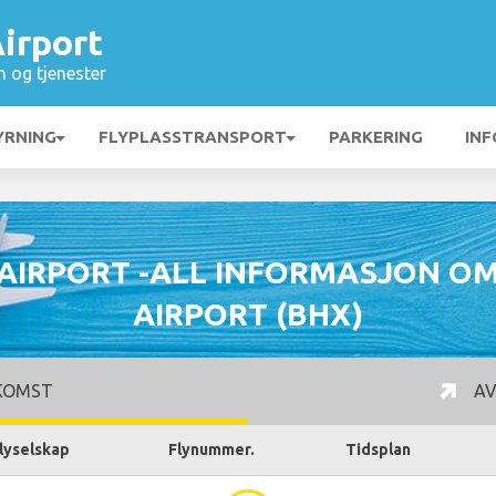
irport
n og tjenester
YRNING
FLYPLASSTRANSPORT
PARKERING
INF
AIRPORT -ALL INFORMASJON O
AIRPORT (BHX)
KOMST
AV
lyselskap
Flynummer.
Tidsplan