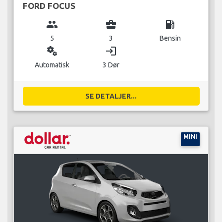
FORD FOCUS
group
business_center
local_gas_station
5
3
Bensin
miscellaneous_services
login
Automatisk
3 Dør
SE DETALJER...
MINI