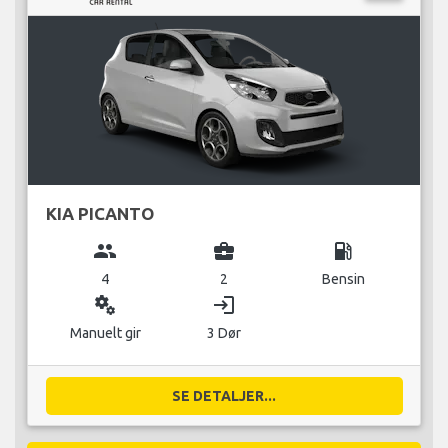
KIA PICANTO
group
business_center
local_gas_station
4
2
Bensin
miscellaneous_services
login
Manuelt gir
3 Dør
SE DETALJER...