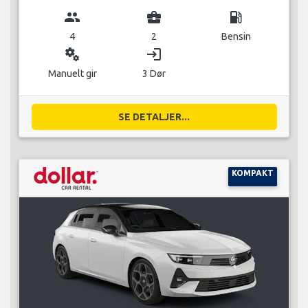
group
business_center
local_gas_station
4
2
Bensin
miscellaneous_services
login
Manuelt gir
3 Dør
SE DETALJER...
KOMPAKT