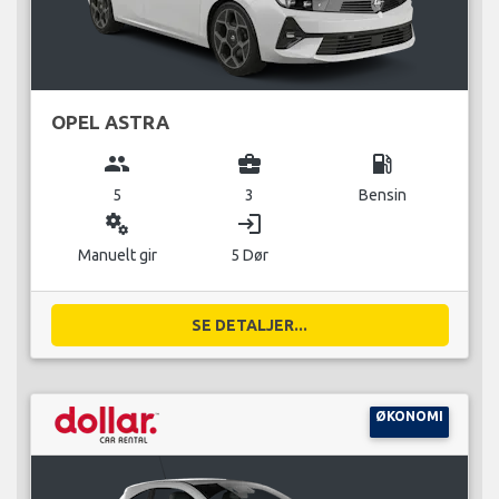
OPEL ASTRA
group
business_center
local_gas_station
5
3
Bensin
miscellaneous_services
login
Manuelt gir
5 Dør
SE DETALJER...
ØKONOMI