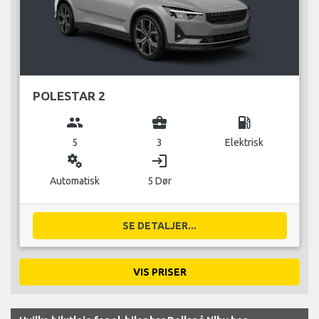
POLESTAR 2
group
business_center
local_gas_station
5
3
Elektrisk
miscellaneous_services
login
Automatisk
5 Dør
SE DETALJER...
VIS PRISER