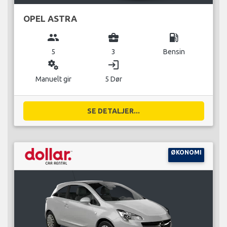
OPEL ASTRA
group
business_center
local_gas_station
5
3
Bensin
miscellaneous_services
login
Manuelt gir
5 Dør
SE DETALJER...
ØKONOMI