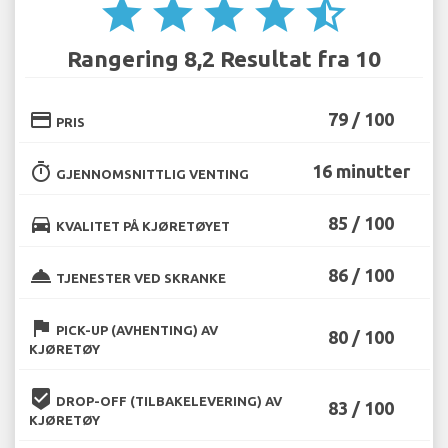
star
star
star
star
star_half
Rangering 8,2 Resultat fra 10
credit_card
79 / 100
PRIS
timer
16 minutter
GJENNOMSNITTLIG VENTING
directions_car
85 / 100
KVALITET PÅ KJØRETØYET
room_service
86 / 100
TJENESTER VED SKRANKE
flag
PICK-UP (AVHENTING) AV
80 / 100
KJØRETØY
beenhere
DROP-OFF (TILBAKELEVERING) AV
83 / 100
KJØRETØY