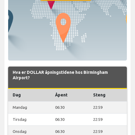
Hva er DOLLAR åpningstidene hos Birmingham
Airport?
Dag
Åpent
Steng
Mandag
06:30
22:59
Tirsdag
06:30
22:59
Onsdag
06:30
22:59