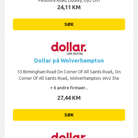
Pedmore Road, Dudley, Dy2 Orn
24,11 KM
SØK
Dollar på Wolverhampton
55 Birmingham Road On Corner Of All Saints Road,, On
Corner Of All Saints Road,, Wolverhampton, Wv2 3lw
+ 6 andre firmaer...
27,44 KM
SØK