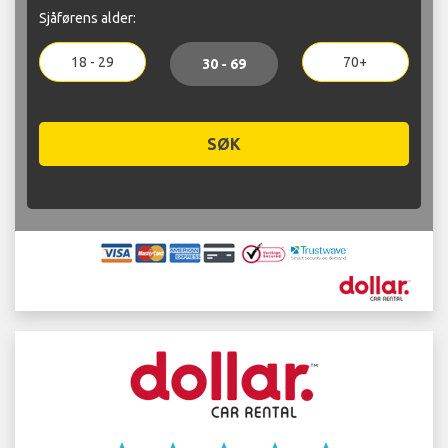
Sjåførens alder:
18 - 29
70+
30 - 69
SØK