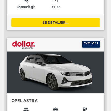
miscellaneous_services
login
Manuelt gir
3 Dør
SE DETALJER...
KOMPAKT
OPEL ASTRA
group
business_center
local_gas_station