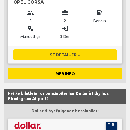
OPEL CORSA
group
business_center
local_gas_station
5
2
Bensin
miscellaneous_services
login
Manuelt gir
3 Dør
SE DETALJER...
MER INFO
Hvilke bilutleie for bensinbiler har Dollar å tilby hos
Birmingham Airport?
Dollar tilbyr følgende bensinbiler:
MINI