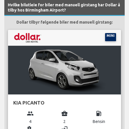
Hvilke bilutleie for biler med manuell girstang har Dollar å
tilby hos Birmingham Airport?
Dollar tilbyr følgende biler med manuell girstang:
MINI
KIA PICANTO
group
business_center
local_gas_station
4
2
Bensin