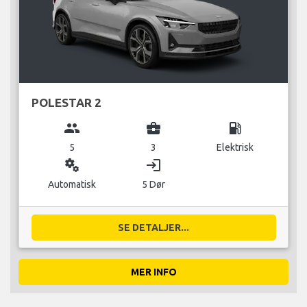
POLESTAR 2
group
business_center
local_gas_station
5
3
Elektrisk
miscellaneous_services
login
Automatisk
5 Dør
SE DETALJER...
MER INFO