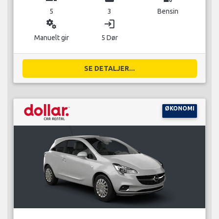
5
3
Bensin
miscellaneous_services
login
Manuelt gir
5 Dør
SE DETALJER...
ØKONOMI