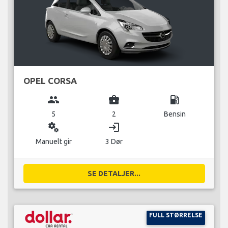
OPEL CORSA
group
business_center
local_gas_station
5
2
Bensin
miscellaneous_services
login
Manuelt gir
3 Dør
SE DETALJER...
FULL STØRRELSE