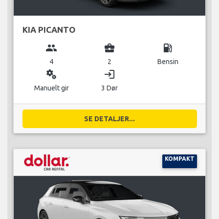
KIA PICANTO
group
business_center
local_gas_station
4
2
Bensin
miscellaneous_services
login
Manuelt gir
3 Dør
SE DETALJER...
KOMPAKT