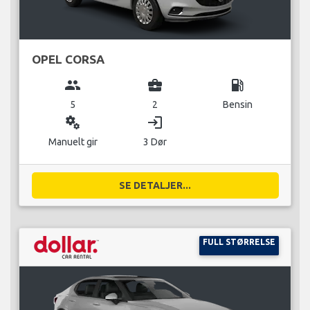
OPEL CORSA
group
business_center
local_gas_station
5
2
Bensin
miscellaneous_services
login
Manuelt gir
3 Dør
SE DETALJER...
FULL STØRRELSE