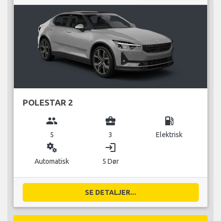
POLESTAR 2
group
business_center
local_gas_station
5
3
Elektrisk
miscellaneous_services
login
Automatisk
5 Dør
SE DETALJER...