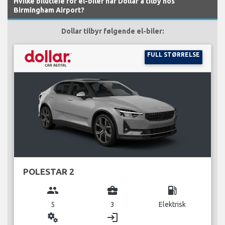
Hvilke bilutleie for el-biler har Dollar å tilby hos
Birmingham Airport?
Dollar tilbyr følgende el-biler:
FULL STØRRELSE
POLESTAR 2
group
business_center
local_gas_station
5
3
Elektrisk
miscellaneous_services
login