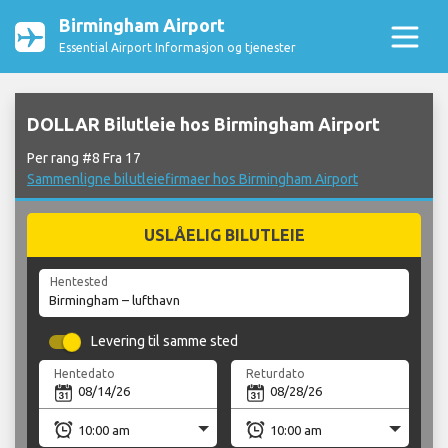
Birmingham Airport
Essential Airport Informasjon og tjenester
DOLLAR Bilutleie hos Birmingham Airport
Per rang #8 Fra 17
Sammenligne bilutleiefirmaer hos Birmingham Airport
USLÅELIG BILUTLEIE
Hentested
Levering til samme sted
Hentedato
Returdato