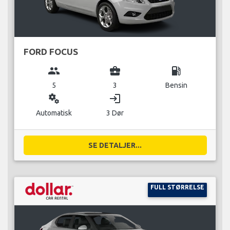
FORD FOCUS
group
business_center
local_gas_station
5
3
Bensin
miscellaneous_services
login
Automatisk
3 Dør
SE DETALJER...
FULL STØRRELSE