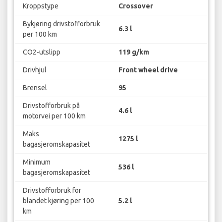
Kroppstype
Crossover
Bykjøring drivstofforbruk
6.3 l
per 100 km
CO2-utslipp
119 g/km
Drivhjul
Front wheel drive
Brensel
95
Drivstofforbruk på
4.6 l
motorvei per 100 km
Maks
1275 l
bagasjeromskapasitet
Minimum
536 l
bagasjeromskapasitet
Drivstofforbruk for
blandet kjøring per 100
5.2 l
km