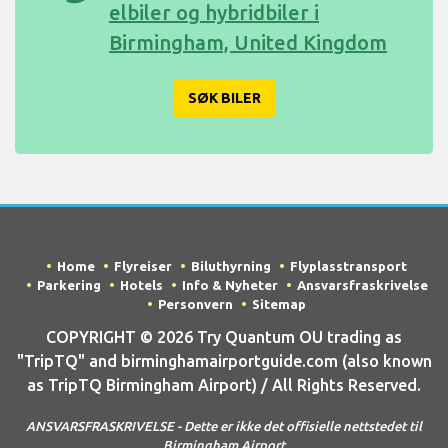
elbiler og hybridbiler i
Birmingham, United Kingdom
SØK BILER
Home
Flyreiser
Biluthyrning
Flyplasstransport
Parkering
Hotels
Info & Nyheter
Ansvarsfraskrivelse
Personvern
Sitemap
COPYRIGHT © 2026 Try Quantum OU trading as
"TripTQ" and birminghamairportguide.com (also known
as TripTQ Birmingham Airport) / All Rights Reserved.
ANSVARSFRASKRIVELSE - Dette er ikke det offisielle nettstedet til
Birmingham Airport