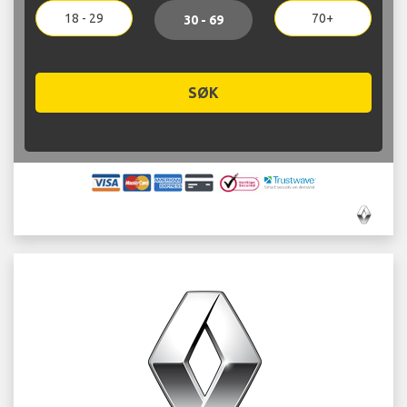
18 - 29
70+
30 - 69
SØK