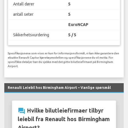
Antall dører
5
antall seter
5
EuroNCAP
Sikkerhetsvurdering
5 / 5
Spesifikasjonene som vises er kun for informasjonsformål, vi kan ikke garantere den
eksakte Renault Captur kjøretøymodellen og spesifikasjonene du vil motta. For
spesifikke detaljer bør du sjekke med det gitte bilutleiefirmaet på Birmingham
Airport.
Renault Leiebil hos Birmingham Airport – Vanlige spørsmål
question_answer
Hvilke bilutleiefirmaer tilbyr
leiebil fra Renault hos Birmingham
Airport?