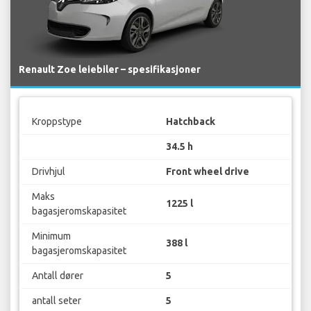
Renault Zoe leiebiler – spesifikasjoner
Kroppstype
Hatchback
34.5 h
Drivhjul
Front wheel drive
Maks
1225 l
bagasjeromskapasitet
Minimum
388 l
bagasjeromskapasitet
Antall dører
5
antall seter
5