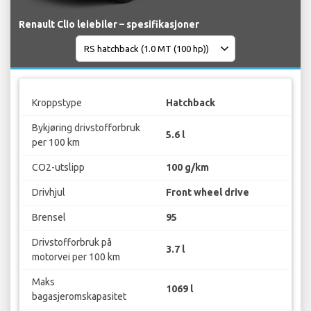
Renault Clio leiebiler – spesifikasjoner
Kroppstype
Hatchback
Bykjøring drivstofforbruk
5.6 l
per 100 km
CO2-utslipp
100 g/km
Drivhjul
Front wheel drive
Brensel
95
Drivstofforbruk på
3.7 l
motorvei per 100 km
Maks
1069 l
bagasjeromskapasitet