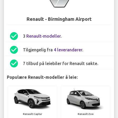
Renault - Birmingham Airport
check_circle
3
Renault-modeller
.
check_circle
Tilgjengelig fra
4 leverandører
.
check_circle
7 tilbud på leiebiler for Renault søkte.
Populære Renault-modeller å leie:
Renault Captur
Renault Zoe