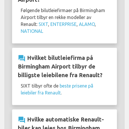
Følgende bilutleiefirmaer på Birmingham
Airport tilbyr en rekke modeller av
Renault:
SIXT
,
ENTERPRISE
,
ALAMO
,
NATIONAL
question_answer
Hvilket bilutleiefirma på
Birmingham Airport tilbyr de
billigste leiebilene fra Renault?
SIXT tilbyr ofte de
beste prisene på
leiebiler fra Renault
.
question_answer
Hvilke automatiske Renault-
biler kan leies hos Birmingham