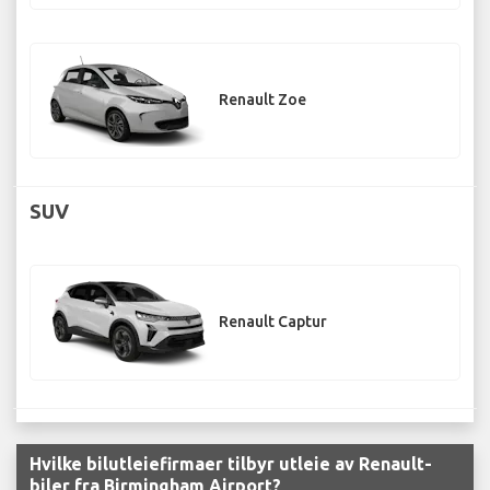
Renault Zoe
SUV
Renault Captur
Hvilke bilutleiefirmaer tilbyr utleie av Renault-
biler fra Birmingham Airport?