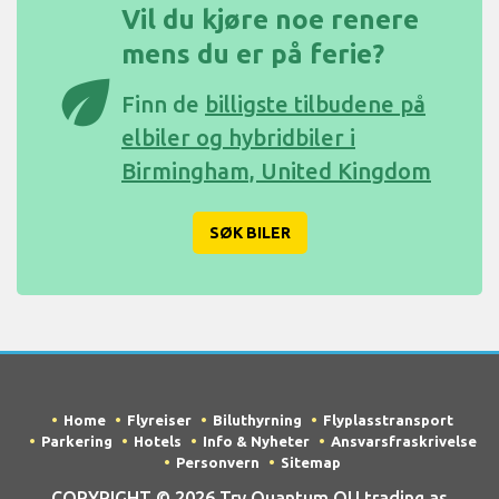
Vil du kjøre noe renere
mens du er på ferie?
eco
Finn de
billigste tilbudene på
elbiler og hybridbiler i
Birmingham, United Kingdom
SØK BILER
Home
Flyreiser
Biluthyrning
Flyplasstransport
Parkering
Hotels
Info & Nyheter
Ansvarsfraskrivelse
Personvern
Sitemap
COPYRIGHT © 2026 Try Quantum OU trading as