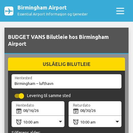
Birmingham Airport
Essential Airport Informasjon og tjenester
BUDGET VANS Bilutleie hos Birmingham
Airport
USLÅELIG BILUTLEIE
Hentested
Levering til samme sted
Hentedato
Returdato
Sjåførens alder: