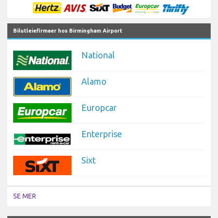
Bilutleiefirmaer hos Birmingham Airport
National
Alamo
Europcar
Enterprise
Sixt
SE MER