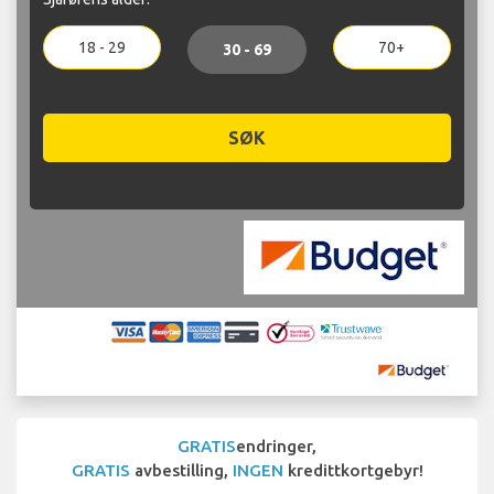
18 - 29
70+
30 - 69
SØK
GRATIS
endringer,
GRATIS
avbestilling,
INGEN
kredittkortgebyr!