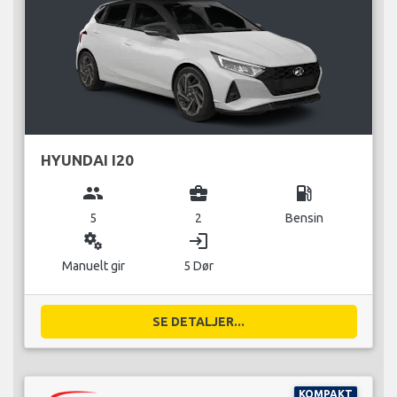
HYUNDAI I20
group
business_center
local_gas_station
5
2
Bensin
miscellaneous_services
login
Manuelt gir
5 Dør
SE DETALJER...
KOMPAKT