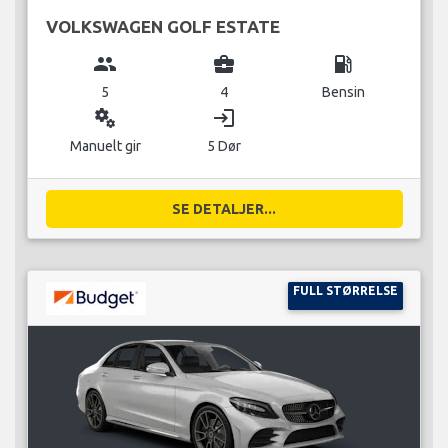
VOLKSWAGEN GOLF ESTATE
group
business_center
local_gas_station
5
4
Bensin
miscellaneous_services
login
Manuelt gir
5 Dør
SE DETALJER...
FULL STØRRELSE