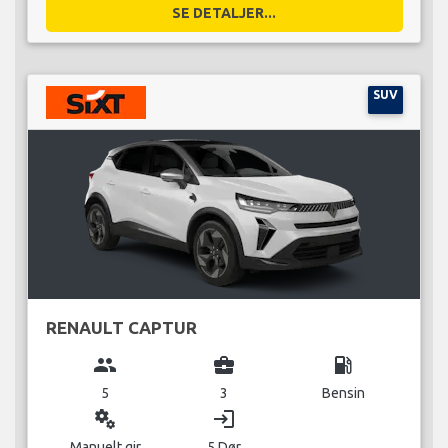
SE DETALJER...
SUV
RENAULT CAPTUR
group
business_center
local_gas_station
5
3
Bensin
miscellaneous_services
login
Manuelt gir
5 Dør