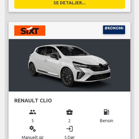
SE DETALJER...
ØKONOMI
RENAULT CLIO
group
business_center
local_gas_station
5
2
Bensin
miscellaneous_services
login
Manuelt gir
5 Dør