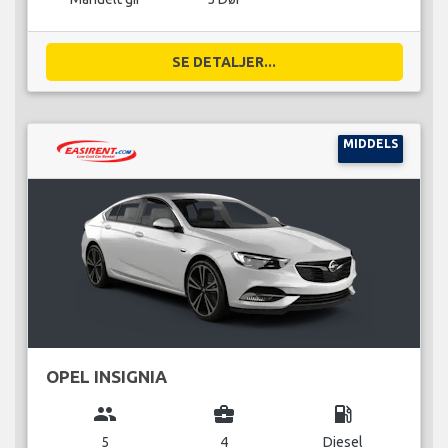
SE DETALJER...
MIDDELS
OPEL INSIGNIA
group
business_center
local_gas_station
5
4
Diesel