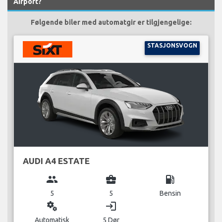
Airport?
Følgende biler med automatgir er tilgjengelige:
STASJONSVOGN
AUDI A4 ESTATE
group
business_center
local_gas_station
5
5
Bensin
miscellaneous_services
login
Automatisk
5 Dør