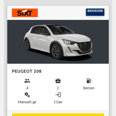
ØKONOMI
PEUGEOT 208
group
business_center
local_gas_station
4
2
Bensin
miscellaneous_services
login
Manuelt gir
5 Dør