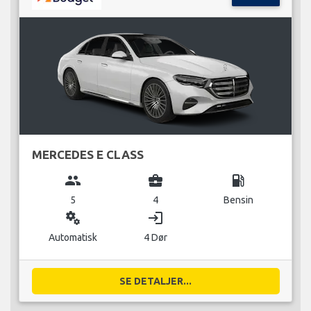
MERCEDES E CLASS
group
business_center
local_gas_station
5
4
Bensin
miscellaneous_services
login
Automatisk
4 Dør
SE DETALJER...