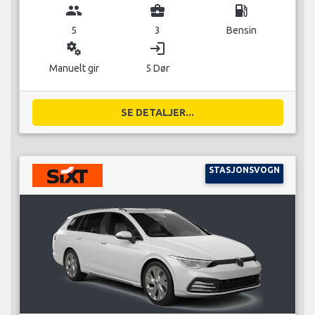
group
business_center
local_gas_station
5
3
Bensin
miscellaneous_services
login
Manuelt gir
5 Dør
SE DETALJER...
STASJONSVOGN