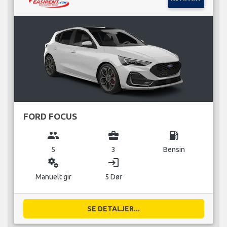
FORD FOCUS
group
business_center
local_gas_station
5
3
Bensin
miscellaneous_services
login
Manuelt gir
5 Dør
SE DETALJER...