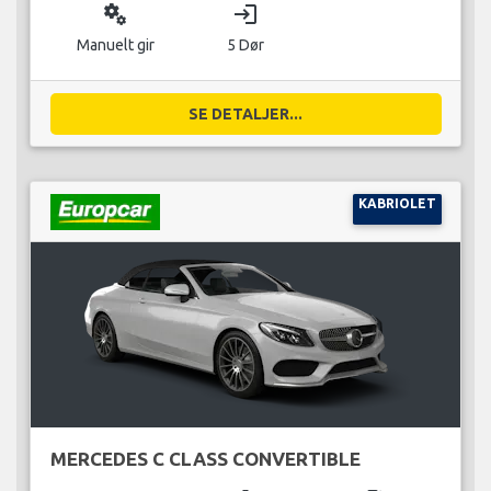
miscellaneous_services
login
Manuelt gir
5 Dør
SE DETALJER...
KABRIOLET
MERCEDES C CLASS CONVERTIBLE