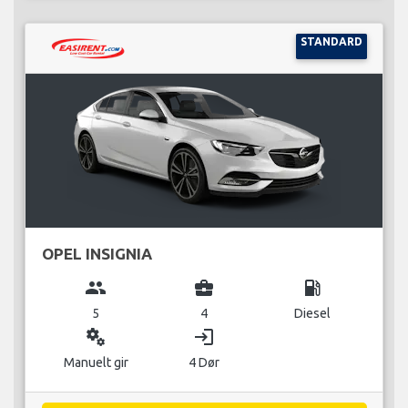
STANDARD
OPEL INSIGNIA
group
business_center
local_gas_station
5
4
Diesel
miscellaneous_services
login
Manuelt gir
4 Dør