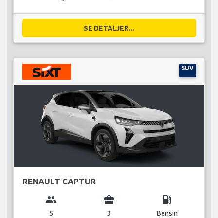
SE DETALJER...
SUV
RENAULT CAPTUR
group
business_center
local_gas_station
5
3
Bensin