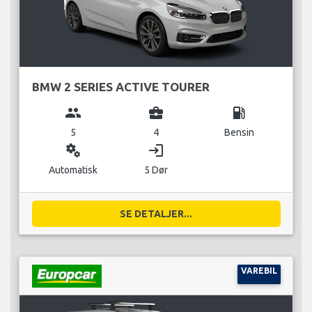
BMW 2 SERIES ACTIVE TOURER
group
business_center
local_gas_station
5
4
Bensin
miscellaneous_services
login
Automatisk
5 Dør
SE DETALJER...
VAREBIL