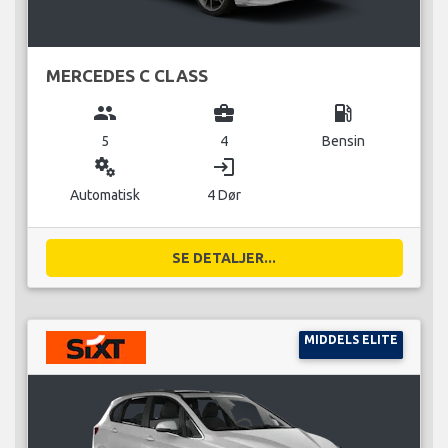
MERCEDES C CLASS
group
business_center
local_gas_station
5
4
Bensin
miscellaneous_services
login
Automatisk
4 Dør
SE DETALJER...
MIDDELS ELITE