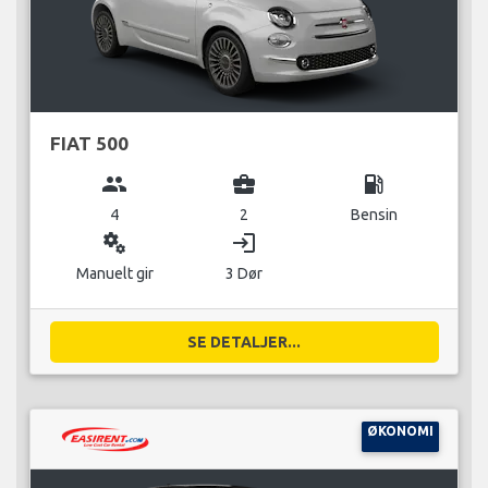
FIAT 500
group
business_center
local_gas_station
4
2
Bensin
miscellaneous_services
login
Manuelt gir
3 Dør
SE DETALJER...
ØKONOMI