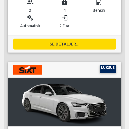
group
business_center
local_gas_station
2
4
Bensin
miscellaneous_services
login
Automatisk
2 Dør
SE DETALJER...
LUKSUS