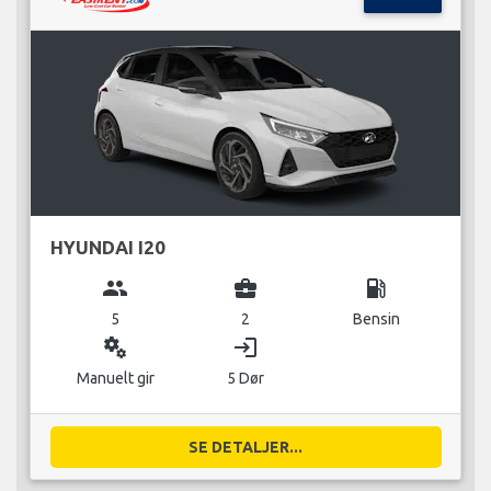
HYUNDAI I20
group
business_center
local_gas_station
5
2
Bensin
miscellaneous_services
login
Manuelt gir
5 Dør
SE DETALJER...