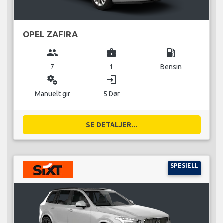
OPEL ZAFIRA
group
business_center
local_gas_station
7
1
Bensin
miscellaneous_services
login
Manuelt gir
5 Dør
SE DETALJER...
SPESIELL