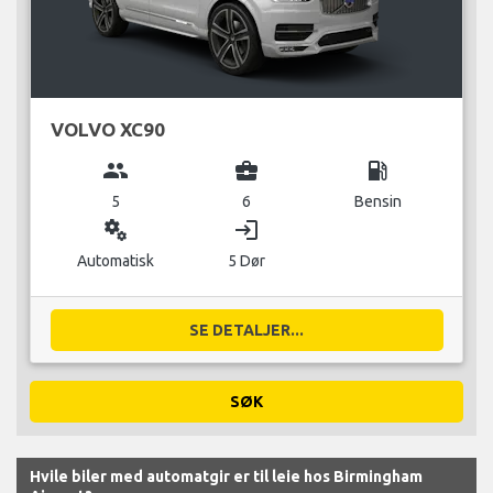
VOLVO XC90
group
business_center
local_gas_station
5
6
Bensin
miscellaneous_services
login
Automatisk
5 Dør
SE DETALJER...
SØK
Hvile biler med automatgir er til leie hos Birmingham