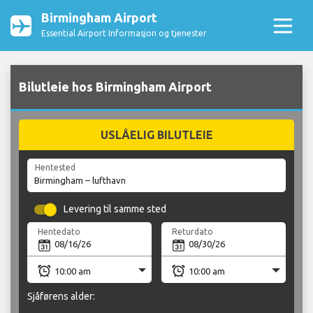
Birmingham Airport
Essential Airport Informasjon og tjenester
Bilutleie hos Birmingham Airport
USLÅELIG BILUTLEIE
Hentested
Levering til samme sted
Hentedato
Returdato
Sjåførens alder: