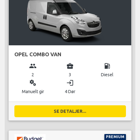
OPEL COMBO VAN
group
business_center
local_gas_station
2
3
Diesel
miscellaneous_services
login
Manuelt gir
4 Dør
SE DETALJER...
PREMIUM