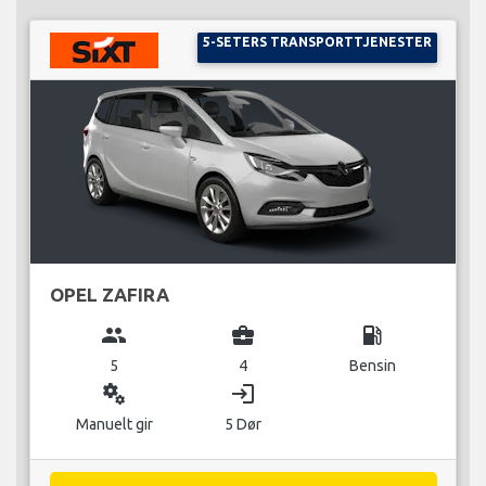
5-SETERS TRANSPORTTJENESTER
OPEL ZAFIRA
group
business_center
local_gas_station
5
4
Bensin
miscellaneous_services
login
Manuelt gir
5 Dør