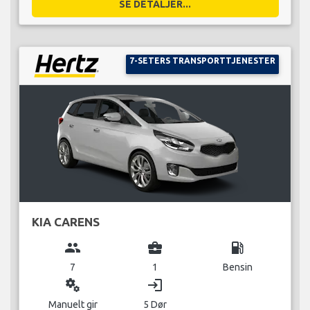
SE DETALJER...
7-SETERS TRANSPORTTJENESTER
KIA CARENS
group
business_center
local_gas_station
7
1
Bensin
miscellaneous_services
login
Manuelt gir
5 Dør