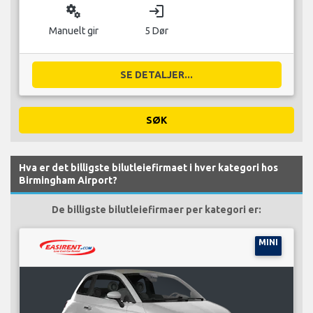
miscellaneous_services
login
Manuelt gir
5 Dør
SE DETALJER...
SØK
Hva er det billigste bilutleiefirmaet i hver kategori hos
Birmingham Airport?
De billigste bilutleiefirmaer per kategori er:
MINI