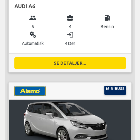
AUDI A6
group
business_center
local_gas_station
5
4
Bensin
miscellaneous_services
login
Automatisk
4 Dør
SE DETALJER...
MINIBUSS