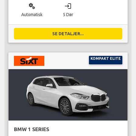
miscellaneous_services
login
Automatisk
5 Dør
SE DETALJER...
KOMPAKT ELITE
BMW 1 SERIES