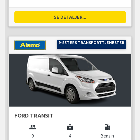
SE DETALJER...
9-SETERS TRANSPORTTJENESTER
FORD TRANSIT
group
business_center
local_gas_station
9
4
Bensin