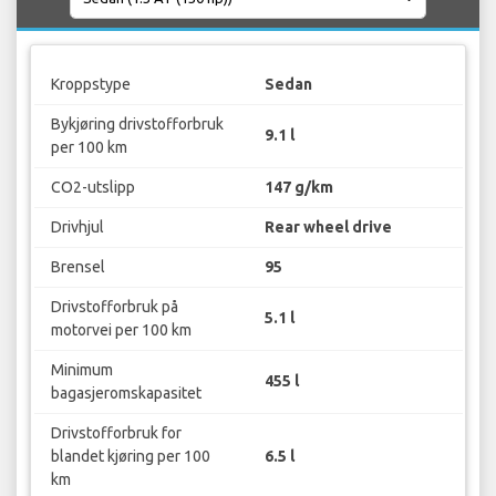
Kroppstype
Sedan
Bykjøring drivstofforbruk
9.1 l
per 100 km
CO2-utslipp
147 g/km
Drivhjul
Rear wheel drive
Brensel
95
Drivstofforbruk på
5.1 l
motorvei per 100 km
Minimum
455 l
bagasjeromskapasitet
Drivstofforbruk for
blandet kjøring per 100
6.5 l
km