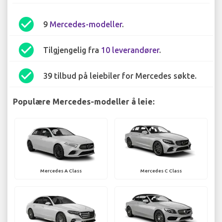
check_circle
9
Mercedes-modeller
.
check_circle
Tilgjengelig fra
10 leverandører
.
check_circle
39 tilbud på leiebiler for Mercedes søkte.
Populære Mercedes-modeller å leie:
Mercedes A Class
Mercedes C Class