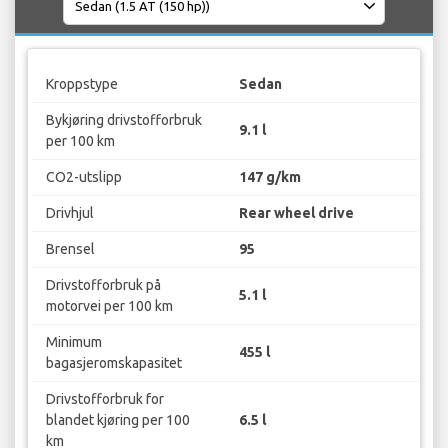
Kroppstype
Sedan
Bykjøring drivstofforbruk
9.1 l
per 100 km
CO2-utslipp
147 g/km
Drivhjul
Rear wheel drive
Brensel
95
Drivstofforbruk på
5.1 l
motorvei per 100 km
Minimum
455 l
bagasjeromskapasitet
Drivstofforbruk for
blandet kjøring per 100
6.5 l
km