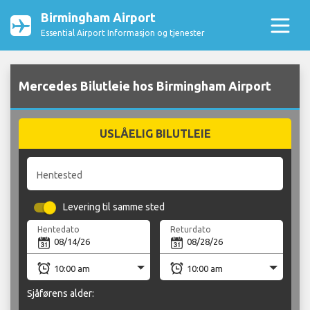
Birmingham Airport
Essential Airport Informasjon og tjenester
Mercedes Bilutleie hos Birmingham Airport
USLÅELIG BILUTLEIE
Hentested
Levering til samme sted
Hentedato
Returdato
Sjåførens alder: