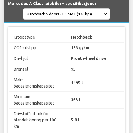
Mercedes A Class leiebiler – spesifikasjoner
Kroppstype
Hatchback
CO2-utslipp
133 g/km
Drivhjul
Front wheel drive
Brensel
95
Maks
1195 l
bagasjeromskapasitet
Minimum
355 l
bagasjeromskapasitet
Drivstofforbruk for
blandet kjøring per 100
5.8 l
km