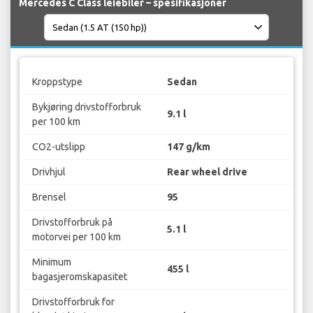
Mercedes C Class leiebiler – spesifikasjoner
Kroppstype
Sedan
Bykjøring drivstofforbruk
9.1 l
per 100 km
CO2-utslipp
147 g/km
Drivhjul
Rear wheel drive
Brensel
95
Drivstofforbruk på
5.1 l
motorvei per 100 km
Minimum
455 l
bagasjeromskapasitet
Drivstofforbruk for