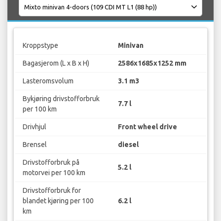
Kroppstype
Minivan
Bagasjerom (L x B x H)
2586x1685x1252 mm
Lasteromsvolum
3.1 m3
Bykjøring drivstofforbruk
7.7 l
per 100 km
Drivhjul
Front wheel drive
Brensel
diesel
Drivstofforbruk på
5.2 l
motorvei per 100 km
Drivstofforbruk for
blandet kjøring per 100
6.2 l
km