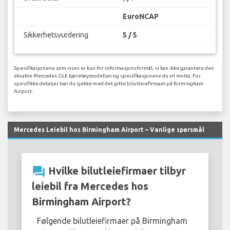
EuroNCAP
Sikkerhetsvurdering
5 / 5
Spesifikasjonene som vises er kun for informasjonsformål, vi kan ikke garantere den
eksakte Mercedes GLE kjøretøymodellen og spesifikasjonene du vil motta. For
spesifikke detaljer bør du sjekke med det gitte bilutleiefirmaet på Birmingham
Airport.
Mercedes Leiebil hos Birmingham Airport – Vanlige spørsmål
question_answer
Hvilke bilutleiefirmaer tilbyr
leiebil fra Mercedes hos
Birmingham Airport?
Følgende bilutleiefirmaer på Birmingham