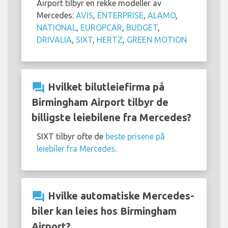
Airport tilbyr en rekke modeller av
Mercedes:
AVIS
,
ENTERPRISE
,
ALAMO
,
NATIONAL
,
EUROPCAR
,
BUDGET
,
DRIVALIA
,
SIXT
,
HERTZ
,
GREEN MOTION
question_answer
Hvilket bilutleiefirma på
Birmingham Airport tilbyr de
billigste leiebilene fra Mercedes?
SIXT tilbyr ofte de
beste prisene på
leiebiler fra Mercedes
.
question_answer
Hvilke automatiske Mercedes-
biler kan leies hos Birmingham
Airport?