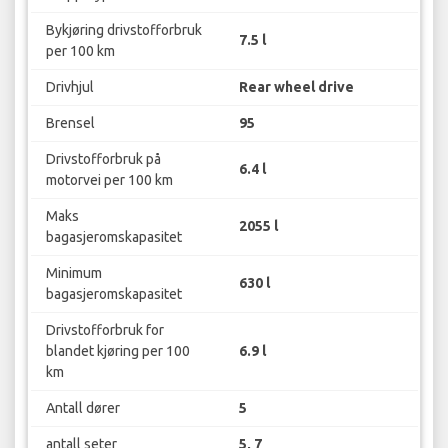
Bykjøring drivstofforbruk
7.5 l
per 100 km
Drivhjul
Rear wheel drive
Brensel
95
Drivstofforbruk på
6.4 l
motorvei per 100 km
Maks
2055 l
bagasjeromskapasitet
Minimum
630 l
bagasjeromskapasitet
Drivstofforbruk for
blandet kjøring per 100
6.9 l
km
Antall dører
5
antall seter
5, 7