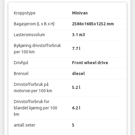
Kroppstype
Minivan
Bagasjerom (L x B x H)
2586x1685x1252 mm
Lasteromsvolum
3.1 m3
Bykjøring drivstofforbruk
7.7 l
per 100 km
Drivhjul
Front wheel drive
Brensel
diesel
Drivstofforbruk på
5.2 l
motorvei per 100 km
Drivstofforbruk for
blandet kjøring per 100
6.2 l
km
antall seter
5