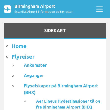
Birmingham Airport
Essential Airport Informasjon og tjenester
SIDEKART
Home
Flyreiser
Ankomster
Avganger
Flyselskaper på Birmingham Airport
(BHX)
Aer Lingus flydestinasjoner til og
fra Birmingham Airport (BHX)