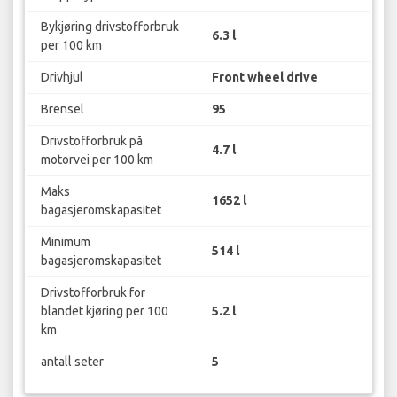
Bykjøring drivstofforbruk
6.3 l
per 100 km
Drivhjul
Front wheel drive
Brensel
95
Drivstofforbruk på
4.7 l
motorvei per 100 km
Maks
1652 l
bagasjeromskapasitet
Minimum
514 l
bagasjeromskapasitet
Drivstofforbruk for
blandet kjøring per 100
5.2 l
km
antall seter
5