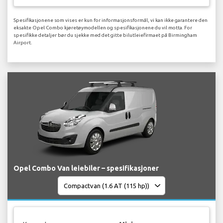
Spesifikasjonene som vises er kun for informasjonsformål, vi kan ikke garantere den
eksakte Opel Combo kjøretøymodellen og spesifikasjonene du vil motta. For
spesifikke detaljer bør du sjekke med det gitte bilutleiefirmaet på Birmingham
Airport.
Opel Combo Van leiebiler – spesifikasjoner