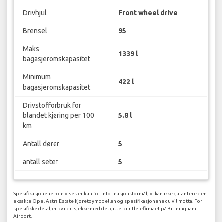
Drivhjul
Front wheel drive
Brensel
95
Maks
1339 l
bagasjeromskapasitet
Minimum
422 l
bagasjeromskapasitet
Drivstofforbruk for
blandet kjøring per 100
5.8 l
km
Antall dører
5
antall seter
5
Spesifikasjonene som vises er kun for informasjonsformål, vi kan ikke garantere den
eksakte Opel Astra Estate kjøretøymodellen og spesifikasjonene du vil motta. For
spesifikke detaljer bør du sjekke med det gitte bilutleiefirmaet på Birmingham
Airport.