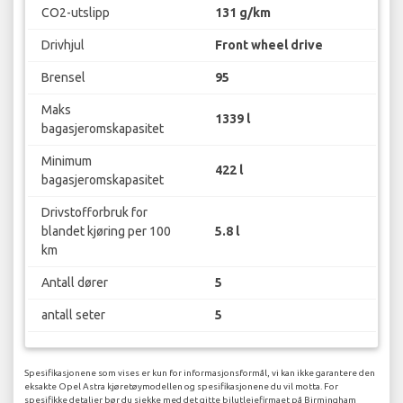
CO2-utslipp
131 g/km
Drivhjul
Front wheel drive
Brensel
95
Maks
1339 l
bagasjeromskapasitet
Minimum
422 l
bagasjeromskapasitet
Drivstofforbruk for
blandet kjøring per 100
5.8 l
km
Antall dører
5
antall seter
5
Spesifikasjonene som vises er kun for informasjonsformål, vi kan ikke garantere den
eksakte Opel Astra kjøretøymodellen og spesifikasjonene du vil motta. For
spesifikke detaljer bør du sjekke med det gitte bilutleiefirmaet på Birmingham