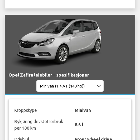
Opel Zafira leiebiler – spesifikasjoner
Kroppstype
Minivan
Bykjøring drivstofforbruk
8.5 l
per 100 km
Drivhjul
Front wheel drive