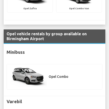
Opel Zafira
Opel Combo Van
Opel vehicle rentals by group available on
Birmingham Airport
Minibuss
Opel Combo
Varebil