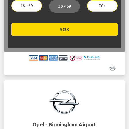
18 - 29
70+
30 - 69
SØK
Opel - Birmingham Airport