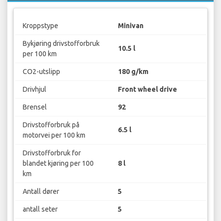
Kroppstype
Minivan
Bykjøring drivstofforbruk
10.5 l
per 100 km
CO2-utslipp
180 g/km
Drivhjul
Front wheel drive
Brensel
92
Drivstofforbruk på
6.5 l
motorvei per 100 km
Drivstofforbruk for
blandet kjøring per 100
8 l
km
Antall dører
5
antall seter
5