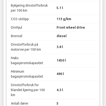
Bykjøring drivstofforbruk
5.1 l
per 100 km
CO2-utslipp
113 g/km
Drivhjul
Front wheel drive
Brensel
diesel
Drivstofforbruk på
3.8 l
motorvei per 100 km
Maks
1450 l
bagasjeromskapasitet
Minimum
490 l
bagasjeromskapasitet
Drivstofforbruk for
blandet kjøring per 100
4.3 l
km
Antall dører
5