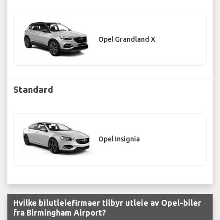
Opel Grandland X
Standard
Opel Insignia
Hvilke bilutleiefirmaer tilbyr utleie av Opel-biler
fra Birmingham Airport?