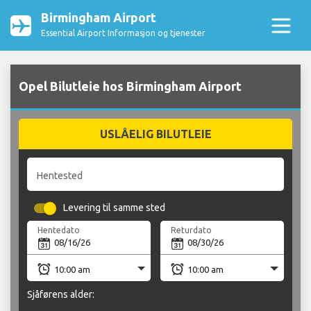
Birmingham Airport
Essential Airport Informasjon og tjenester
Opel Bilutleie hos Birmingham Airport
USLÅELIG BILUTLEIE
Hentested
Levering til samme sted
Hentedato
Returdato
Sjåførens alder: