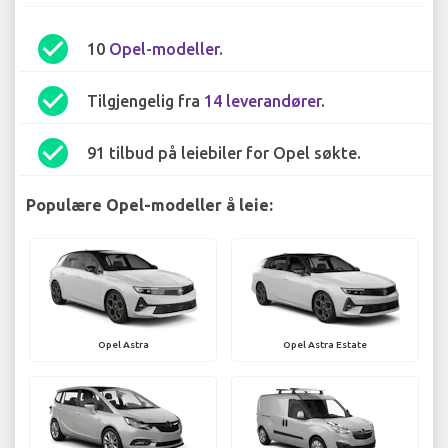
check_circle
10
Opel-modeller
.
check_circle
Tilgjengelig fra
14 leverandører
.
check_circle
91 tilbud på leiebiler for Opel søkte.
Populære Opel-modeller å leie:
Opel Astra
Opel Astra Estate