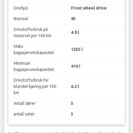
Drivhjul
Front wheel drive
Brensel
95
Drivstofforbruk på
4.9 l
motorvei per 100 km
Maks
1255 l
bagasjeromskapasitet
Minimum
410 l
bagasjeromskapasitet
Drivstofforbruk for
blandet kjøring per 100
6.2 l
km
Antall dører
5
antall seter
5