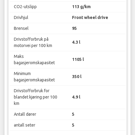
CO2-utslipp
113 g/km
Drivhjul
Front wheel drive
Brensel
95
Drivstofforbruk på
4.3 l
motorvei per 100 km
Maks
1105 l
bagasjeromskapasitet
Minimum
350 l
bagasjeromskapasitet
Drivstofforbruk for
blandet kjøring per 100
4.9 l
km
Antall dører
5
antall seter
5