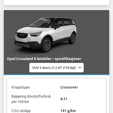
Opel Crossland X leiebiler – spesifikasjoner
Kroppstype
Crossover
Bykjøring drivstofforbruk
8.3 l
per 100 km
CO2-utslipp
141 g/km