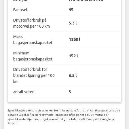
Brensel
95
Drivstofforbruk på
5.3 l
motorvei per 100 km
Maks
1860 l
bagasjeromskapasitet
Minimum
152 l
bagasjeromskapasitet
Drivstofforbruk for
blandet kjøring per 100
6.5 l
km
antall seter
5
Spesifikasjonene som vises er kun for informasjonsformål, vi kan ikke garantere den
eksakte Opel Zafira kjøretøymodellen og spesifikasjonene du vil motta. For
spesifikke detaljer bør du sjekke med det gitte bilutleiefirmaet på Birmingham
Airport.