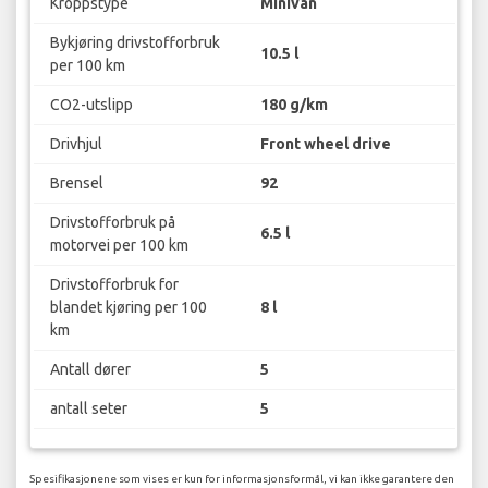
Kroppstype
Minivan
Bykjøring drivstofforbruk
10.5 l
per 100 km
CO2-utslipp
180 g/km
Drivhjul
Front wheel drive
Brensel
92
Drivstofforbruk på
6.5 l
motorvei per 100 km
Drivstofforbruk for
blandet kjøring per 100
8 l
km
Antall dører
5
antall seter
5
Spesifikasjonene som vises er kun for informasjonsformål, vi kan ikke garantere den