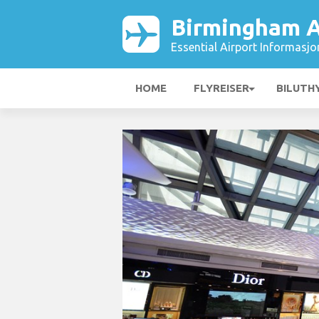
Birmingham A
Essential Airport Informasjo
HOME
FLYREISER
BILUTH