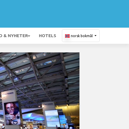
O & NYHETER
HOTELS
norsk bokmål