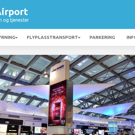
irport
n og tjenester
YRNING
FLYPLASSTRANSPORT
PARKERING
INF