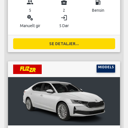
group
business_center
local_gas_station
5
2
Bensin
miscellaneous_services
login
Manuelt gir
5 Dør
SE DETALJER...
MIDDELS