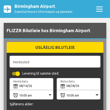
Birmingham Airport
Essential Airport Informasjon og tjenester
FLIZZR Bilutleie hos Birmingham Airport
USLÅELIG BILUTLEIE
Hentested
Levering til samme sted
Hentedato
Returdato
Sjåførens alder: