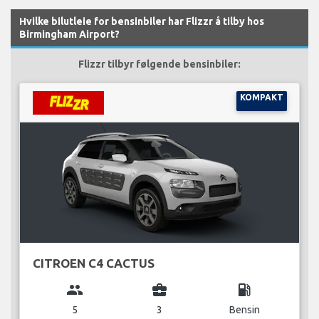
Hvilke bilutleie for bensinbiler har Flizzr å tilby hos
Birmingham Airport?
Flizzr tilbyr følgende bensinbiler:
KOMPAKT
CITROEN C4 CACTUS
group
business_center
local_gas_station
5
3
Bensin