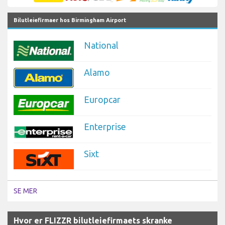
Bilutleiefirmaer hos Birmingham Airport
National
Alamo
Europcar
Enterprise
Sixt
SE MER
Hvor er FLIZZR bilutleiefirmaets skranke