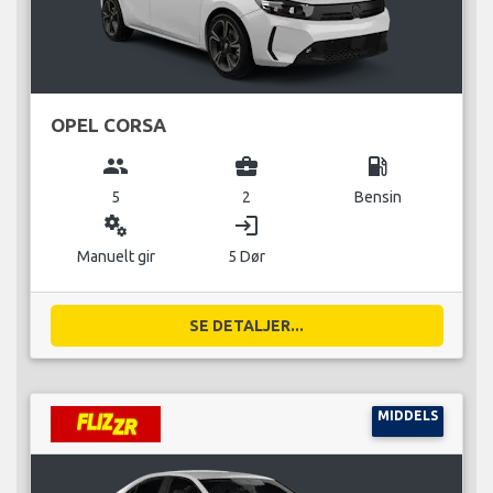
OPEL CORSA
group
business_center
local_gas_station
5
2
Bensin
miscellaneous_services
login
Manuelt gir
5 Dør
SE DETALJER...
MIDDELS