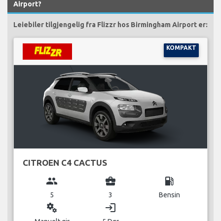
Airport?
Leiebiler tilgjengelig fra Flizzr hos Birmingham Airport er:
KOMPAKT
CITROEN C4 CACTUS
group
business_center
local_gas_station
5
3
Bensin
miscellaneous_services
login