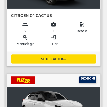
CITROEN C4 CACTUS
group
business_center
local_gas_station
5
3
Bensin
miscellaneous_services
login
Manuelt gir
5 Dør
SE DETALJER...
ØKONOMI