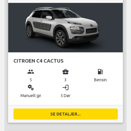
CITROEN C4 CACTUS
group
business_center
local_gas_station
5
3
Bensin
miscellaneous_services
login
Manuelt gir
5 Dør
SE DETALJER...