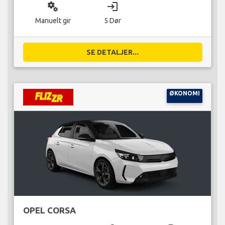
miscellaneous_services
login
Manuelt gir
5 Dør
SE DETALJER...
ØKONOMI
OPEL CORSA