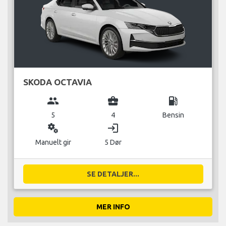
SKODA OCTAVIA
group
business_center
local_gas_station
5
4
Bensin
miscellaneous_services
login
Manuelt gir
5 Dør
SE DETALJER...
MER INFO