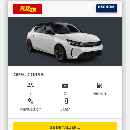
ØKONOMI
OPEL CORSA
group
business_center
local_gas_station
5
2
Bensin
miscellaneous_services
login
Manuelt gir
5 Dør
SE DETALJER...