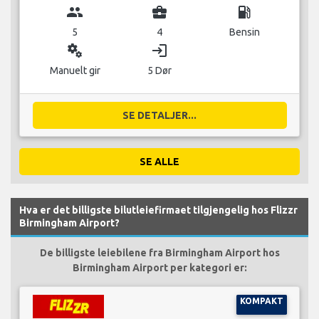
group
business_center
local_gas_station
5
4
Bensin
miscellaneous_services
login
Manuelt gir
5 Dør
SE DETALJER...
SE ALLE
Hva er det billigste bilutleiefirmaet tilgjengelig hos Flizzr
Birmingham Airport?
De billigste leiebilene fra Birmingham Airport hos
Birmingham Airport per kategori er:
KOMPAKT