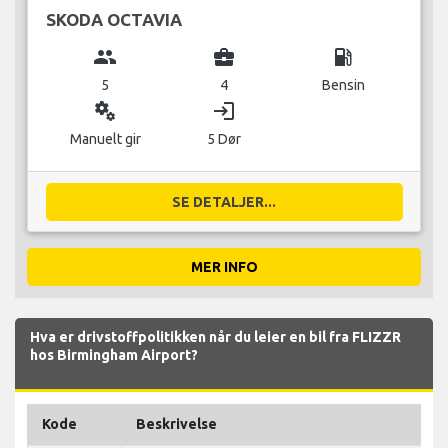
SKODA OCTAVIA
group
business_center
local_gas_station
5
4
Bensin
miscellaneous_services
login
Manuelt gir
5 Dør
SE DETALJER...
MER INFO
Hva er drivstoffpolitikken når du leier en bil fra FLIZZR
hos Birmingham Airport?
Kode
Beskrivelse