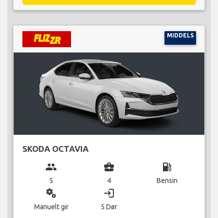
MIDDELS
SKODA OCTAVIA
group
business_center
local_gas_station
5
4
Bensin
miscellaneous_services
login
Manuelt gir
5 Dør