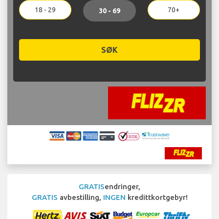
18 - 29
70+
30 - 69
SØK
GRATIS
endringer,
GRATIS
avbestilling,
INGEN
kredittkortgebyr!