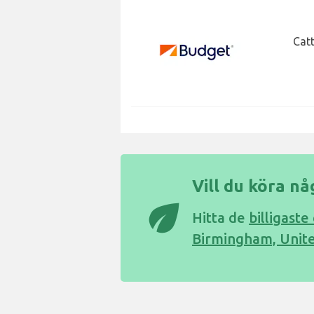
Catt
Vill du köra n
eco
Hitta de
billigaste
Birmingham, Unit