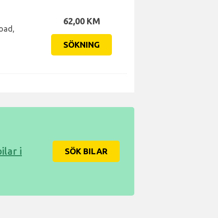
62,00 KM
Road,
SÖKNING
lar i
SÖK BILAR