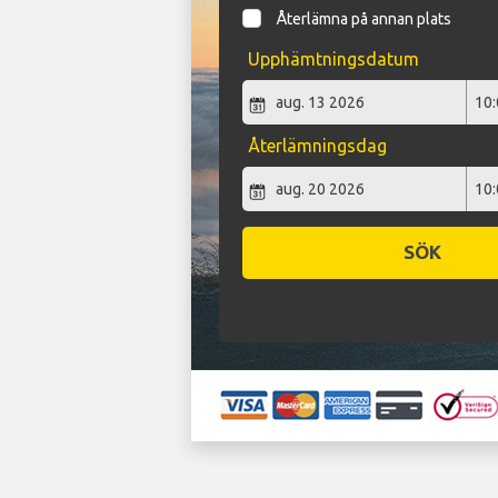
Återlämna på annan plats
Upphämtningsdatum
Återlämningsdag
SÖK