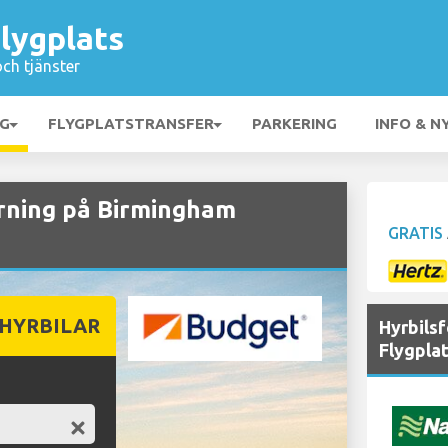
lygplats
och tjänster
NG
FLYGPLATSTRANSFER
PARKERING
INFO & N
ning på Birmingham
GRATIS
 HYRBILAR
Hyrbils
Flygpla