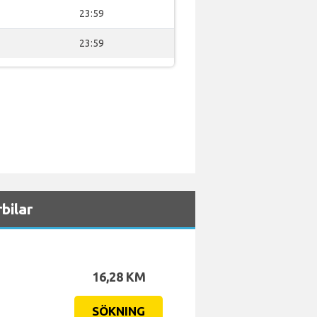
23:59
23:59
bilar
16,28 KM
SÖKNING