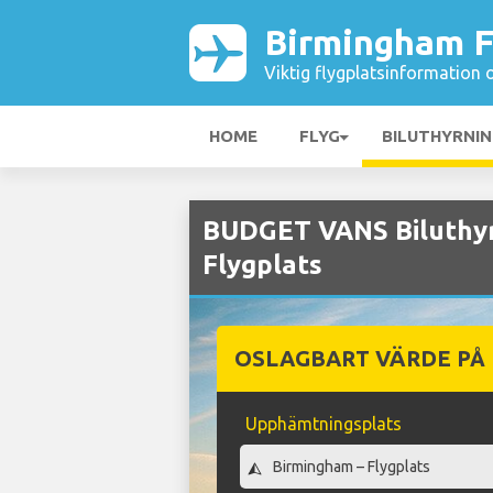
Birmingham F
Viktig flygplatsinformation 
HOME
FLYG
BILUTHYRNI
BUDGET VANS Biluthyr
Flygplats
OSLAGBART VÄRDE PÅ
Upphämtningsplats