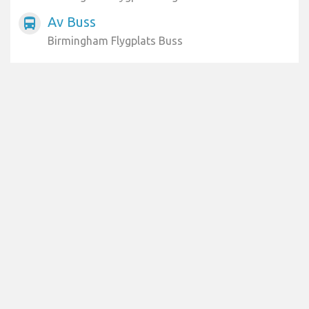
Av Buss
directions_bus
Birmingham Flygplats Buss