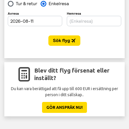
Blev ditt flyg försenat eller
inställt?
Du kan vara berättigad att få upp till 600 EUR i ersättning per
St
person i ditt sällskap..
GÖR ANSPRÅK NU!