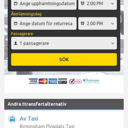
Återlämningsdag
Passagerare
SÖK
Andra ttransfertalternativ
Av Taxi
local_taxi
Birmingham Flygplats Taxi