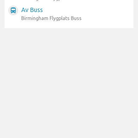
Av Buss
directions_bus
Birmingham Flygplats Buss