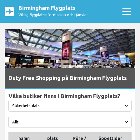
Birmingham Flygplats
Viktig flygplatsinformation och tjänster
Duty Free Shopping på Birmingham Flygplats
Vilka butiker finns i Birmingham Flygplats?
namn
plats
Före /
öppettider
tel