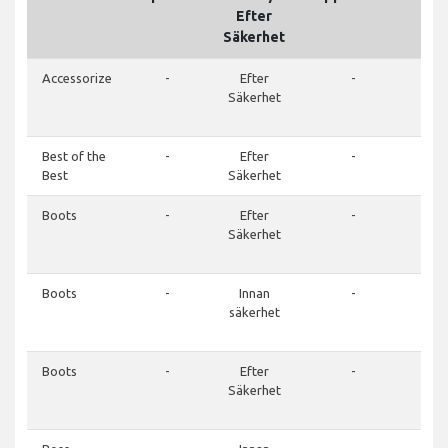
Efter
Säkerhet
Accessorize
-
Efter
-
01
Säkerhet
7
85
Best of the
-
Efter
-
Best
Säkerhet
Boots
-
Efter
-
01
Säkerhet
7
19
Boots
-
Innan
-
01
säkerhet
7
19
Boots
-
Efter
-
01
Säkerhet
7
19