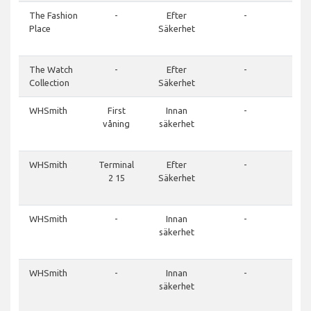
The Fashion
-
Efter
-
01
Place
Säkerhet
7
81
The Watch
-
Efter
-
Collection
Säkerhet
WHSmith
First
Innan
-
01
våning
säkerhet
7
81
WHSmith
Terminal
Efter
-
01
2 15
Säkerhet
7
81
WHSmith
-
Innan
-
01
säkerhet
7
81
WHSmith
-
Innan
-
01
säkerhet
7
81