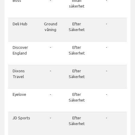
Boss
-
Innan
-
01
säkerhet
7
81
Deli Hub
Ground
Efter
-
01
våning
Säkerhet
7
81
Discover
-
Efter
-
01
England
Säkerhet
7
81
Dixons
-
Efter
-
01
Travel
Säkerhet
7
74
Eyelove
-
Efter
-
01
Säkerhet
7
81
JD Sports
-
Efter
-
01
Säkerhet
2
07