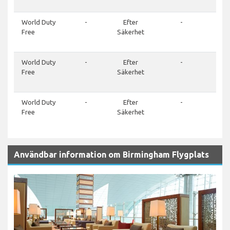
81
World Duty
-
Efter
-
01
Free
Säkerhet
7
81
World Duty
-
Efter
-
01
Free
Säkerhet
7
81
World Duty
-
Efter
-
01
Free
Säkerhet
7
81
Användbar information om Birmingham Flygplats