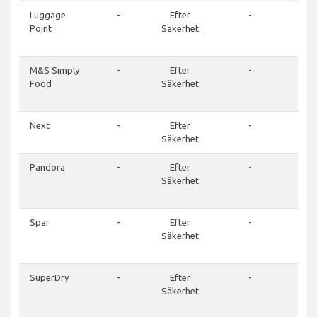
Luggage
-
Efter
-
01
Point
Säkerhet
7
78
M&S Simply
-
Efter
-
01
Food
Säkerhet
7
97
Next
-
Efter
-
Säkerhet
Pandora
-
Efter
-
01
Säkerhet
7
81
Spar
-
Efter
-
01
Säkerhet
7
44
SuperDry
-
Efter
-
01
Säkerhet
7
99