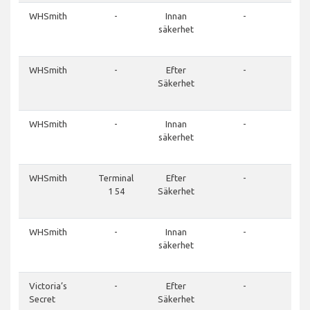
WHSmith
-
Innan
-
01
säkerhet
7
81
WHSmith
-
Efter
-
01
Säkerhet
7
81
WHSmith
-
Innan
-
01
säkerhet
7
81
WHSmith
Terminal
Efter
-
01
1 54
Säkerhet
7
81
WHSmith
-
Innan
-
01
säkerhet
7
81
Victoria’s
-
Efter
-
01
Secret
Säkerhet
7