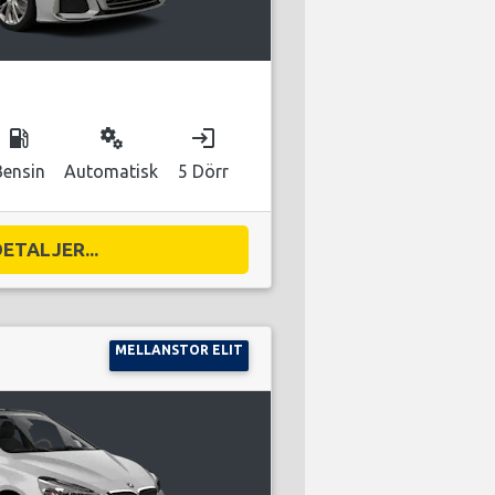
local_gas_station
miscellaneous_services
login
Bensin
Automatisk
5 Dörr
DETALJER...
MELLANSTOR ELIT