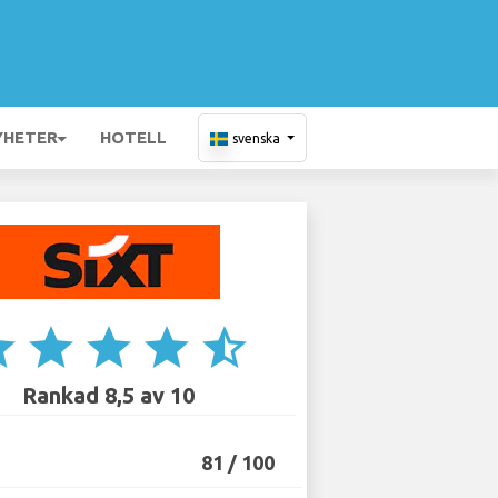
YHETER
HOTELL
svenska
ar
star
star
star
star_half
Rankad 8,5 av 10
81 / 100