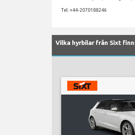
Tel: +44-2070188246
Vilka hyrbilar från Sixt fin