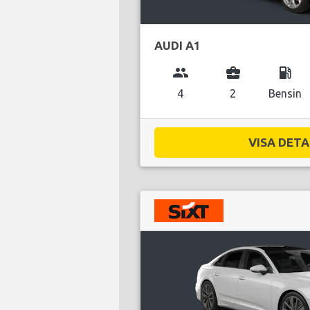
AUDI A1
group
business_center
local_gas_station
4
2
Bensin
VISA DETAL