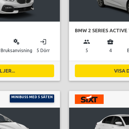
BMW 2 SERIES ACTIVE
miscellaneous_services
login
group
business_center
Bruksanvisning
5 Dörr
5
4
JER...
VISA 
MINIBUSS MED 5 SÄTEN