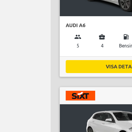
AUDI A6
group
business_center
local_gas_station
5
4
Bensi
VISA DETAL