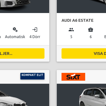
AUDI A6 ESTATE
miscellaneous_services
login
group
business_center
n
Automatisk
4 Dörr
5
6
JER...
VISA 
KOMPAKT ELIT