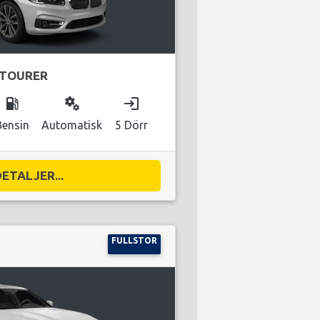
 TOURER
local_gas_station
miscellaneous_services
login
Bensin
Automatisk
5 Dörr
DETALJER...
FULLSTOR