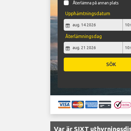
Återlämna på annan plats
Upphämtningsdatum
Återlämningsdag
SÖK
Var är SIXT uthyrningsdi