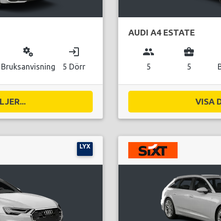
AUDI A4 ESTATE
miscellaneous_services
login
group
business_center
Bruksanvisning
5 Dörr
5
5
JER...
VISA 
LYX