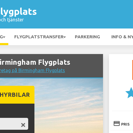
lygplats
och tjänster
NG
FLYGPLATSTRANSFER
PARKERING
INFO & N
Birmingham Flygplats
retag på Birmingham Flygplats
st
 HYRBILAR
credit_card
PRIS