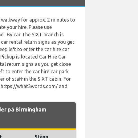
he walkway for approx. 2 minutes to
ate your hire. Please use
e'. By car The SIXT branch is
car rental return signs as you get
p left to enter the car hire car
Pickup is located Car Hire Car
tal return signs as you get close
t to enter the car hire car park
er of staff in the SIXT cabin. For
se https://what3words.com/ and
ider på Birmingham
t
Stäng