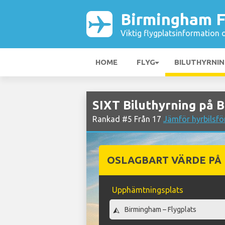
Birmingham F
Viktig flygplatsinformation 
HOME
FLYG
BILUTHYRNI
SIXT Biluthyrning på 
Rankad #5 Från 17
Jämför hyrbilsfö
OSLAGBART VÄRDE PÅ
Upphämtningsplats