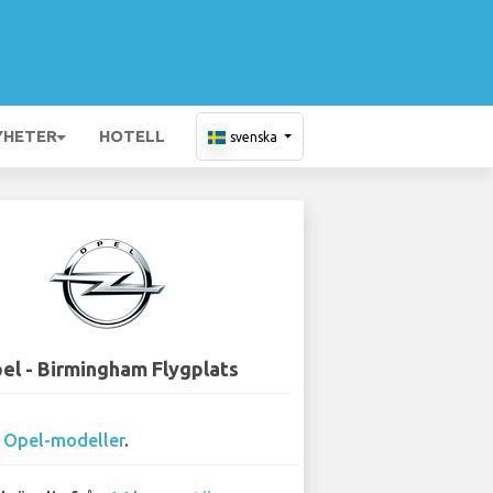
YHETER
HOTELL
svenska
el - Birmingham Flygplats
0
Opel-modeller
.