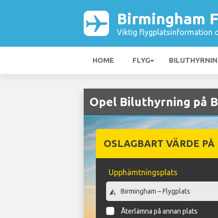
Birmingham F
Viktig flygplatsinformation 
HOME
FLYG
BILUTHYRNI
Opel Biluthyrning på 
OSLAGBART VÄRDE PÅ
Upphämtningsplats
Återlämna på annan plats