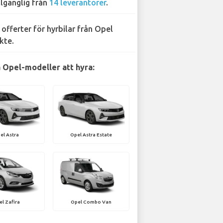
llgänglig från
14 leverantörer
.
 offerter för hyrbilar från Opel
kte.
 Opel-modeller att hyra:
el Astra
Opel Astra Estate
l Zafira
Opel Combo Van