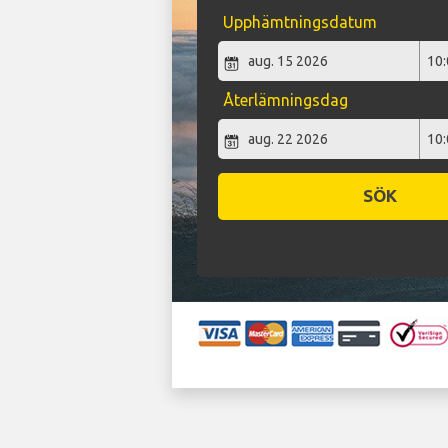
Upphämtningsdatum
Återlämningsdag
SÖK