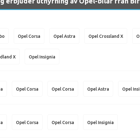
ag erbjuder uthyrning av Opel-bilar från B
bo
Opel Corsa
Opel Astra
Opel Crossland X
O
dland X
Opel Insignia
ra
Opel Corsa
Opel Corsa
Opel Astra
Opel Ins
ra
Opel Corsa
Opel Corsa
Opel Insignia