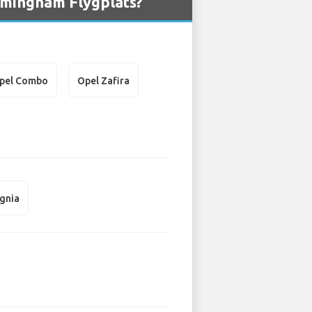
irmingham Flygplats?
pel Combo
Opel Zafira
ignia