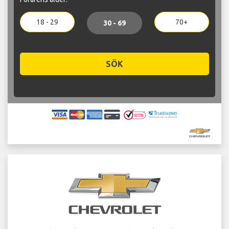
18 - 29
70+
30 - 69
SÖK