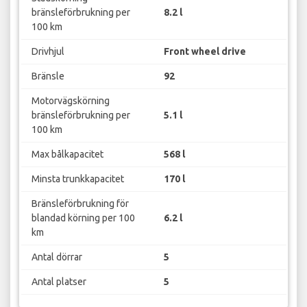
bränsleförbrukning per
8.2 l
100 km
Drivhjul
Front wheel drive
Bränsle
92
Motorvägskörning
bränsleförbrukning per
5.1 l
100 km
Max bålkapacitet
568 l
Minsta trunkkapacitet
170 l
Bränsleförbrukning för
blandad körning per 100
6.2 l
km
Antal dörrar
5
Antal platser
5