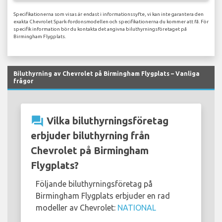
Specifikationerna som visas är endast i informationssyfte, vi kan inte garantera den
exakta Chevrolet Spark-fordonsmodellen och specifikationerna du kommer att få. För
specifik information bör du kontakta det angivna biluthyrningsföretaget på
Birmingham Flygplats.
Biluthyrning av Chevrolet på Birmingham Flygplats – Vanliga
frågor
question_answer
Vilka biluthyrningsföretag
erbjuder biluthyrning från
Chevrolet på Birmingham
Flygplats?
Följande biluthyrningsföretag på
Birmingham Flygplats erbjuder en rad
modeller av Chevrolet:
NATIONAL