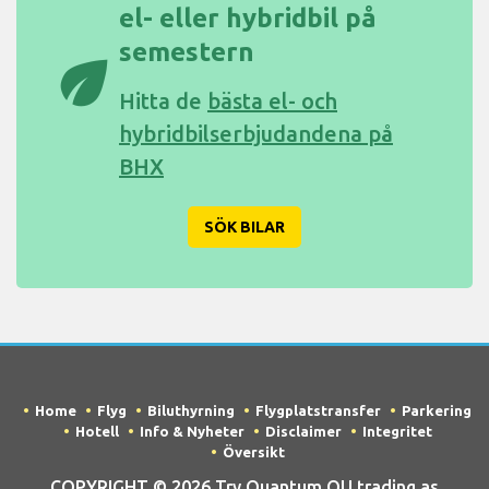
el- eller hybridbil på
semestern
eco
Hitta de
bästa el- och
hybridbilserbjudandena på
BHX
SÖK BILAR
Home
Flyg
Biluthyrning
Flygplatstransfer
Parkering
Hotell
Info & Nyheter
Disclaimer
Integritet
Översikt
COPYRIGHT © 2026 Try Quantum OU trading as