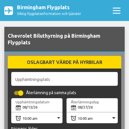
Birmingham Flygplats
Viktig flygplatsinformation och tjänster
Chevrolet Biluthyrning på Birmingham
Flygplats
OSLAGBART VÄRDE PÅ HYRBILAR
Upphämtningsplats
Återlämning på samma plats
Upphämtningsdatum
Återlämningsdag
Förarens ålder: