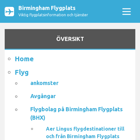
Birmingham Flygplats
Viktig flygplatsinformation och tjänster
ÖVERSIKT
Home
Flyg
ankomster
Avgångar
Flygbolag på Birmingham Flygplats
(BHX)
Aer Lingus flygdestinationer till
och från Birmingham Flygplats