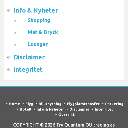
Info & Nyheter
Shopping
Mat & Dryck
Lounger
Disclaimer
Integritet
Home
Flyg
Biluthyrning
Flygplatstransfer
Parkering
Hotell
Info & Nyheter
Disclaimer
Integritet
Översikt
COPYRIGHT © 2026 Try Quantum OU trading as