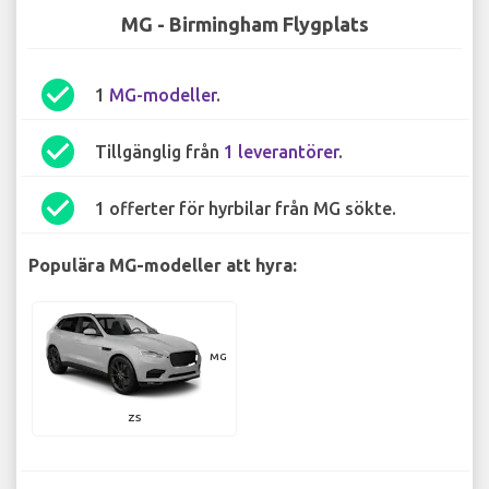
MG - Birmingham Flygplats
check_circle
1
MG-modeller
.
check_circle
Tillgänglig från
1 leverantörer
.
check_circle
1 offerter för hyrbilar från MG sökte.
Populära MG-modeller att hyra:
MG
ZS