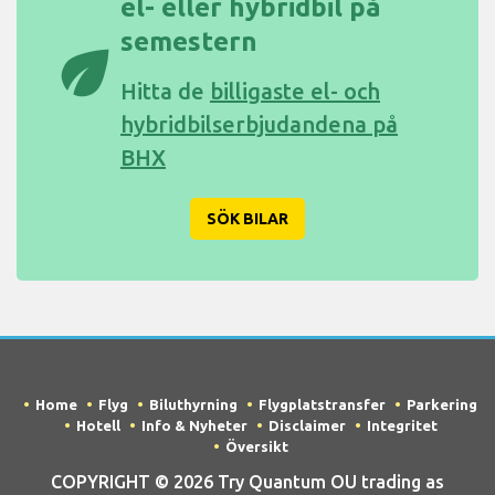
el- eller hybridbil på
semestern
eco
Hitta de
billigaste el- och
hybridbilserbjudandena på
BHX
SÖK BILAR
Home
Flyg
Biluthyrning
Flygplatstransfer
Parkering
Hotell
Info & Nyheter
Disclaimer
Integritet
Översikt
COPYRIGHT © 2026 Try Quantum OU trading as