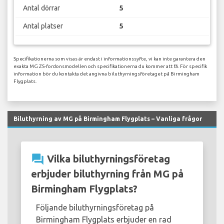
Antal dörrar
5
Antal platser
5
Specifikationerna som visas är endast i informationssyfte, vi kan inte garantera den
exakta MG ZS-fordonsmodellen och specifikationerna du kommer att få. För specifik
information bör du kontakta det angivna biluthyrningsföretaget på Birmingham
Flygplats.
Biluthyrning av MG på Birmingham Flygplats – Vanliga frågor
question_answer
Vilka biluthyrningsföretag
erbjuder biluthyrning från MG på
Birmingham Flygplats?
Följande biluthyrningsföretag på
Birmingham Flygplats erbjuder en rad