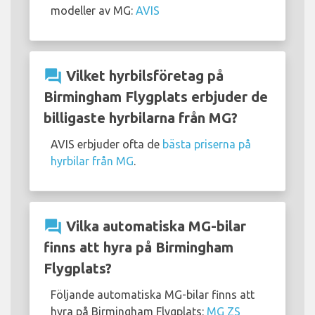
modeller av MG:
AVIS
question_answer
Vilket hyrbilsföretag på
Birmingham Flygplats erbjuder de
billigaste hyrbilarna från MG?
AVIS erbjuder ofta de
bästa priserna på
hyrbilar från MG
.
question_answer
Vilka automatiska MG-bilar
finns att hyra på Birmingham
Flygplats?
Följande automatiska MG-bilar finns att
hyra på Birmingham Flygplats:
MG ZS