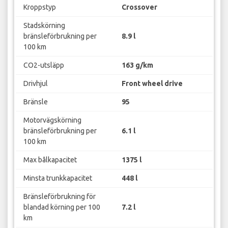
Kroppstyp
Crossover
Stadskörning
bränsleförbrukning per
8.9 l
100 km
CO2-utsläpp
163 g/km
Drivhjul
Front wheel drive
Bränsle
95
Motorvägskörning
bränsleförbrukning per
6.1 l
100 km
Max bålkapacitet
1375 l
Minsta trunkkapacitet
448 l
Bränsleförbrukning för
blandad körning per 100
7.2 l
km