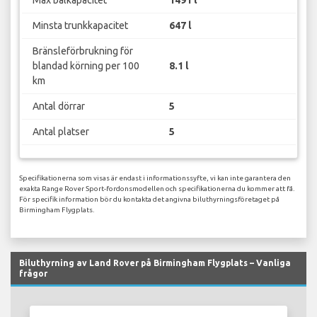
Max bålkapacitet
1491 l
Minsta trunkkapacitet
647 l
Bränsleförbrukning för
blandad körning per 100
8.1 l
km
Antal dörrar
5
Antal platser
5
Specifikationerna som visas är endast i informationssyfte, vi kan inte garantera den
exakta Range Rover Sport-fordonsmodellen och specifikationerna du kommer att få.
För specifik information bör du kontakta det angivna biluthyrningsföretaget på
Birmingham Flygplats.
Biluthyrning av Land Rover på Birmingham Flygplats – Vanliga
frågor