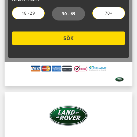
18 - 29
70+
30 - 69
SÖK