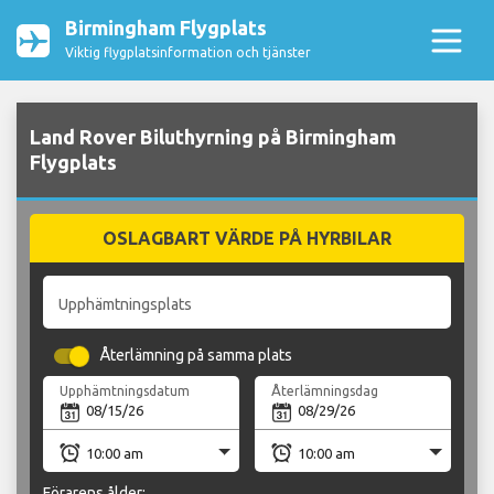
Birmingham Flygplats
Viktig flygplatsinformation och tjänster
Land Rover Biluthyrning på Birmingham
Flygplats
OSLAGBART VÄRDE PÅ HYRBILAR
Upphämtningsplats
Återlämning på samma plats
Upphämtningsdatum
Återlämningsdag
Förarens ålder: