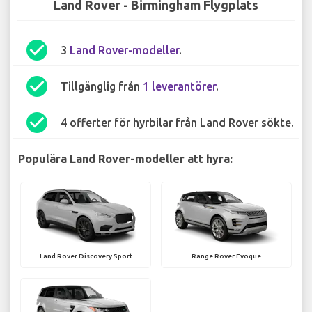
Land Rover - Birmingham Flygplats
check_circle
3
Land Rover-modeller
.
check_circle
Tillgänglig från
1 leverantörer
.
check_circle
4 offerter för hyrbilar från Land Rover sökte.
Populära Land Rover-modeller att hyra:
Land Rover Discovery Sport
Range Rover Evoque