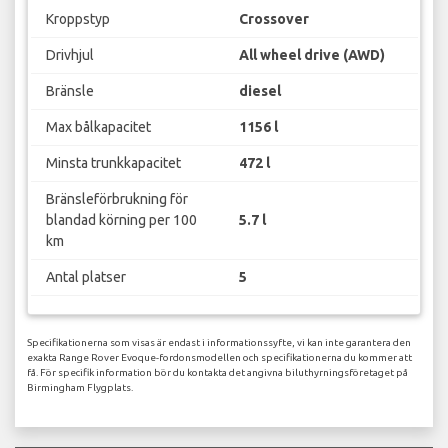
Kroppstyp
Crossover
Drivhjul
All wheel drive (AWD)
Bränsle
diesel
Max bålkapacitet
1156 l
Minsta trunkkapacitet
472 l
Bränsleförbrukning för
blandad körning per 100
5.7 l
km
Antal platser
5
Specifikationerna som visas är endast i informationssyfte, vi kan inte garantera den
exakta Range Rover Evoque-fordonsmodellen och specifikationerna du kommer att
få. För specifik information bör du kontakta det angivna biluthyrningsföretaget på
Birmingham Flygplats.