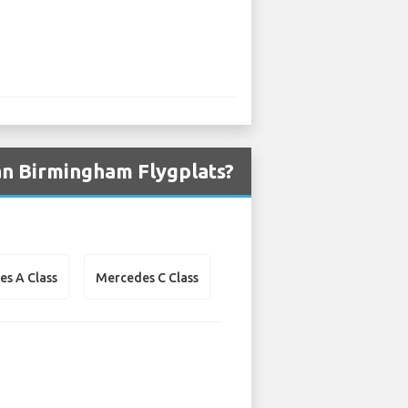
ån Birmingham Flygplats?
s A Class
Mercedes C Class