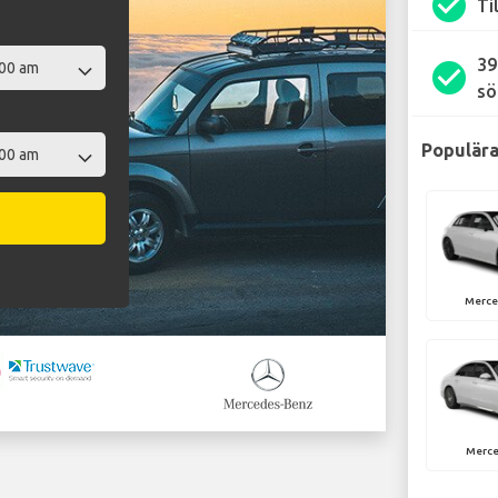
check_circle
Ti
39
check_circle
sö
Populära
Merce
Merce