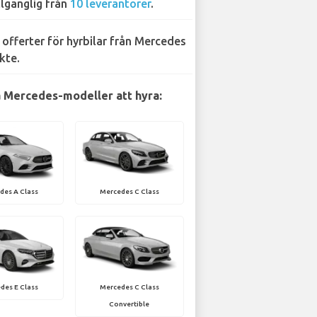
llgänglig från
10 leverantörer
.
 offerter för hyrbilar från Mercedes
kte.
 Mercedes-modeller att hyra:
des A Class
Mercedes C Class
des E Class
Mercedes C Class
Convertible