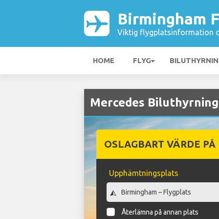
Birmingham F
Viktig flygplatsinformation 
HOME
FLYG
BILUTHYRNI
Mercedes Biluthyrning
OSLAGBART VÄRDE PÅ
Upphämtningsplats
Återlämna på annan plats