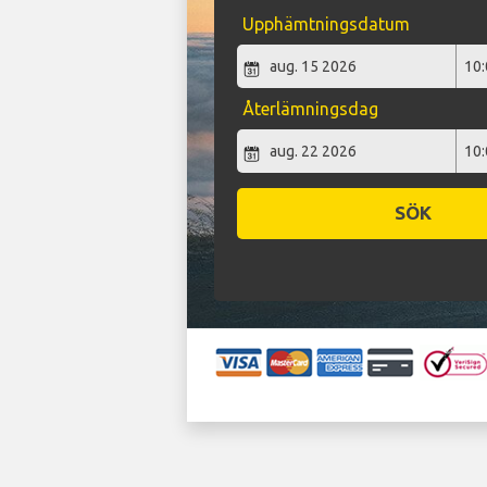
Upphämtningsdatum
Återlämningsdag
SÖK