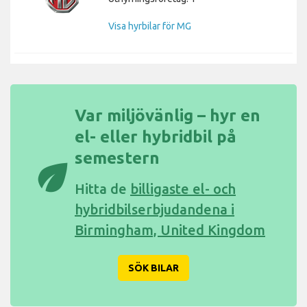
Visa hyrbilar för MG
Var miljövänlig – hyr en
el- eller hybridbil på
semestern
eco
Hitta de
billigaste el- och
hybridbilserbjudandena i
Birmingham, United Kingdom
SÖK BILAR