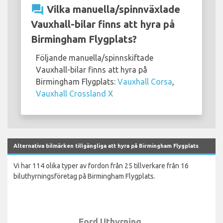
question_answer
Vilka manuella/spinnväxlade
Vauxhall-bilar finns att hyra på
Birmingham Flygplats?
Följande manuella/spinnskiftade
Vauxhall-bilar finns att hyra på
Birmingham Flygplats:
Vauxhall Corsa
,
Vauxhall Crossland X
Alternativa bilmärken tillgängliga att hyra på Birmingham Flygplats
Vi har 114 olika typer av fordon från 25 tillverkare från 16
biluthyrningsföretag på Birmingham Flygplats.
Ford Uthyrning