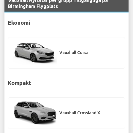
Vauxhall Hyrbilar per grupp Tillgängliga på
Birmingham Flygplats
Ekonomi
Vauxhall Corsa
Kompakt
Vauxhall Crossland X