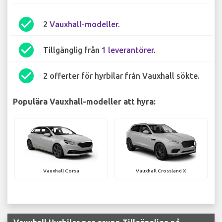
check_circle
2
Vauxhall-modeller
.
check_circle
Tillgänglig från
1 leverantörer
.
check_circle
2 offerter för hyrbilar från Vauxhall sökte.
Populära Vauxhall-modeller att hyra:
Vauxhall Corsa
Vauxhall Crossland X