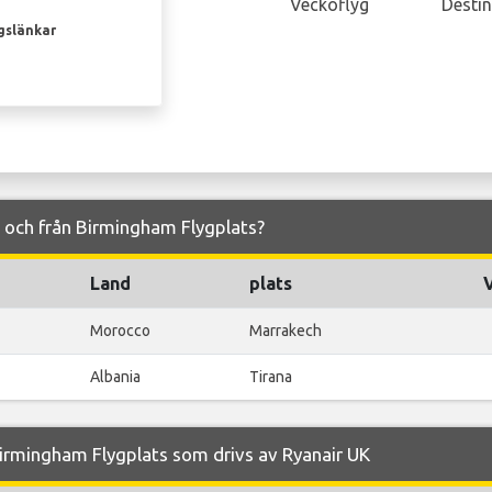
Veckoflyg
Destin
gslänkar
ll och från Birmingham Flygplats?
Land
plats
Morocco
Marrakech
Albania
Tirana
irmingham Flygplats som drivs av Ryanair UK