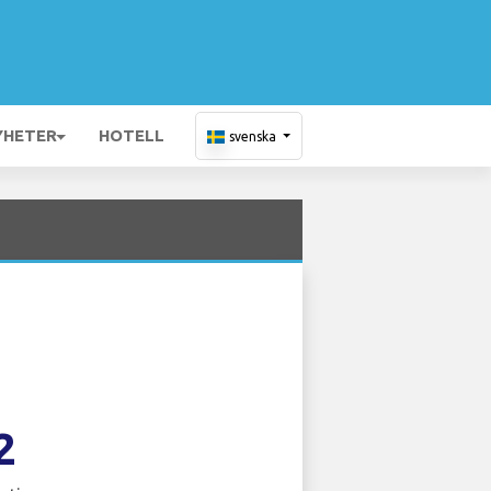
YHETER
HOTELL
svenska
2