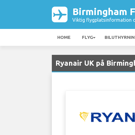
Birmingham F
Viktig flygplatsinformation 
HOME
FLYG
BILUTHYRNI
Ryanair UK på Birming