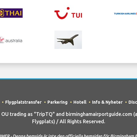
Flygplatstransfer
Parkering
Hotell
Info & Nyheter
Dis
U trading as "TripTQ" and birminghamairportguide.com (
Flygplats) / All Rights Reserved.
MER - Denna hemsida är inte den officiella hemsidan för Birmingham F