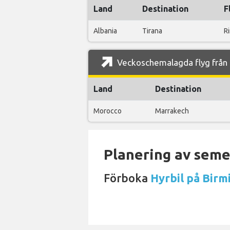
Land
Destination
F
Albania
Tirana
R
Veckoschemalagda flyg från 
Land
Destination
Morocco
Marrakech
Planering av semes
Förboka
Hyrbil på Birm