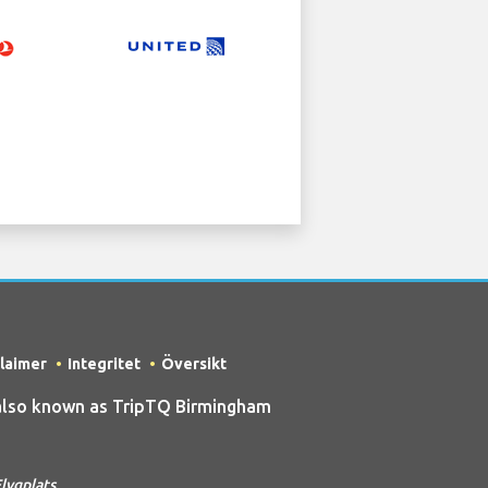
claimer
Integritet
Översikt
also known as TripTQ Birmingham
lygplats