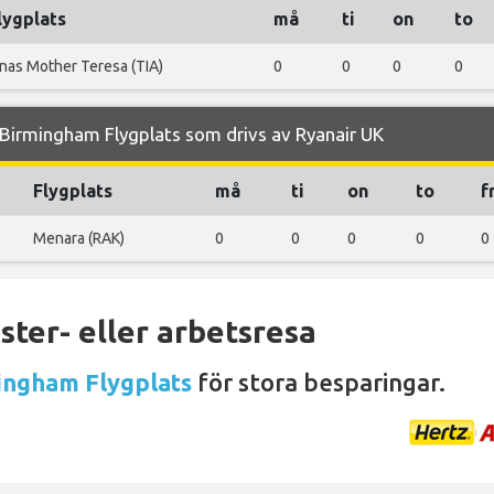
lygplats
må
ti
on
to
inas Mother Teresa (TIA)
0
0
0
0
Birmingham Flygplats som drivs av Ryanair UK
Flygplats
må
ti
on
to
f
Menara (RAK)
0
0
0
0
0
ter- eller arbetsresa
ingham Flygplats
för stora besparingar.