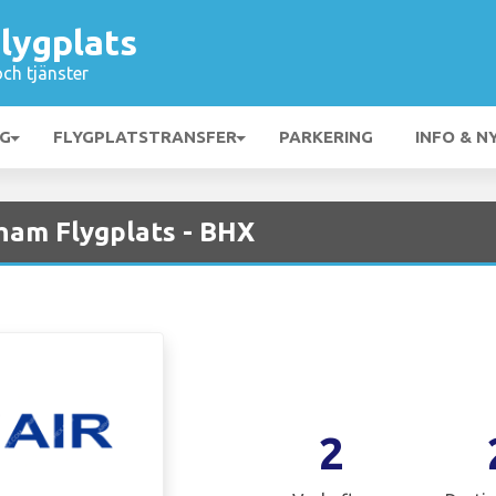
lygplats
och tjänster
NG
FLYGPLATSTRANSFER
PARKERING
INFO & N
ham Flygplats - BHX
2