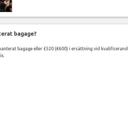
nterat bagage?
lhanterat bagage eller £520 (€600) i ersättning vid kvalificeran
is.