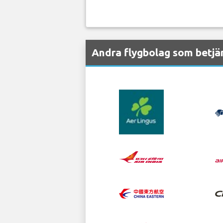
Andra flygbolag som betjä