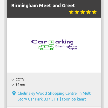
Birmingham Meet and Greet
star
star
star
star
star
CCTV
check
24 uur
check
place
Chelmsley Wood Shopping Centre, In Multi
Story Car Park B37 5TT |
toon op kaart