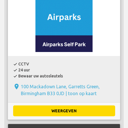
CCTV
check
24 uur
check
Bewaar uw autosleutels
check
place
100 Mackadown Lane, Garretts Green,
Birmingham B33 0JD |
toon op kaart
WEERGEVEN