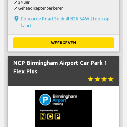
24 uur
check
Gehandicaptenparkeren
check
place
Concorde Road Solihull B26 3AW |
toon op
kaart
WEERGEVEN
NCP Birmingham Airport Car Park 1
Flex Plus
star
star
star
star