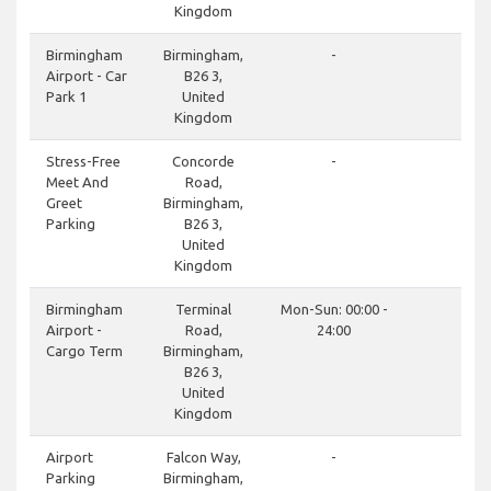
Kingdom
cl
Birmingham
Birmingham,
-
Airport - Car
B26 3,
Park 1
United
Kingdom
cl
Stress-Free
Concorde
-
Meet And
Road,
Greet
Birmingham,
Parking
B26 3,
United
Kingdom
do
Birmingham
Terminal
Mon-Sun: 00:00 -
Airport -
Road,
24:00
Cargo Term
Birmingham,
B26 3,
United
Kingdom
do
Airport
Falcon Way,
-
Parking
Birmingham,