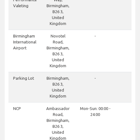
Valeting
Birmingham,
B26 3,
United
Kingdom
cl
Birmingham
Novotel
-
International
Road,
Airport
Birmingham,
B26 3,
United
Kingdom
cl
Parking Lot
Birmingham,
-
B26 3,
United
Kingdom
cl
NCP
Ambassador
Mon-Sun: 00:00 -
Road,
24:00
Birmingham,
B26 3,
United
Kingdom