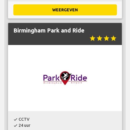
WEERGEVEN
Birmingham Park and Ride
star
star
star
star
CCTV
check
24 uur
check