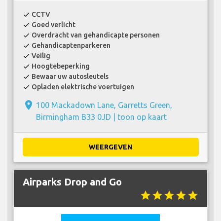
CCTV
check
Goed verlicht
check
Overdracht van gehandicapte personen
check
Gehandicaptenparkeren
check
Veilig
check
Hoogtebeperking
check
Bewaar uw autosleutels
check
Opladen elektrische voertuigen
check
place
100 Mackadown Lane, Garretts Green,
Birmingham B33 0JD |
toon op kaart
WEERGEVEN
Airparks Drop and Go
star
star
star
star
star