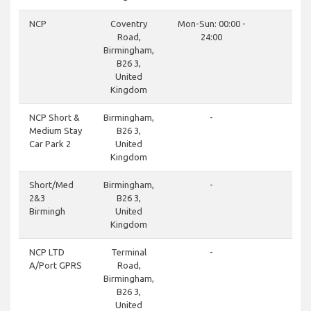
cl
NCP
Coventry
Mon-Sun: 00:00 -
Road,
24:00
Birmingham,
B26 3,
United
Kingdom
cl
NCP Short &
Birmingham,
-
Medium Stay
B26 3,
Car Park 2
United
Kingdom
cl
Short/Med
Birmingham,
-
2&3
B26 3,
Birmingh
United
Kingdom
do
NCP LTD
Terminal
-
A/Port GPRS
Road,
Birmingham,
B26 3,
United