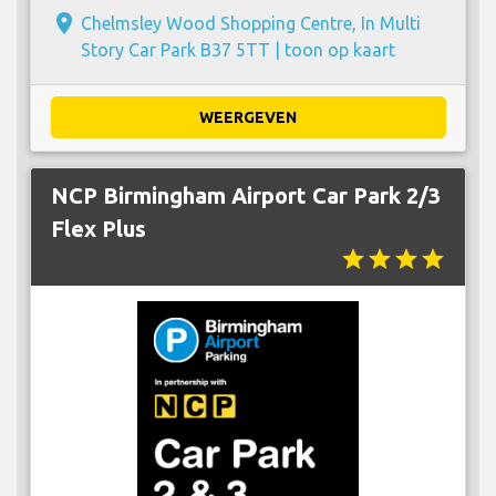
place
Chelmsley Wood Shopping Centre, In Multi
Story Car Park B37 5TT |
toon op kaart
WEERGEVEN
NCP Birmingham Airport Car Park 2/3
Flex Plus
star
star
star
star