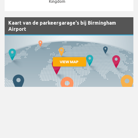
Kingdom
Kaart van de parkeergarage's bij Birmingham
Airport