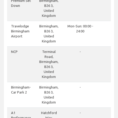
Premium Set
Birmingham,
Down
B26 3,
United
Kingdom
do
Travelodge
Birmingham,
Mon-Sun: 00:00 -
Birmingham
B26 3,
24:00
Airport
United
Kingdom
do
NCP
Terminal
-
Road,
Birmingham,
B26 3,
United
Kingdom
cl
Birmingham-
Birmingham,
-
Car Park 2
B26 3,
United
Kingdom
cl
A1
Hatchford
-
Performance
Way,