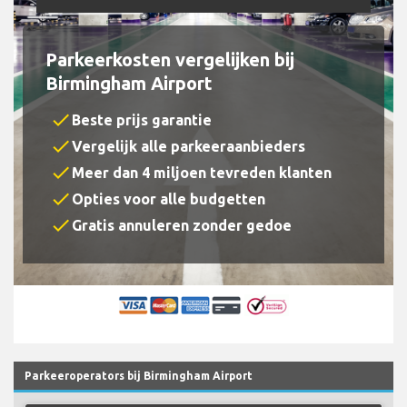
Parkeerkosten vergelijken bij
Birmingham Airport
check
Beste prijs garantie
check
Vergelijk alle parkeeraanbieders
check
Meer dan 4 miljoen tevreden klanten
check
Opties voor alle budgetten
check
Gratis annuleren zonder gedoe
Parkeeroperators bij Birmingham Airport