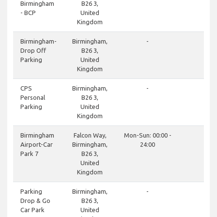
Birmingham
B26 3,
- BCP
United
Kingdom
cl
Birmingham-
Birmingham,
-
Drop Off
B26 3,
Parking
United
Kingdom
do
CPS
Birmingham,
-
Personal
B26 3,
Parking
United
Kingdom
do
Birmingham
Falcon Way,
Mon-Sun: 00:00 -
Airport-Car
Birmingham,
24:00
Park 7
B26 3,
United
Kingdom
cl
Parking
Birmingham,
-
Drop & Go
B26 3,
Car Park
United