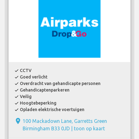
CCTV
check
Goed verlicht
check
Overdracht van gehandicapte personen
check
Gehandicaptenparkeren
check
Veilig
check
Hoogtebeperking
check
Opladen elektrische voertuigen
check
place
100 Mackadown Lane, Garretts Green
Birmingham B33 0JD |
toon op kaart