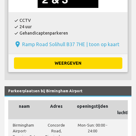
CCTV
check
24 uur
check
Gehandicaptenparkeren
check
place
Ramp Road Solihull B37 7HE |
toon op kaart
WEERGEVEN
Parkeerplaatsen bij Birmingham Airport
naam
Adres
openingstijden
Op 
luchthav
cl
Birmingham
Concorde
Mon-Sun: 00:00 -
Airport-
Road,
24:00