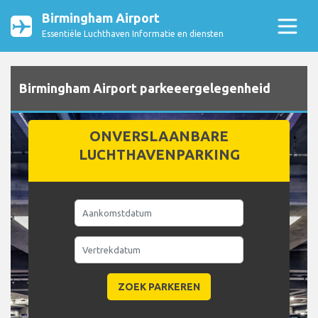
Birmingham Airport
Essentiële Luchthaven Informatie en diensten
Birmingham Airport parkeeergelegenheid
ONVERSLAANBARE
LUCHTHAVENPARKING