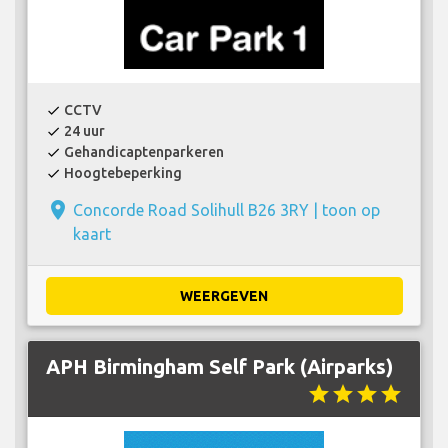
CCTV
check
24 uur
check
Gehandicaptenparkeren
check
Hoogtebeperking
check
place
Concorde Road Solihull B26 3RY |
toon op
kaart
WEERGEVEN
APH Birmingham Self Park (Airparks)
star
star
star
star