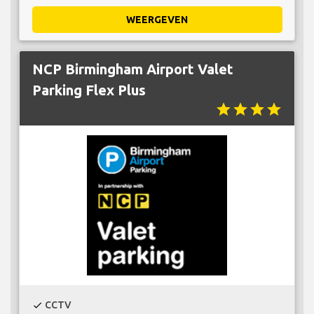
WEERGEVEN
NCP Birmingham Airport Valet
Parking Flex Plus
star
star
star
star
CCTV
check