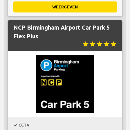
WEERGEVEN
NCP Birmingham Airport Car Park 5
Flex Plus
star
star
star
star
star
CCTV
check