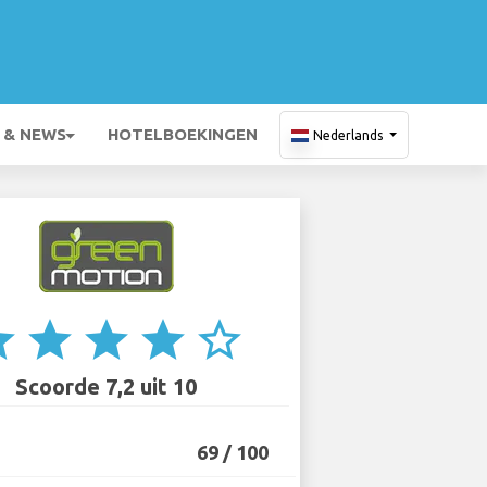
 & NEWS
HOTELBOEKINGEN
Nederlands
ar
star
star
star
star_border
Scoorde 7,2 uit 10
69 / 100