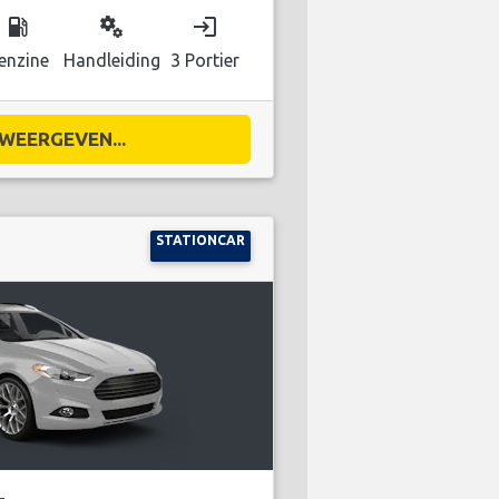
local_gas_station
miscellaneous_services
login
enzine
Handleiding
3 Portier
WEERGEVEN...
STATIONCAR