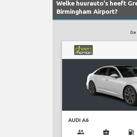
Welke huurauto's heeft Gr
Birmingham Airport?
De 
AUDI A6
group
business_center
local_gas_station