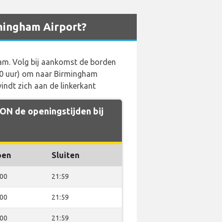
mingham Airport?
ham. Volg bij aankomst de borden
.30 uur) om naar Birmingham
indt zich aan de linkerkant
N de openingstijden bij
pen
Sluiten
:00
21:59
:00
21:59
:00
21:59