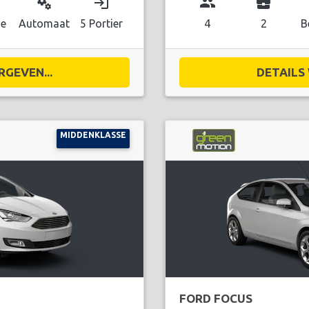
miscellaneous_services
login
group
business_center
ne
Automaat
5 Portier
4
2
B
RGEVEN...
DETAILS 
MIDDENKLASSE
FORD FOCUS