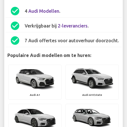
check_circle
4
Audi Modellen
.
check_circle
Verkrijgbaar bij
2-leveranciers
.
check_circle
7 Audi offertes voor autoverhuur doorzocht.
Populaire Audi modellen om te huren:
Audi A1
Audi A4 Estate