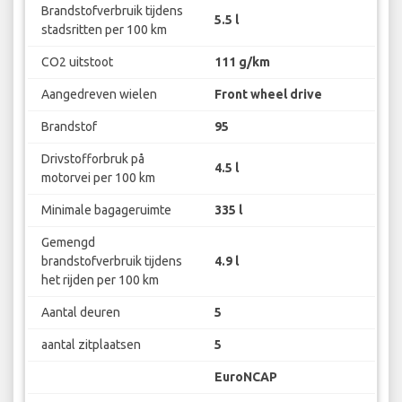
Brandstofverbruik tijdens
5.5 l
stadsritten per 100 km
CO2 uitstoot
111 g/km
Aangedreven wielen
Front wheel drive
Brandstof
95
Drivstofforbruk på
4.5 l
motorvei per 100 km
Minimale bagageruimte
335 l
Gemengd
brandstofverbruik tijdens
4.9 l
het rijden per 100 km
Aantal deuren
5
aantal zitplaatsen
5
EuroNCAP