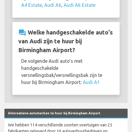
A4 Estate
,
Audi A6
,
Audi A6 Estate
question_answer
Welke handgeschakelde auto's
van Audi zijn te huur bij
Birmingham Airport?
De volgende Audi auto's met
handgeschakelde
versnellingsbak/versnellingsbak zijn te
huur bij Birmingham Airport:
Audi A1
Alternatieve automerken te huur bij Birmingham Airport
We hebben 114 verschillende soorten voertuigen van 25
fabrikanten geleverd door 16 autoverhuurbedrijven op