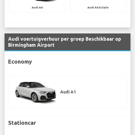
Audi A6
Audi A6 Estate
Audi voertuigverhuur per groep Beschikbaar op
Birmingham Airport
Economy
Audi A1
Stationcar