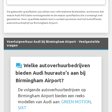
De getoonde specificaties zijn alleen voor informatieve doeleinden, we kunnen het
exacte Audi A6 Estate voertuigmodel en de exacte specificaties die u ontvangt niet
garanderen. Voor specifieke details kunt u contact opnemen met het betreffende
autoverhuurbedrijf op Birmingham Airport.
Voertuigverhuur Audi bij Birmingham Airport - Veelgestelde
vragen
question_answer
Welke autoverhuurbedrijven
bieden Audi huurauto's aan bij
Birmingham Airport?
De volgende autoverhuurbedrijven op
Birmingham Airport bieden een reeks
modellen van Audi aan:
GREEN MOTION
,
SIXT