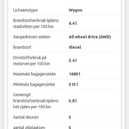
Lichaamstype
Wagon
Brandstofverbruik tijdens
6.4 l
stadsritten per 100 km
Aangedreven wielen
All wheel drive (AWD)
Brandstof
diesel
Drivstofforbruk på
5.4 l
motorvei per 100 km
Maximale bagageruimte
1680 l
Minimale bagageruimte
515 l
Gemengd
brandstofverbruik tijdens
5.8 l
het rijden per 100 km
Aantal deuren
5
aantal zitplaatsen
5