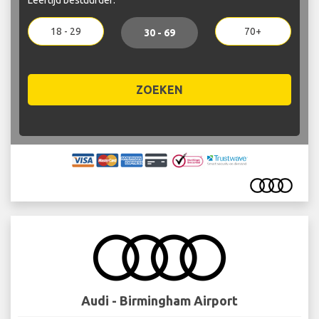
18 - 29
70+
30 - 69
ZOEKEN
Audi - Birmingham Airport