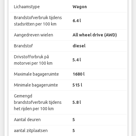
Lichaamstype
Wagon
Brandstofverbruik tijdens
6.4 l
stadsritten per 100 km
Aangedreven wielen
All wheel drive (AWD)
Brandstof
diesel
Drivstofforbruk på
5.4 l
motorvei per 100 km
Maximale bagageruimte
1680 l
Minimale bagageruimte
515 l
Gemengd
brandstofverbruik tijdens
5.8 l
het rijden per 100 km
Aantal deuren
5
aantal zitplaatsen
5