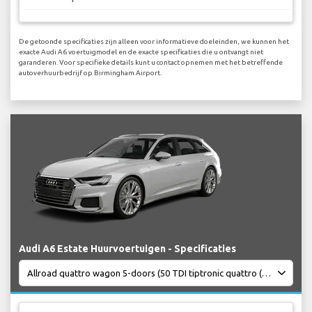
De getoonde specificaties zijn alleen voor informatieve doeleinden, we kunnen het
exacte Audi A6 voertuigmodel en de exacte specificaties die u ontvangt niet
garanderen. Voor specifieke details kunt u contact opnemen met het betreffende
autoverhuurbedrijf op Birmingham Airport.
Audi A6 Estate Huurvoertuigen - Specificaties