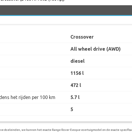
Crossover
All wheel drive (AWD)
diesel
1156 l
472 l
dens het rijden per 100 km
5.7 l
5
ieve doeleinden, we kunnen het exacte Range Rover Evoque voertuigmodel en de exacte specificat