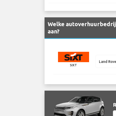
Welke autoverhuurbedrij
aan?
Land Rove
SIXT
R