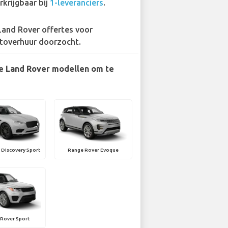
rkrijgbaar bij
1-leveranciers
.
Land Rover offertes voor
toverhuur doorzocht.
e Land Rover modellen om te
 Discovery Sport
Range Rover Evoque
Rover Sport