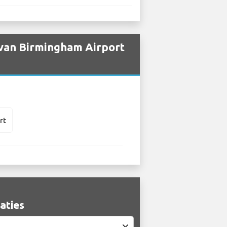
 van Birmingham Airport
rt
aties