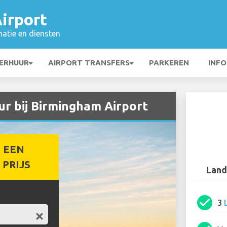
irport
matie en diensten
ERHUUR
AIRPORT TRANSFERS
PARKEREN
INFO
r bij Birmingham Airport
 EEN
PRIJS
Land
check_circle
3