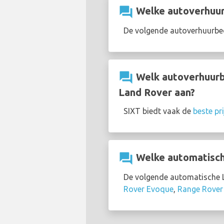
question_answer
Welke autoverhuurb
De volgende autoverhuurbed
question_answer
Welk autoverhuurbe
Land Rover aan?
SIXT biedt vaak de
beste pr
question_answer
Welke automatische
De volgende automatische La
Rover Evoque
,
Range Rover