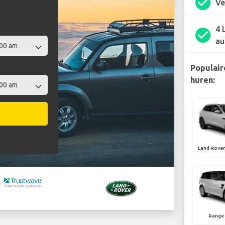
check_circle
Ve
4 
check_circle
au
Populair
huren:
Land Rover
Range 