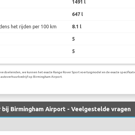
1491 l
647 l
dens het rijden per 100 km
8.1 l
5
5
ieve doeleinden, we kunnen het exacte Range Rover Sport voertuigmodel en de exacte specificatie
e autoverhuurbedrijf op Birmingham Airport.
 bij Birmingham Airport - Veelgestelde vragen