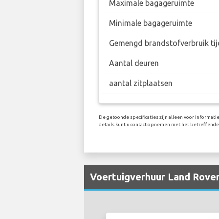
Maximale bagageruimte
Minimale bagageruimte
Gemengd brandstofverbruik tij
Aantal deuren
aantal zitplaatsen
De getoonde specificaties zijn alleen voor informat
details kunt u contact opnemen met het betreffend
Voertuigverhuur Land Rover