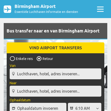
Birmingham Airport
Essentiële Luchthaven Informatie en diensten
Bus transfer naar en van Birmingham Airport
VIND AIRPORT TRANSFERS
Enkele reis
Retour
Van
Naar
Ophaaldatum