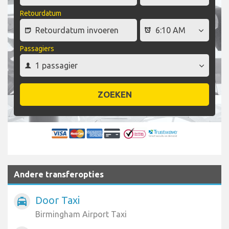
Retourdatum
Passagiers
ZOEKEN
Andere transferopties
Door Taxi
local_taxi
Birmingham Airport Taxi