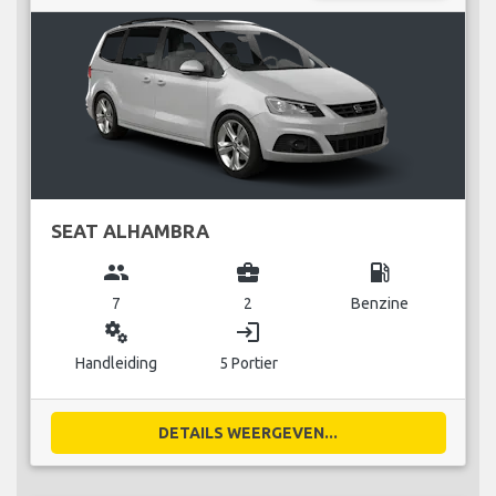
SEAT ALHAMBRA
group
business_center
local_gas_station
7
2
Benzine
miscellaneous_services
login
Handleiding
5 Portier
DETAILS WEERGEVEN...