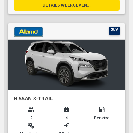
DETAILS WEERGEVEN...
SUV
NISSAN X-TRAIL
group
business_center
local_gas_station
5
4
Benzine
miscellaneous_services
login