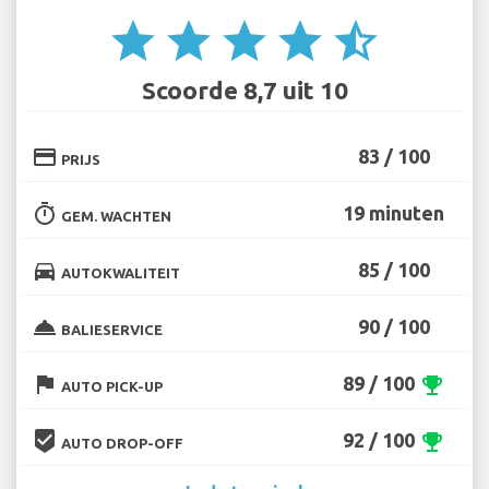
star
star
star
star
star_half
Scoorde 8,7 uit 10
credit_card
83 / 100
PRIJS
timer
19 minuten
GEM. WACHTEN
directions_car
85 / 100
AUTOKWALITEIT
room_service
90 / 100
BALIESERVICE
flag
89 / 100
emoji_events
AUTO PICK-UP
beenhere
92 / 100
emoji_events
AUTO DROP-OFF