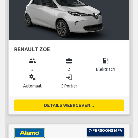
RENAULT ZOE
group
business_center
local_gas_station
5
2
Elektrisch
miscellaneous_services
login
Automaat
5 Portier
DETAILS WEERGEVEN...
7-PERSOONS MPV