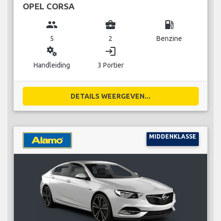
OPEL CORSA
group
business_center
local_gas_station
5
2
Benzine
miscellaneous_services
login
Handleiding
3 Portier
DETAILS WEERGEVEN...
MIDDENKLASSE