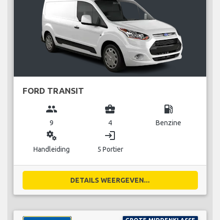
FORD TRANSIT
group
business_center
local_gas_station
9
4
Benzine
miscellaneous_services
login
Handleiding
5 Portier
DETAILS WEERGEVEN...