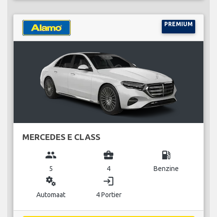
PREMIUM
MERCEDES E CLASS
group
business_center
local_gas_station
5
4
Benzine
miscellaneous_services
login
Automaat
4 Portier