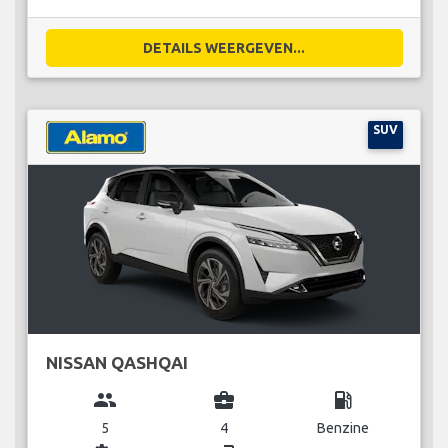
DETAILS WEERGEVEN...
SUV
NISSAN QASHQAI
group
business_center
local_gas_station
5
4
Benzine