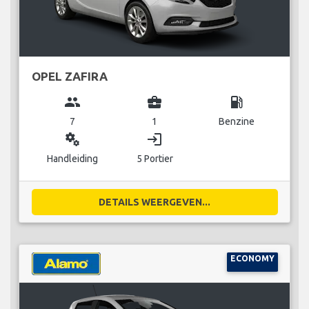
OPEL ZAFIRA
group
business_center
local_gas_station
7
1
Benzine
miscellaneous_services
login
Handleiding
5 Portier
DETAILS WEERGEVEN...
ECONOMY