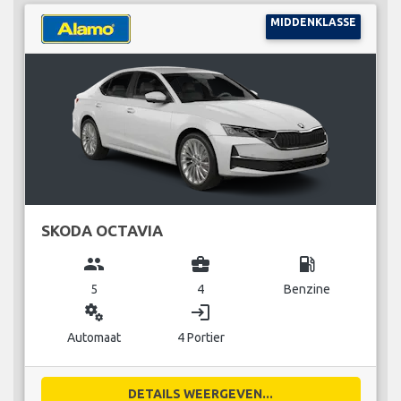
MIDDENKLASSE
SKODA OCTAVIA
group
business_center
local_gas_station
5
4
Benzine
miscellaneous_services
login
Automaat
4 Portier
DETAILS WEERGEVEN...