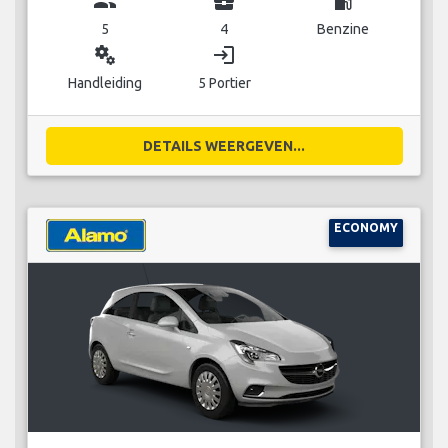
group
business_center
local_gas_station
5
4
Benzine
miscellaneous_services
login
Handleiding
5 Portier
DETAILS WEERGEVEN...
ECONOMY