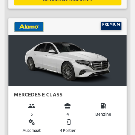
PREMIUM
MERCEDES E CLASS
group
business_center
local_gas_station
5
4
Benzine
miscellaneous_services
login
Automaat
4 Portier