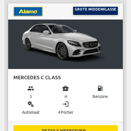
GROTE MIDDENKLASSE
MERCEDES C CLASS
group
business_center
local_gas_station
5
4
Benzine
miscellaneous_services
login
Automaat
4 Portier
DETAILS WEERGEVEN...