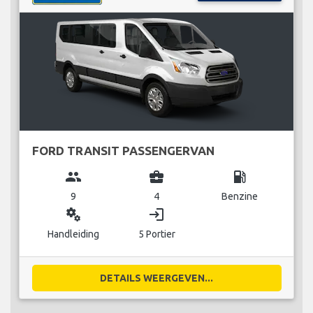
FORD TRANSIT PASSENGERVAN
group
business_center
local_gas_station
9
4
Benzine
miscellaneous_services
login
Handleiding
5 Portier
DETAILS WEERGEVEN...