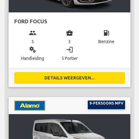
FORD FOCUS
group
business_center
local_gas_station
5
3
Benzine
miscellaneous_services
login
Handleiding
5 Portier
DETAILS WEERGEVEN...
9-PERSOONS MPV