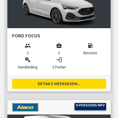
FORD FOCUS
group
business_center
local_gas_station
5
3
Benzine
miscellaneous_services
login
Handleiding
5 Portier
DETAILS WEERGEVEN...
9-PERSOONS MPV