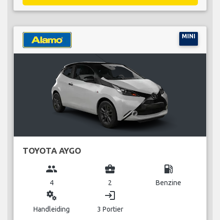
MINI
TOYOTA AYGO
group
business_center
local_gas_station
4
2
Benzine
miscellaneous_services
login
Handleiding
3 Portier