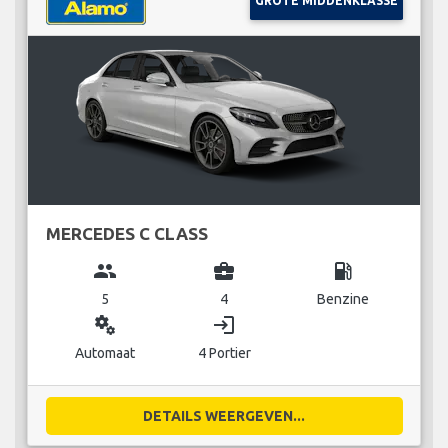
GROTE MIDDENKLASSE
MERCEDES C CLASS
group
business_center
local_gas_station
5
4
Benzine
miscellaneous_services
login
Automaat
4 Portier
DETAILS WEERGEVEN...