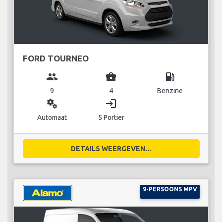
FORD TOURNEO
group
business_center
local_gas_station
9
4
Benzine
miscellaneous_services
login
Automaat
5 Portier
DETAILS WEERGEVEN...
9-PERSOONS MPV