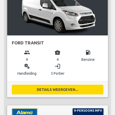
FORD TRANSIT
group
business_center
local_gas_station
9
4
Benzine
miscellaneous_services
login
Handleiding
5 Portier
DETAILS WEERGEVEN...
9-PERSOONS MPV