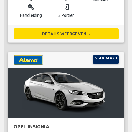
miscellaneous_services
login
Handleiding
3 Portier
DETAILS WEERGEVEN...
STANDAARD
OPEL INSIGNIA