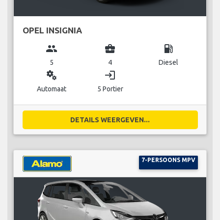
OPEL INSIGNIA
group
business_center
local_gas_station
5
4
Diesel
miscellaneous_services
login
Automaat
5 Portier
DETAILS WEERGEVEN...
7-PERSOONS MPV