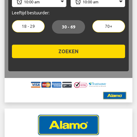
Leeftijd bestuurder:
18 - 29
70+
30 - 69
ZOEKEN