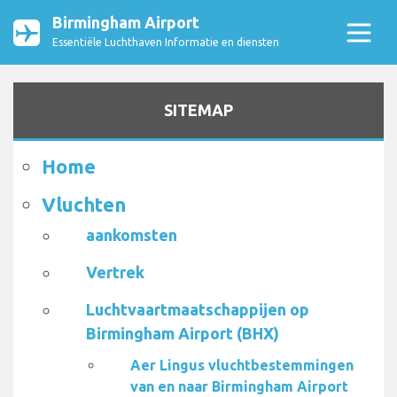
Birmingham Airport
Essentiële Luchthaven Informatie en diensten
SITEMAP
Home
Vluchten
aankomsten
Vertrek
Luchtvaartmaatschappijen op
Birmingham Airport (BHX)
Aer Lingus vluchtbestemmingen
van en naar Birmingham Airport